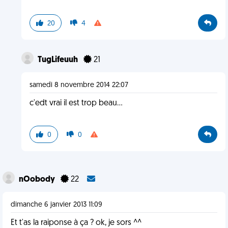
20
4
TugLifeuuh
21
samedi 8 novembre 2014 22:07
c'edt vrai il est trop beau...
0
0
nOobody
22
dimanche 6 janvier 2013 11:09
Et t'as la raiponse à ça ? ok, je sors ^^