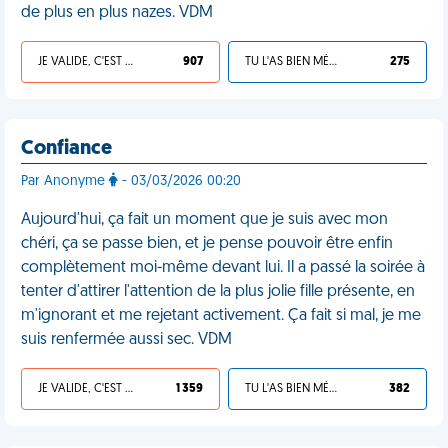
de plus en plus nazes. VDM
JE VALIDE, C'EST UNE VDM
907
TU L'AS BIEN MÉRITÉ
275
Confiance
Par Anonyme
- 03/03/2026 00:20
Aujourd'hui, ça fait un moment que je suis avec mon
chéri, ça se passe bien, et je pense pouvoir être enfin
complètement moi-même devant lui. Il a passé la soirée à
tenter d'attirer l'attention de la plus jolie fille présente, en
m'ignorant et me rejetant activement. Ça fait si mal, je me
suis renfermée aussi sec. VDM
JE VALIDE, C'EST UNE VDM
1 359
TU L'AS BIEN MÉRITÉ
382