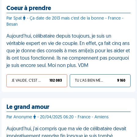
Coeur à prendre
Par Spat
- Ça date de 2013 mais c'est de la bonne - France -
Besan
Aujourd'hui, célibataire depuis toujours, je suis un
véritable expert en vie de couple. En effet, ça fait cinq ans
que je donne des conseils à mes ami(e)s pour les aider et
ils ont tous fonctionné. Ils ne comprennent pas pourquoi
je suis encore seul. Moi non plus. VDM
JE VALIDE, C'EST UNE VDM
102 083
TU L'AS BIEN MÉRITÉ
9 160
Le grand amour
Par Anonyme
- 20/04/2025 06:20 - France - Amiens
Aujourd'hui, j'ai compris que ma vie de célibataire devait
impérativement prendre fin lorsque je suis tombé