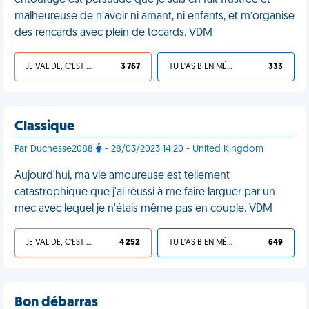
entourage est persuadé que je suis en fait frustrée et
malheureuse de n’avoir ni amant, ni enfants, et m’organise
des rencards avec plein de tocards. VDM
JE VALIDE, C'EST UNE VDM
3 767
TU L'AS BIEN MÉRITÉ
333
Classique
Par Duchesse2088
- 28/03/2023 14:20 - United Kingdom
Aujourd'hui, ma vie amoureuse est tellement
catastrophique que j'ai réussi à me faire larguer par un
mec avec lequel je n'étais même pas en couple. VDM
JE VALIDE, C'EST UNE VDM
4 252
TU L'AS BIEN MÉRITÉ
649
Bon débarras