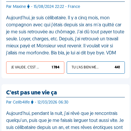
Par Maxine
- 15/08/2024 22:22 - France
Aujourd'hui, je suis célibataire. Il y a cinq mois, mon
compagnon avec qui j'étais depuis six ans m'a quitté car
je me suis retrouvée au chômage. J'ai dû tout payer toute
seule. Loyer, charges, etc. Depuis, j'ai retrouvé un travail
mieux payé et Monsieur veut revenir. Il voulait voir si
j'allais me morfondre. Bla bla, je lui ai dit bye bye. VDM
JE VALIDE, C'EST UNE VDM
1 784
TU L'AS BIEN MÉRITÉ
441
C'est pas une vie ça
Par Celib4life
- 12/03/2026 06:30
Aujourd'hui, pendant la nuit, j'ai rêvé que je rencontrais
quelqu'un, puis que je me faisais larguer tout aussi vite. Je
suis célibataire depuis un an, et mes rêves érotiques sont