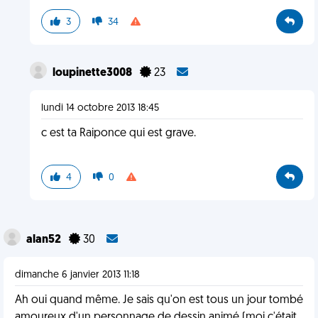
3
34
loupinette3008
23
lundi 14 octobre 2013 18:45
c est ta Raiponce qui est grave.
4
0
alan52
30
dimanche 6 janvier 2013 11:18
Ah oui quand même. Je sais qu'on est tous un jour tombé
amoureux d'un personnage de dessin animé (moi c'était