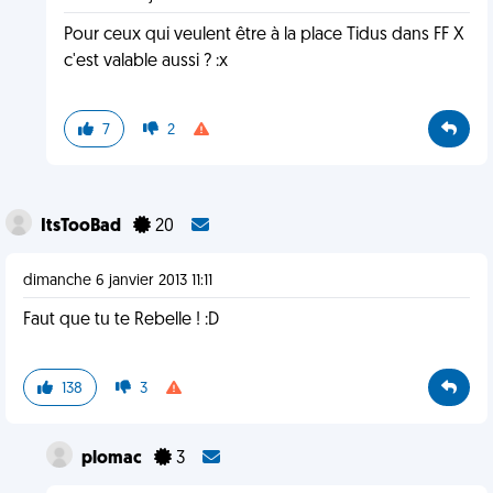
Pour ceux qui veulent être à la place Tidus dans FF X
c'est valable aussi ? :x
7
2
ItsTooBad
20
dimanche 6 janvier 2013 11:11
Faut que tu te Rebelle ! :D
138
3
plomac
3