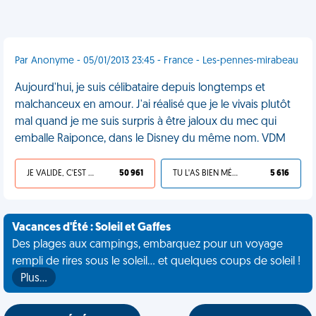
Par Anonyme - 05/01/2013 23:45 - France - Les-pennes-mirabeau
Aujourd'hui, je suis célibataire depuis longtemps et
malchanceux en amour. J'ai réalisé que je le vivais plutôt
mal quand je me suis surpris à être jaloux du mec qui
emballe Raiponce, dans le Disney du même nom. VDM
JE VALIDE, C'EST UNE VDM
50 961
TU L'AS BIEN MÉRITÉ
5 616
Vacances d'Été : Soleil et Gaffes
Des plages aux campings, embarquez pour un voyage
rempli de rires sous le soleil... et quelques coups de soleil !
Plus…