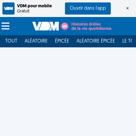
VDM pour mobile
Ouvrir dans l'app
×
Gratuit
TOUT
ALÉATOIRE
ÉPICÉE
ALÉATOIRE ÉPICÉE
LE TO