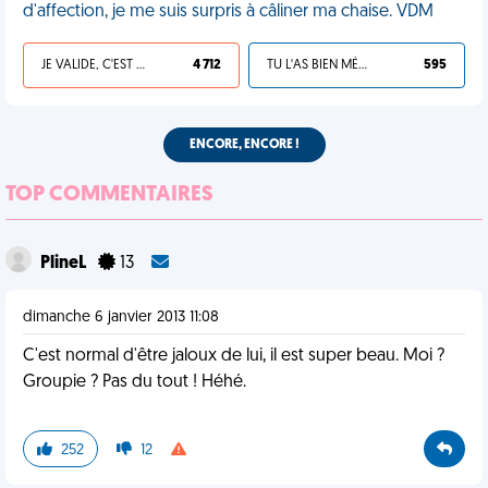
d'affection, je me suis surpris à câliner ma chaise. VDM
JE VALIDE, C'EST UNE VDM
4 712
TU L'AS BIEN MÉRITÉ
595
ENCORE, ENCORE !
TOP COMMENTAIRES
PlineL
13
dimanche 6 janvier 2013 11:08
C'est normal d'être jaloux de lui, il est super beau. Moi ?
Groupie ? Pas du tout ! Héhé.
252
12