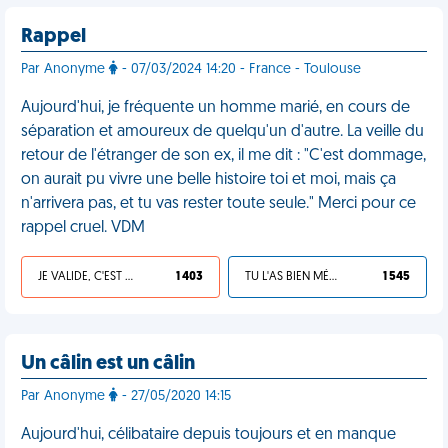
Rappel
Par Anonyme
- 07/03/2024 14:20 - France - Toulouse
Aujourd'hui, je fréquente un homme marié, en cours de
séparation et amoureux de quelqu'un d'autre. La veille du
retour de l'étranger de son ex, il me dit : "C'est dommage,
on aurait pu vivre une belle histoire toi et moi, mais ça
n'arrivera pas, et tu vas rester toute seule." Merci pour ce
rappel cruel. VDM
JE VALIDE, C'EST UNE VDM
1 403
TU L'AS BIEN MÉRITÉ
1 545
Un câlin est un câlin
Par Anonyme
- 27/05/2020 14:15
Aujourd'hui, célibataire depuis toujours et en manque