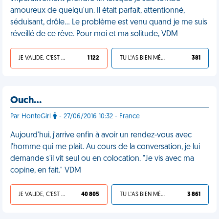
amoureux de quelqu'un. Il était parfait, attentionné,
séduisant, drôle… Le problème est venu quand je me suis
réveillé de ce rêve. Pour moi et ma solitude, VDM
JE VALIDE, C'EST UNE VDM
1 122
TU L'AS BIEN MÉRITÉ
381
Ouch…
Par HonteGirl
- 27/06/2016 10:32 - France
Aujourd'hui, j'arrive enfin à avoir un rendez-vous avec
l'homme qui me plait. Au cours de la conversation, je lui
demande s'il vit seul ou en colocation. "Je vis avec ma
copine, en fait." VDM
JE VALIDE, C'EST UNE VDM
40 805
TU L'AS BIEN MÉRITÉ
3 861