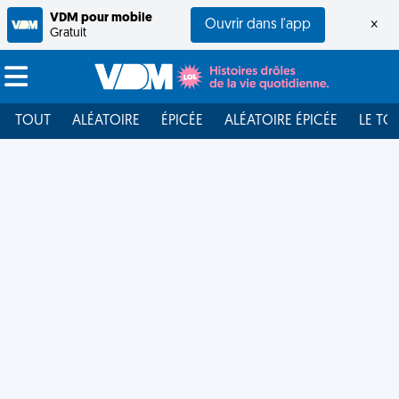
VDM pour mobile
Ouvrir dans l'app
×
Gratuit
TOUT
ALÉATOIRE
ÉPICÉE
ALÉATOIRE ÉPICÉE
LE TO