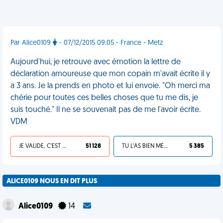
Par Alice0109
- 07/12/2015 09:05 - France - Metz
Aujourd'hui, je retrouve avec émotion la lettre de
déclaration amoureuse que mon copain m'avait écrite il y
a 3 ans. Je la prends en photo et lui envoie. "Oh merci ma
chérie pour toutes ces belles choses que tu me dis, je
suis touché." Il ne se souvenait pas de me l'avoir écrite.
VDM
JE VALIDE, C'EST UNE VDM
51 128
TU L'AS BIEN MÉRITÉ
5 385
ALICE0109 NOUS EN DIT PLUS
Alice0109
14