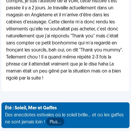
compris, je suis l'auteure de la VDM, cette histoire s'est
passée il y a 2 jours. Je travaille actuellement dans un
magasin en Angleterre et il m'arrive d'être dans les
cabines d'essayage. Cette cliente m'a donc rendu les
vêtements qu'elle ne souhaitait pas acheter, c'est donc
naturellement que j'ai répondu "Thank you" mais c'était
sans compter ce petit bonhomme qui m'a regardé en
fronçant les sourcils, bah oui, on dit "Thank you mummy".
Tellement chou ! Il a quand même répété 2-3 fois la
phrase car il attendait vraiment que je le dise haha La
maman était un peu gêné par la situation mais on a bien
rigolé par la suite !
Été : Soleil, Mer et Gaffes
Des anecdotes estivales où le soleil brille... et où les gaffes
ne sont jamais loin !
Plus…