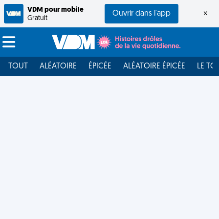
VDM pour mobile
Ouvrir dans l'app
×
Gratuit
TOUT
ALÉATOIRE
ÉPICÉE
ALÉATOIRE ÉPICÉE
LE TO