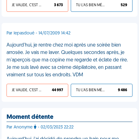
JE VALIDE, C'EST UNE VDM
3 673
TU L'AS BIEN MÉRITÉ
529
Par lepasdoué - 14/07/2009 14:42
Aujourd'hui, je rentre chez moi après une soirée bien
arrosée. Je vais me laver. Quelques secondes après, je
m'aperçois que ma copine me regarde et éclate de rire.
Je me suis lavé avec sa crème dépilatoire, en passant
vraiment sur tous les endroits. VDM
JE VALIDE, C'EST UNE VDM
44 997
TU L'AS BIEN MÉRITÉ
9 486
Moment détente
Par Anonyme
- 02/03/2023 22:22