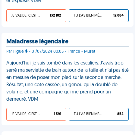
et explose. VDM
JE VALIDE, C'EST UNE VDM
132 102
TU L'AS BIEN MÉRITÉ
12 084
Maladresse légendaire
Par Figue
- 01/07/2024 00:05 - France - Muret
Aujourd'hui, je suis tombé dans les escaliers. J’avais trop
serré ma serviette de bain autour de la taille et n’ai pas été
en mesure de poser mon pied sur la seconde marche.
Résultat, une cote cassée, un genou qui a doublé de
volume, et une compagne qui me prend pour un
demeuré. VDM
JE VALIDE, C'EST UNE VDM
1 391
TU L'AS BIEN MÉRITÉ
852