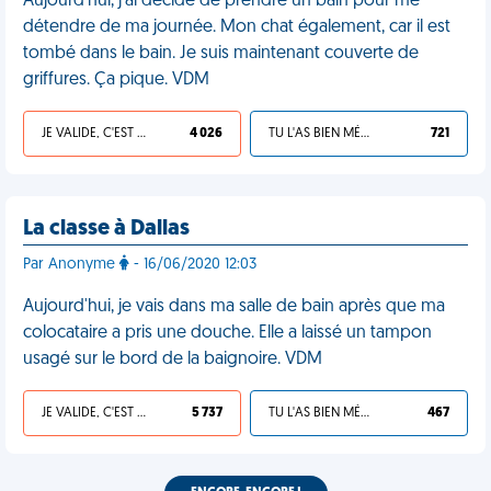
Aujourd'hui, j'ai décidé de prendre un bain pour me
détendre de ma journée. Mon chat également, car il est
tombé dans le bain. Je suis maintenant couverte de
griffures. Ça pique. VDM
JE VALIDE, C'EST UNE VDM
4 026
TU L'AS BIEN MÉRITÉ
721
La classe à Dallas
Par Anonyme
- 16/06/2020 12:03
Aujourd'hui, je vais dans ma salle de bain après que ma
colocataire a pris une douche. Elle a laissé un tampon
usagé sur le bord de la baignoire. VDM
JE VALIDE, C'EST UNE VDM
5 737
TU L'AS BIEN MÉRITÉ
467