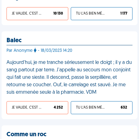
JE VALIDE, C'EST UNE VDM
10 130
TU L'AS BIEN MÉRITÉ
1 177
Balec
Par Anonyme
- 18/03/2023 14:20
Aujourd'hui, je me tranche sérieusement le doigt ; il y a du
sang partout par terre. J'appelle au secours mon conjoint
qui fait une sieste. Il descend, passe la serpillière, et
retourne se coucher. Ouf, le carrelage est sauvé. Je me
suis emmenée seule à la pharmacie. VDM
JE VALIDE, C'EST UNE VDM
4 252
TU L'AS BIEN MÉRITÉ
632
Comme un roc