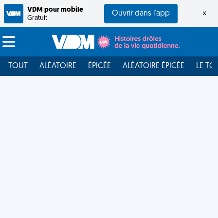
VDM pour mobile
Ouvrir dans l'app
×
Gratuit
TOUT
ALÉATOIRE
ÉPICÉE
ALÉATOIRE ÉPICÉE
LE TO