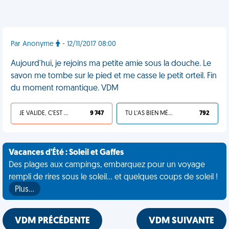
Par Anonyme
- 12/11/2017 08:00
Aujourd'hui, je rejoins ma petite amie sous la douche. Le
savon me tombe sur le pied et me casse le petit orteil. Fin
du moment romantique. VDM
JE VALIDE, C'EST UNE VDM
9 747
TU L'AS BIEN MÉRITÉ
792
Vacances d'Été : Soleil et Gaffes
Des plages aux campings, embarquez pour un voyage
rempli de rires sous le soleil... et quelques coups de soleil !
Plus…
VDM PRÉCÉDENTE
VDM SUIVANTE