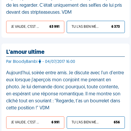
de les regarder. C'était uniquement des selfies de lui pris
devant des stripteaseuses. VDM
JE VALIDE, C'EST UNE VDM
63 991
TU L'AS BIEN MÉRITÉ
6 373
L'amour ultime
Par BloodyBambi
- 04/07/2017 16:00
Aujourd'hui, soirée entre amis. Je discute avec l'un d'entre
eux lorsque j'aperçois mon conjoint me prenant en
photo. Je lui demande donc pourquoi, toute contente,
en espérant une réponse romantique. Il me montre son
cliché tout en souriant : "Regarde, t'as un bourrelet dans
cette position !" VDM
JE VALIDE, C'EST UNE VDM
6 991
TU L'AS BIEN MÉRITÉ
656