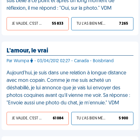
suis belle à ce point et après un long moment de
réflexion, il me répond : "Oui, sur la photo." VDM
JE VALIDE, C'EST UNE VDM
55 833
TU L'AS BIEN MÉRITÉ
7 265
L'amour, le vrai
Par Wumpa
- 03/04/2012 02:27 - Canada - Boisbriand
Aujourd'hui, je suis dans une relation à longue distance
avec mon copain. Comme je me suis acheté un
déshabillé, je lui annonce que je vais lui envoyer des
photos coquines avant qu’il vienne me voir. Sa réponse :
"Envoie aussi une photo du chat, je m'ennuie." VDM
JE VALIDE, C'EST UNE VDM
61 084
TU L'AS BIEN MÉRITÉ
5 900