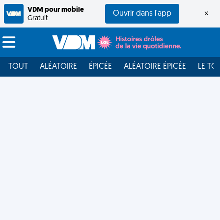
VDM pour mobile
Ouvrir dans l'app
×
Gratuit
TOUT
ALÉATOIRE
ÉPICÉE
ALÉATOIRE ÉPICÉE
LE TO