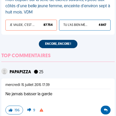
mon copain. Sur la série de clichés suivants, il pose aux
côtés d'une belle jeune femme, enceinte d'environ sept à
huit mois. VDM
JE VALIDE, C'EST UNE VDM
87 754
TU L'AS BIEN MÉRITÉ
4 847
ENCORE, ENCORE !
TOP COMMENTAIRES
PAPAPIZZA
25
mercredi 15 juillet 2015 17:39
Ne jamais baisser la garde
196
9