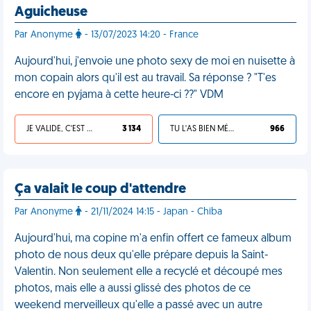
Aguicheuse
Par Anonyme
- 13/07/2023 14:20 - France
Aujourd'hui, j'envoie une photo sexy de moi en nuisette à
mon copain alors qu'il est au travail. Sa réponse ? "T'es
encore en pyjama à cette heure-ci ??" VDM
JE VALIDE, C'EST UNE VDM
3 134
TU L'AS BIEN MÉRITÉ
966
Ça valait le coup d'attendre
Par Anonyme
- 21/11/2024 14:15 - Japan - Chiba
Aujourd'hui, ma copine m'a enfin offert ce fameux album
photo de nous deux qu'elle prépare depuis la Saint-
Valentin. Non seulement elle a recyclé et découpé mes
photos, mais elle a aussi glissé des photos de ce
weekend merveilleux qu'elle a passé avec un autre