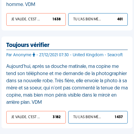
homme. VDM
JE VALIDE, C'EST UNE VDM
1 638
TU L'AS BIEN MÉRITÉ
401
Toujours vérifier
Par Anonyme
- 27/12/2021 07:30 - United Kingdom - Seacroft
Aujourd'hui, après sa douche matinale, ma copine me
tend son téléphone et me demande de la photographier
dans sa nouvelle robe. Très fière, elle envoie la photo à sa
mère et sa soeur, qui n'ont pas commenté la tenue de ma
copine, mais bien mon pénis visible dans le miroir en
arrière plan. VDM
JE VALIDE, C'EST UNE VDM
3 182
TU L'AS BIEN MÉRITÉ
1 437