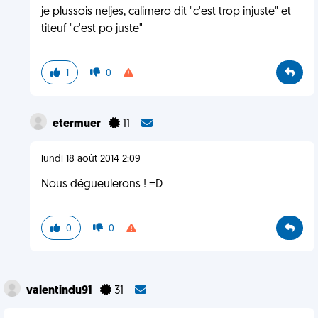
je plussois neljes, calimero dit "c'est trop injuste" et
titeuf "c'est po juste"
1
0
etermuer
11
lundi 18 août 2014 2:09
Nous dégueulerons ! =D
0
0
valentindu91
31