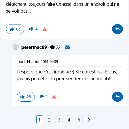
détachant, toujours faire un essai dans un endroit qui ne
se voit pas...
63
4
petermac09
22
jeudi 14 août 2014 14:39
J'espère que c'est ironique :) Si ce n'est pas le cas,
j'aurais peu être du préciser derrière un meuble....
28
1
1
2
3
4
5