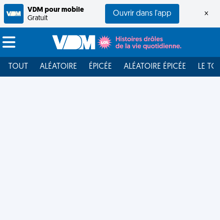
VDM pour mobile
Ouvrir dans l'app
×
Gratuit
TOUT
ALÉATOIRE
ÉPICÉE
ALÉATOIRE ÉPICÉE
LE TO