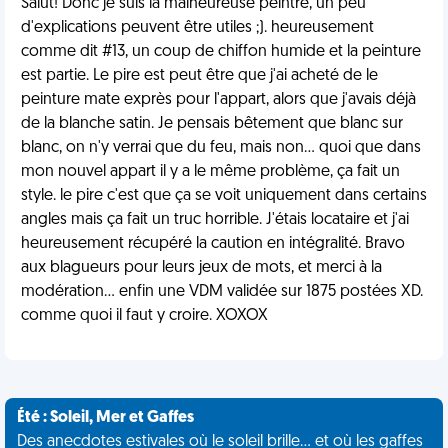
Salut! Donc je suis la malheureuse peintre, un peu
d'explications peuvent être utiles ;). heureusement
comme dit #13, un coup de chiffon humide et la peinture
est partie. Le pire est peut être que j'ai acheté de le
peinture mate exprès pour l'appart, alors que j'avais déjà
de la blanche satin. Je pensais bêtement que blanc sur
blanc, on n'y verrai que du feu, mais non... quoi que dans
mon nouvel appart il y a le même problème, ça fait un
style. le pire c'est que ça se voit uniquement dans certains
angles mais ça fait un truc horrible. J'étais locataire et j'ai
heureusement récupéré la caution en intégralité. Bravo
aux blagueurs pour leurs jeux de mots, et merci à la
modération... enfin une VDM validée sur 1875 postées XD.
comme quoi il faut y croire. XOXOX
Été : Soleil, Mer et Gaffes
Des anecdotes estivales où le soleil brille... et où les gaffes