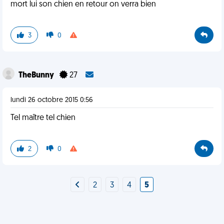
mort lui son chien en retour on verra bien
3
0
TheBunny
27
lundi 26 octobre 2015 0:56
Tel maître tel chien
2
0
2
3
4
5