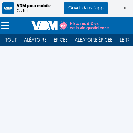
VDM pour mobile
Ouvrir dans l'app
×
Gratuit
TOUT
ALÉATOIRE
ÉPICÉE
ALÉATOIRE ÉPICÉE
LE TO