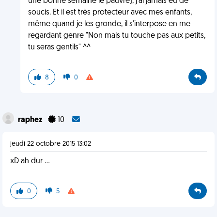
une bonne semaine le pauvre), j'ai jamais eu de
soucis. Et il est très protecteur avec mes enfants,
même quand je les gronde, il s'interpose en me
regardant genre "Non mais tu touche pas aux petits,
tu seras gentils" ^^
8
0
raphez
10
jeudi 22 octobre 2015 13:02
xD ah dur ...
0
5