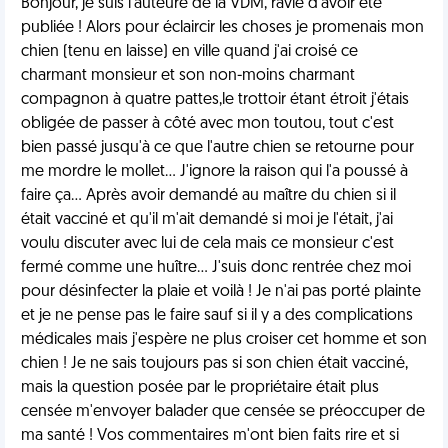
Bonjour, je suis l'auteure de la VDM, ravie d'avoir été
publiée ! Alors pour éclaircir les choses je promenais mon
chien (tenu en laisse) en ville quand j'ai croisé ce
charmant monsieur et son non-moins charmant
compagnon à quatre pattes,le trottoir étant étroit j'étais
obligée de passer à côté avec mon toutou, tout c'est
bien passé jusqu'à ce que l'autre chien se retourne pour
me mordre le mollet... J'ignore la raison qui l'a poussé à
faire ça... Après avoir demandé au maître du chien si il
était vacciné et qu'il m'ait demandé si moi je l'était, j'ai
voulu discuter avec lui de cela mais ce monsieur c'est
fermé comme une huître... J'suis donc rentrée chez moi
pour désinfecter la plaie et voilà ! Je n'ai pas porté plainte
et je ne pense pas le faire sauf si il y a des complications
médicales mais j'espère ne plus croiser cet homme et son
chien ! Je ne sais toujours pas si son chien était vacciné,
mais la question posée par le propriétaire était plus
censée m'envoyer balader que censée se préoccuper de
ma santé ! Vos commentaires m'ont bien faits rire et si