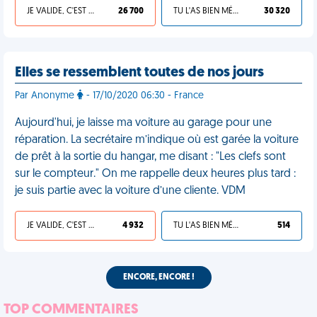
JE VALIDE, C'EST UNE VDM
26 700
TU L'AS BIEN MÉRITÉ
30 320
Elles se ressemblent toutes de nos jours
Par Anonyme
- 17/10/2020 06:30 - France
Aujourd'hui, je laisse ma voiture au garage pour une
réparation. La secrétaire m’indique où est garée la voiture
de prêt à la sortie du hangar, me disant : "Les clefs sont
sur le compteur." On me rappelle deux heures plus tard :
je suis partie avec la voiture d’une cliente. VDM
JE VALIDE, C'EST UNE VDM
4 932
TU L'AS BIEN MÉRITÉ
514
ENCORE, ENCORE !
TOP COMMENTAIRES