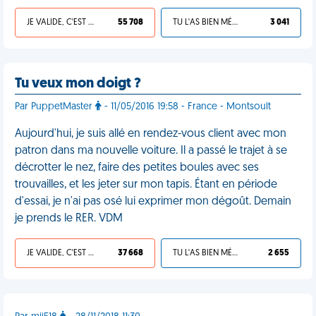
JE VALIDE, C'EST UNE VDM
55 708
TU L'AS BIEN MÉRITÉ
3 041
Tu veux mon doigt ?
Par PuppetMaster
- 11/05/2016 19:58 - France - Montsoult
Aujourd'hui, je suis allé en rendez-vous client avec mon
patron dans ma nouvelle voiture. Il a passé le trajet à se
décrotter le nez, faire des petites boules avec ses
trouvailles, et les jeter sur mon tapis. Étant en période
d'essai, je n'ai pas osé lui exprimer mon dégoût. Demain
je prends le RER. VDM
JE VALIDE, C'EST UNE VDM
37 668
TU L'AS BIEN MÉRITÉ
2 655