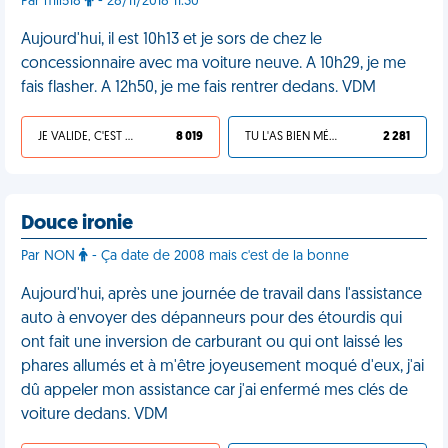
Par mii518
- 28/11/2018 11:30
Aujourd'hui, il est 10h13 et je sors de chez le
concessionnaire avec ma voiture neuve. A 10h29, je me
fais flasher. A 12h50, je me fais rentrer dedans. VDM
JE VALIDE, C'EST UNE VDM
8 019
TU L'AS BIEN MÉRITÉ
2 281
Douce ironie
Par NON
- Ça date de 2008 mais c'est de la bonne
Aujourd'hui, après une journée de travail dans l'assistance
auto à envoyer des dépanneurs pour des étourdis qui
ont fait une inversion de carburant ou qui ont laissé les
phares allumés et à m'être joyeusement moqué d'eux, j'ai
dû appeler mon assistance car j'ai enfermé mes clés de
voiture dedans. VDM