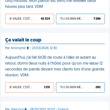
cinq minutes. Mon patron est venu me réveiller deux
heures plus tard. VDM
JE VALIDE, C'EST UNE VDM
42 324
TU L'AS BIEN MÉRITÉ
7 286
Ça valait le coup
Par Anonyme
- 21/03/2026 12:30
Aujourd'hui, j’ai fait 6h30 de route à l’aller et autant au
retour, dormi deux nuits à l’hôtel, pour qu’on me laisse 12
secondes de parole devant mes clients lors d’une grande
réunion. VDM
JE VALIDE, C'EST UNE VDM
1 213
TU L'AS BIEN MÉRITÉ
282
Par staycool
- 28/01/2012 20:07 - France