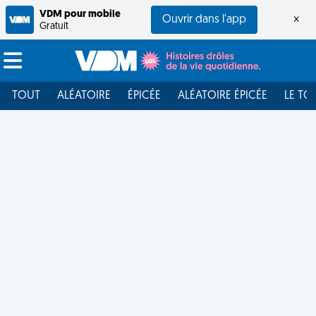
VDM pour mobile
Ouvrir dans l'app
×
Gratuit
TOUT
ALÉATOIRE
ÉPICÉE
ALÉATOIRE ÉPICÉE
LE TO