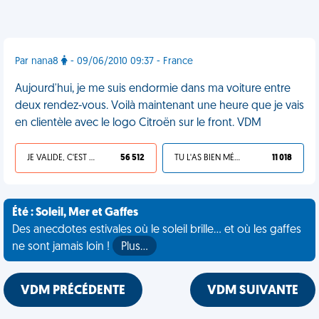
Par nana8
- 09/06/2010 09:37 - France
Aujourd'hui, je me suis endormie dans ma voiture entre
deux rendez-vous. Voilà maintenant une heure que je vais
en clientèle avec le logo Citroën sur le front. VDM
JE VALIDE, C'EST UNE VDM
56 512
TU L'AS BIEN MÉRITÉ
11 018
Été : Soleil, Mer et Gaffes
Des anecdotes estivales où le soleil brille... et où les gaffes
ne sont jamais loin !
Plus…
VDM PRÉCÉDENTE
VDM SUIVANTE