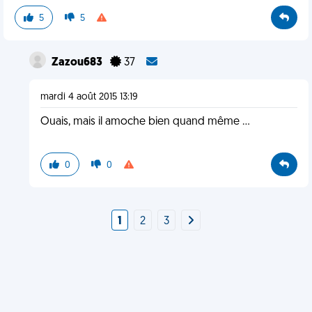
5
5
Zazou683
37
mardi 4 août 2015 13:19
Ouais, mais il amoche bien quand même ...
0
0
1
2
3