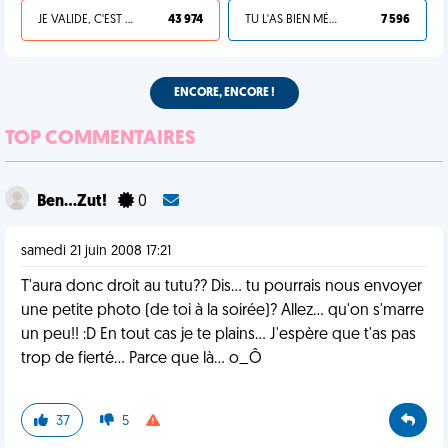
JE VALIDE, C'EST UNE VDM
43 974
TU L'AS BIEN MÉRITÉ
7 596
ENCORE, ENCORE !
TOP COMMENTAIRES
Ben...Zut!
0
samedi 21 juin 2008 17:21
T'aura donc droit au tutu?? Dis... tu pourrais nous envoyer
une petite photo (de toi à la soirée)? Allez... qu'on s'marre
un peu!! :D En tout cas je te plains... J'espère que t'as pas
trop de fierté... Parce que là... o_Ô
37
5