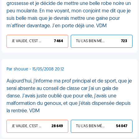
grossesse et je décide de mettre une belle robe noire un
peu moulante. En me voyant, mon conjoint me dit que je
suis belle mais que je devrais mettre une gaine pour
m'affiner davantage. J'en porte déjà une. VDM
JE VALIDE, C'EST UNE VDM
7 464
TU L'AS BIEN MÉRITÉ
723
Par shouue - 15/05/2008 20:12
Aujourd'hui, j'informe ma prof principal et de sport, que je
serai absente au conseil de classe car j'ai un gala de
danse. J'avais juste oublié que pour elle, j'avais une
malformation du genoux, et que j'étais dispensée depuis
la rentrée. VDM
JE VALIDE, C'EST UNE VDM
28 649
TU L'AS BIEN MÉRITÉ
54 047