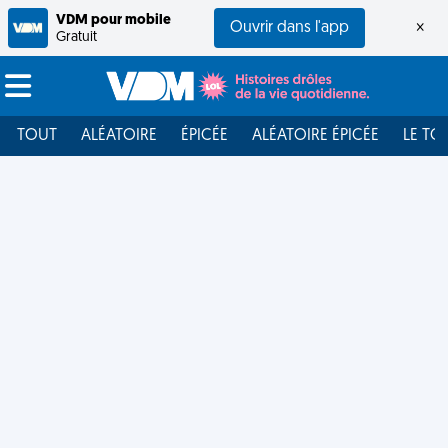
VDM pour mobile
Ouvrir dans l'app
×
Gratuit
TOUT
ALÉATOIRE
ÉPICÉE
ALÉATOIRE ÉPICÉE
LE TO