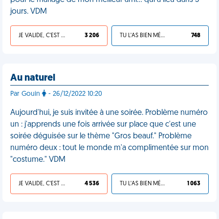
pour le mariage de mon meilleur ami… qui a lieu dans 3
jours. VDM
JE VALIDE, C'EST UNE VDM
3 206
TU L'AS BIEN MÉRITÉ
748
Au naturel
Par Gouin
- 26/12/2022 10:20
Aujourd'hui, je suis invitée à une soirée. Problème numéro
un : j'apprends une fois arrivée sur place que c'est une
soirée déguisée sur le thème "Gros beauf." Problème
numéro deux : tout le monde m'a complimentée sur mon
"costume." VDM
JE VALIDE, C'EST UNE VDM
4 536
TU L'AS BIEN MÉRITÉ
1 063