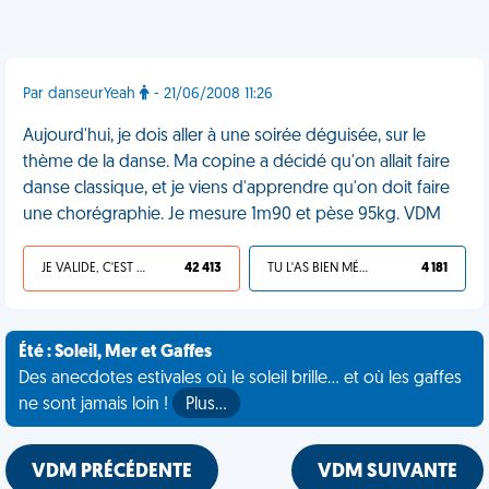
Par danseurYeah
- 21/06/2008 11:26
Aujourd'hui, je dois aller à une soirée déguisée, sur le
thème de la danse. Ma copine a décidé qu'on allait faire
danse classique, et je viens d'apprendre qu'on doit faire
une chorégraphie. Je mesure 1m90 et pèse 95kg. VDM
JE VALIDE, C'EST UNE VDM
42 413
TU L'AS BIEN MÉRITÉ
4 181
Été : Soleil, Mer et Gaffes
Des anecdotes estivales où le soleil brille... et où les gaffes
ne sont jamais loin !
Plus…
VDM PRÉCÉDENTE
VDM SUIVANTE