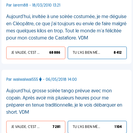
Par larem88 - 18/03/2010 13:21
Aujourd'hui, invitée à une soirée costumée, je me déguise
en Cléopâtre, ce que j'ai toujours eu envie de faire malgré
mes quelques kilos en trop. Tout le monde m'a félicitée
pour mon costume de Castafiore. VDM
JE VALIDE, C'EST UNE VDM
68 886
TU L'AS BIEN MÉRITÉ
8 412
Par waiwaiwai555
- 06/05/2018 14:00
Aujourd'hui, grosse soirée tango prévue avec mon
copain. Après avoir mis plusieurs heures pour me
préparer en tenue traditionnelle, je le vois débarquer en
short. VDM
JE VALIDE, C'EST UNE VDM
7 281
TU L'AS BIEN MÉRITÉ
1 104