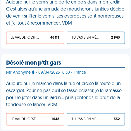
Aujourd'hui, je vernis une porte en bois dans mon jardin.
C'est alors qu'une armada de moucherons junkies décide
de venir sniffer le vernis. Les overdoses sont nombreuses
et j'ai tout à recommencer. VDM
JE VALIDE, C'EST UNE VDM
46 113
TU L'AS BIEN MÉRITÉ
2 943
Désolé mon p'tit gars
Par Anonyme
- 09/04/2026 16:30 - France
Aujourd'hui, je marche dans la rue et croise la route d'un
escargot. Pour ne pas qu'il se fasse écraser, je le ramasse
pour le jeter dans un jardin… puis j'entends le bruit de la
tondeuse se lancer. VDM
JE VALIDE, C'EST UNE VDM
1 048
TU L'AS BIEN MÉRITÉ
332