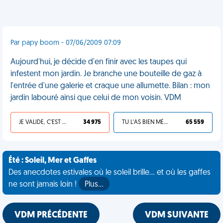
Par papy boom - 07/06/2009 07:09
Aujourd'hui, je décide d'en finir avec les taupes qui
infestent mon jardin. Je branche une bouteille de gaz à
l'entrée d'une galerie et craque une allumette. Bilan : mon
jardin labouré ainsi que celui de mon voisin. VDM
JE VALIDE, C'EST UNE VDM
34 975
TU L'AS BIEN MÉRITÉ
65 559
Été : Soleil, Mer et Gaffes
Des anecdotes estivales où le soleil brille... et où les gaffes
ne sont jamais loin !
Plus…
VDM PRÉCÉDENTE
VDM SUIVANTE