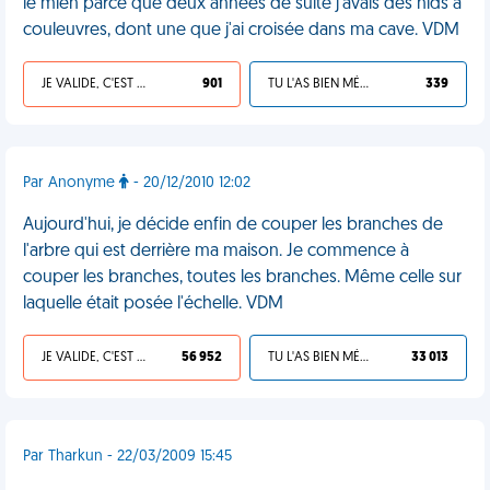
le mien parce que deux années de suite j'avais des nids à
couleuvres, dont une que j'ai croisée dans ma cave. VDM
JE VALIDE, C'EST UNE VDM
901
TU L'AS BIEN MÉRITÉ
339
Par Anonyme
- 20/12/2010 12:02
Aujourd'hui, je décide enfin de couper les branches de
l'arbre qui est derrière ma maison. Je commence à
couper les branches, toutes les branches. Même celle sur
laquelle était posée l'échelle. VDM
JE VALIDE, C'EST UNE VDM
56 952
TU L'AS BIEN MÉRITÉ
33 013
Par Tharkun - 22/03/2009 15:45