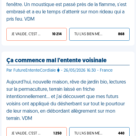
fenêtre. Un moustique est passé près de la flamme, s'est
embrasé et a eu le temps d'atterrir sur mon rideau qui a
pris feu. VDM
JE VALIDE, C'EST UNE VDM
10 214
TU L'AS BIEN MÉRITÉ
868
Ça commence mal l'entente voisinale
Par FutureEntenteCordiale
- 26/05/2026 16:30 - France
Aujourd'hui, nouvelle maison, rêve de jardin bio, lectures
sur la permaculture, terrain laissé en friche
intentionnellement... et j'ai découvert que mes futurs
voisins ont appliqué du désherbant sur tout le pourtour
de leur maison, en débordant allègrement sur mon
terrain. VDM
JE VALIDE, C'EST UNE VDM
1 250
TU L'AS BIEN MÉRITÉ
440