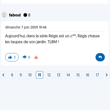
faboul
8
dimanche 7 juin 2009 19:46
Aujourd'hui, dans la série Régis est un c**, Régis chasse
les taupes de son jardin. TLBM !
3
0
8
9
10
11
12
13
14
15
16
17