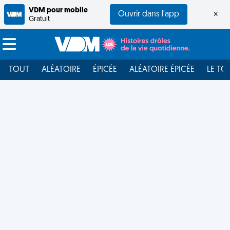
VDM pour mobile
Ouvrir dans l'app
×
Gratuit
TOUT
ALÉATOIRE
ÉPICÉE
ALÉATOIRE ÉPICÉE
LE TO