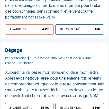
brûlé et les éventuelles particules toxiques. Quelqu'un
dans le voisinage a choisi le même moment pour brûler
des cochonneries dans son jardin, et le vent souffle
parfaitement dans l'axe. VDM
JE VALIDE, C'EST UNE VDM
4 390
TU L'AS BIEN MÉRITÉ
458
Dégage
Par MainVerte
- Ça date de 2016 mais c'est de la bonne -
France - Mulhouse
Aujourd'hui, j'ai passé mon après-midi dans mon jardin.
Après avoir nettoyé l'allée pour une énième fois, je viens
de comprendre pourquoi celle-ci reste constamment sale
: mon voisin jette tout ses déchets verts devant sa clôture
et envoie tout chez moi avec le tuyau d'arrosage. VDM
JE VALIDE, C'EST UNE VDM
35 497
TU L'AS BIEN MÉRITÉ
2 609