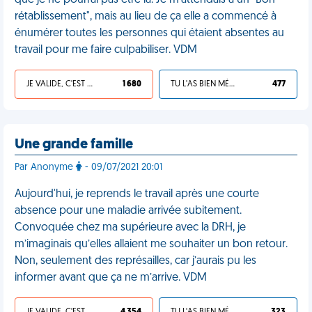
que je ne pourrai pas être là. Je m'attendais à un "Bon
rétablissement", mais au lieu de ça elle a commencé à
énumérer toutes les personnes qui étaient absentes au
travail pour me faire culpabiliser. VDM
JE VALIDE, C'EST UNE VDM
1 680
TU L'AS BIEN MÉRITÉ
477
Une grande famille
Par Anonyme
- 09/07/2021 20:01
Aujourd'hui, je reprends le travail après une courte
absence pour une maladie arrivée subitement.
Convoquée chez ma supérieure avec la DRH, je
m’imaginais qu’elles allaient me souhaiter un bon retour.
Non, seulement des représailles, car j’aurais pu les
informer avant que ça ne m’arrive. VDM