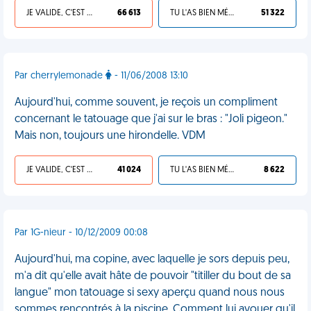
JE VALIDE, C'EST UNE VDM
66 613
TU L'AS BIEN MÉRITÉ
51 322
Par cherrylemonade
- 11/06/2008 13:10
Aujourd'hui, comme souvent, je reçois un compliment
concernant le tatouage que j'ai sur le bras : "Joli pigeon."
Mais non, toujours une hirondelle. VDM
JE VALIDE, C'EST UNE VDM
41 024
TU L'AS BIEN MÉRITÉ
8 622
Par 1G-nieur - 10/12/2009 00:08
Aujourd'hui, ma copine, avec laquelle je sors depuis peu,
m'a dit qu'elle avait hâte de pouvoir "titiller du bout de sa
langue" mon tatouage si sexy aperçu quand nous nous
sommes rencontrés à la piscine. Comment lui avouer qu'il