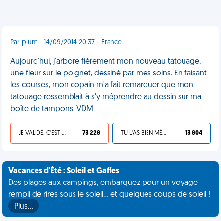
Par plum - 14/09/2014 20:37 - France
Aujourd'hui, j'arbore fièrement mon nouveau tatouage,
une fleur sur le poignet, dessiné par mes soins. En faisant
les courses, mon copain m'a fait remarquer que mon
tatouage ressemblait à s'y méprendre au dessin sur ma
boîte de tampons. VDM
JE VALIDE, C'EST UNE VDM
73 228
TU L'AS BIEN MÉRITÉ
13 804
Vacances d'Été : Soleil et Gaffes
Des plages aux campings, embarquez pour un voyage
rempli de rires sous le soleil... et quelques coups de soleil !
Plus…