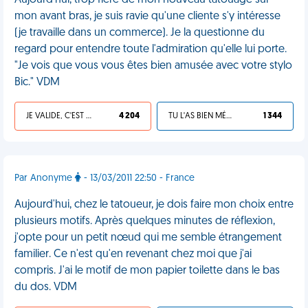
Aujourd'hui, trop fière de mon nouveau tatouage sur
mon avant bras, je suis ravie qu'une cliente s'y intéresse
(je travaille dans un commerce). Je la questionne du
regard pour entendre toute l'admiration qu'elle lui porte.
"Je vois que vous vous êtes bien amusée avec votre stylo
Bic." VDM
JE VALIDE, C'EST UNE VDM
4 204
TU L'AS BIEN MÉRITÉ
1 344
Par Anonyme
- 13/03/2011 22:50 - France
Aujourd'hui, chez le tatoueur, je dois faire mon choix entre
plusieurs motifs. Après quelques minutes de réflexion,
j'opte pour un petit nœud qui me semble étrangement
familier. Ce n'est qu'en revenant chez moi que j'ai
compris. J'ai le motif de mon papier toilette dans le bas
du dos. VDM