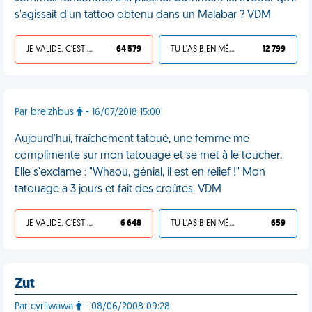
s'agissait d'un tattoo obtenu dans un Malabar ? VDM
JE VALIDE, C'EST UNE VDM
64 579
TU L'AS BIEN MÉRITÉ
12 799
Par breizhbus
- 16/07/2018 15:00
Aujourd'hui, fraîchement tatoué, une femme me
complimente sur mon tatouage et se met à le toucher.
Elle s'exclame : "Whaou, génial, il est en relief !" Mon
tatouage a 3 jours et fait des croûtes. VDM
JE VALIDE, C'EST UNE VDM
6 648
TU L'AS BIEN MÉRITÉ
659
Zut
Par cyrilwawa
- 08/06/2008 09:28