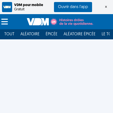
VDM pour mobile
Ouvrir dans l'app
×
Gratuit
TOUT
ALÉATOIRE
ÉPICÉE
ALÉATOIRE ÉPICÉE
LE TO