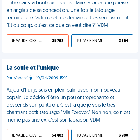
entre dans la boutique pour se faire tatouer une phrase
en anglais de sa conception. Une fois le tatouage
terminé, elle l'admire et me demande très sérieusement :
"Et du coup, qu'est ce que ça veut dire ?" VDM
JE VALIDE, C'EST UNE VDM
35 762
TU L'AS BIEN MÉRITÉ
2 364
La seule et l'unique
Par Vaness'
- 19/04/2009 15:10
Aujourd'hui, je suis en plein câlin avec mon nouveau
copain. Je décide d'être un peu entreprenante et
descends son pantalon. C'est là que je vois le très
charmant petit tatouage "Mia Forever." Non non, ce n'est
même pas une ex, c'est son labrador. VDM
JE VALIDE, C'EST UNE VDM
54 402
TU L'AS BIEN MÉRITÉ
3 900