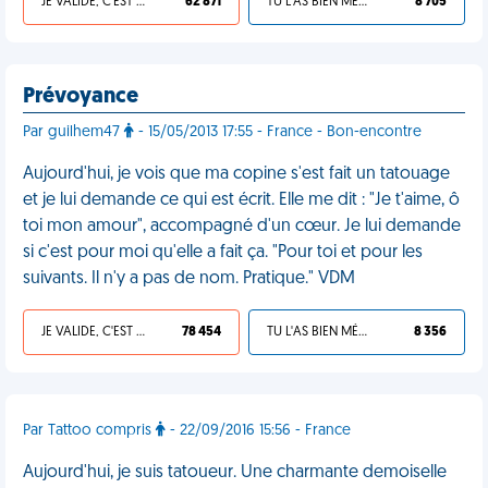
JE VALIDE, C'EST UNE VDM
62 871
TU L'AS BIEN MÉRITÉ
8 705
Prévoyance
Par guilhem47
- 15/05/2013 17:55 - France - Bon-encontre
Aujourd'hui, je vois que ma copine s'est fait un tatouage
et je lui demande ce qui est écrit. Elle me dit : "Je t'aime, ô
toi mon amour", accompagné d'un cœur. Je lui demande
si c'est pour moi qu'elle a fait ça. "Pour toi et pour les
suivants. Il n'y a pas de nom. Pratique." VDM
JE VALIDE, C'EST UNE VDM
78 454
TU L'AS BIEN MÉRITÉ
8 356
Par Tattoo compris
- 22/09/2016 15:56 - France
Aujourd'hui, je suis tatoueur. Une charmante demoiselle