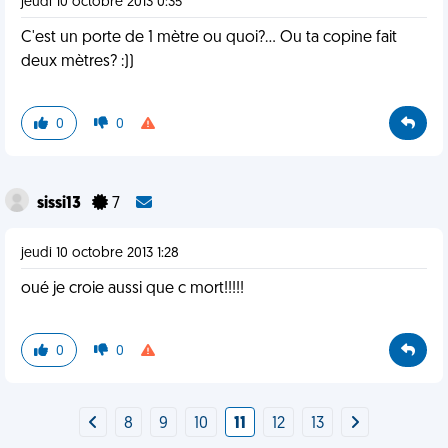
jeudi 10 octobre 2013 0:35
C'est un porte de 1 mètre ou quoi?... Ou ta copine fait
deux mètres? :))
0
0
sissi13
7
jeudi 10 octobre 2013 1:28
oué je croie aussi que c mort!!!!!
0
0
8
9
10
11
12
13