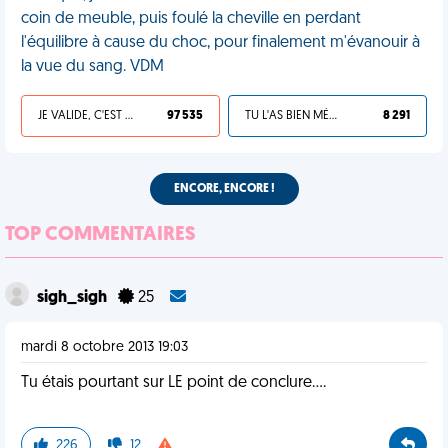
coin de meuble, puis foulé la cheville en perdant
l'équilibre à cause du choc, pour finalement m'évanouir à
la vue du sang. VDM
JE VALIDE, C'EST UNE VDM
97 535
TU L'AS BIEN MÉRITÉ
8 291
ENCORE, ENCORE !
TOP COMMENTAIRES
sigh_sigh
25
mardi 8 octobre 2013 19:03
Tu étais pourtant sur LE point de conclure....
226
12