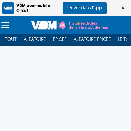
VDM pour mobile
Ouvrir dans l'app
×
Gratuit
TOUT
ALÉATOIRE
ÉPICÉE
ALÉATOIRE ÉPICÉE
LE TO