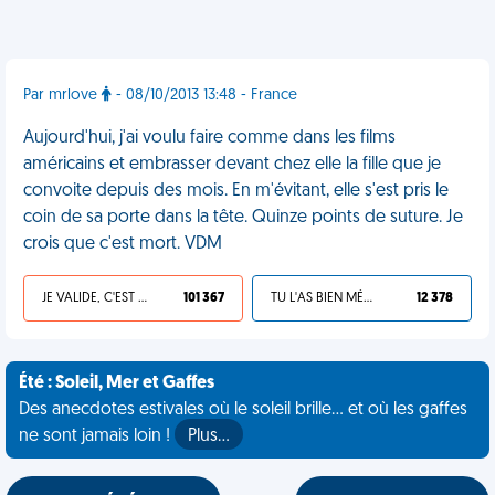
Par mrlove
- 08/10/2013 13:48 - France
Aujourd'hui, j'ai voulu faire comme dans les films
américains et embrasser devant chez elle la fille que je
convoite depuis des mois. En m'évitant, elle s'est pris le
coin de sa porte dans la tête. Quinze points de suture. Je
crois que c'est mort. VDM
JE VALIDE, C'EST UNE VDM
101 367
TU L'AS BIEN MÉRITÉ
12 378
Été : Soleil, Mer et Gaffes
Des anecdotes estivales où le soleil brille... et où les gaffes
ne sont jamais loin !
Plus…