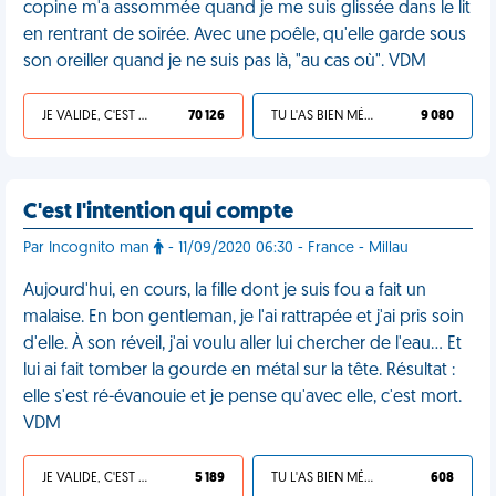
copine m'a assommée quand je me suis glissée dans le lit
en rentrant de soirée. Avec une poêle, qu'elle garde sous
son oreiller quand je ne suis pas là, "au cas où". VDM
JE VALIDE, C'EST UNE VDM
70 126
TU L'AS BIEN MÉRITÉ
9 080
C'est l'intention qui compte
Par Incognito man
- 11/09/2020 06:30 - France - Millau
Aujourd'hui, en cours, la fille dont je suis fou a fait un
malaise. En bon gentleman, je l'ai rattrapée et j'ai pris soin
d'elle. À son réveil, j'ai voulu aller lui chercher de l'eau… Et
lui ai fait tomber la gourde en métal sur la tête. Résultat :
elle s'est ré-évanouie et je pense qu'avec elle, c'est mort.
VDM
JE VALIDE, C'EST UNE VDM
5 189
TU L'AS BIEN MÉRITÉ
608