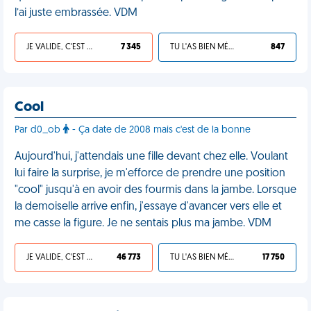
l’ai juste embrassée. VDM
JE VALIDE, C'EST UNE VDM
7 345
TU L'AS BIEN MÉRITÉ
847
Cool
Par d0_ob
- Ça date de 2008 mais c'est de la bonne
Aujourd'hui, j'attendais une fille devant chez elle. Voulant
lui faire la surprise, je m'efforce de prendre une position
"cool" jusqu'à en avoir des fourmis dans la jambe. Lorsque
la demoiselle arrive enfin, j'essaye d'avancer vers elle et
me casse la figure. Je ne sentais plus ma jambe. VDM
JE VALIDE, C'EST UNE VDM
46 773
TU L'AS BIEN MÉRITÉ
17 750