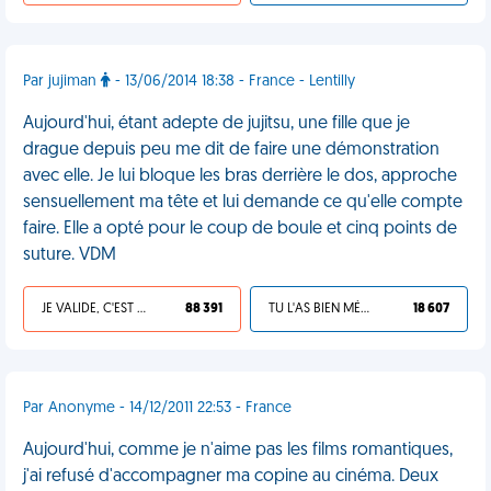
Par jujiman
- 13/06/2014 18:38 - France - Lentilly
Aujourd'hui, étant adepte de jujitsu, une fille que je
drague depuis peu me dit de faire une démonstration
avec elle. Je lui bloque les bras derrière le dos, approche
sensuellement ma tête et lui demande ce qu'elle compte
faire. Elle a opté pour le coup de boule et cinq points de
suture. VDM
JE VALIDE, C'EST UNE VDM
88 391
TU L'AS BIEN MÉRITÉ
18 607
Par Anonyme - 14/12/2011 22:53 - France
Aujourd'hui, comme je n'aime pas les films romantiques,
j'ai refusé d'accompagner ma copine au cinéma. Deux