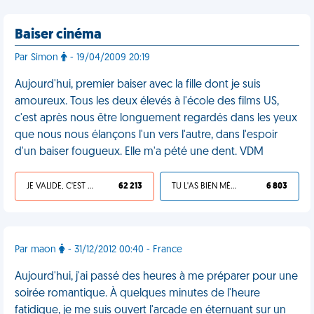
Baiser cinéma
Par Simon
- 19/04/2009 20:19
Aujourd'hui, premier baiser avec la fille dont je suis
amoureux. Tous les deux élevés à l'école des films US,
c'est après nous être longuement regardés dans les yeux
que nous nous élançons l'un vers l'autre, dans l'espoir
d'un baiser fougueux. Elle m'a pété une dent. VDM
JE VALIDE, C'EST UNE VDM
62 213
TU L'AS BIEN MÉRITÉ
6 803
Par maon
- 31/12/2012 00:40 - France
Aujourd'hui, j'ai passé des heures à me préparer pour une
soirée romantique. À quelques minutes de l'heure
fatidique, je me suis ouvert l'arcade en éternuant sur un