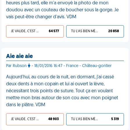
heures plus tard, elle m'a envoyé la photo de mon
doudou avec un couteau de boucher sous la gorge. Je
vais peut-être changer d'avis. VDM
JE VALIDE, C'EST UNE VDM
64 577
TU L'AS BIEN MÉRITÉ
20 858
Aie aie aie
Par Rubson
- 18/01/2016 16:47 - France - Château-gontier
Aujourd'hui, au cours de la nuit, en dormant, j'ai cassé
deux dents à mon copain et lui ai ouvert la lèvre,
nécessitant trois points de suture. Tout ça en voulant
mettre mon bras autour de son cou avec mon poignet
dans le plâtre. VDM
JE VALIDE, C'EST UNE VDM
48 903
TU L'AS BIEN MÉRITÉ
5 319