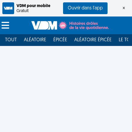
VDM pour mobile
Ouvrir dans l'app
×
Gratuit
TOUT
ALÉATOIRE
ÉPICÉE
ALÉATOIRE ÉPICÉE
LE TO