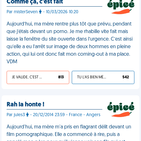
Comme ça, c'est fait
Par misterSeven
- 10/03/2026 10:20
Aujourd’hui, ma mère rentre plus tôt que prévu, pendant
que j’étais devant un porno. Je me rhabille vite fait mais
laisse la fenêtre du site ouverte dans l’urgence. C’est ainsi
qu’elle a eu l’arrêt sur image de deux hommes en pleine
action, qui lui ont donc fait mon coming-out à ma place.
VDM
JE VALIDE, C'EST UNE VDM
813
TU L'AS BIEN MÉRITÉ
542
Rah la honte !
Par jules3
- 20/12/2014 23:59 - France - Angers
Aujourd'hui, ma mère m'a pris en flagrant délit devant un
film pornographique. Elle a commencé à rire, puis a