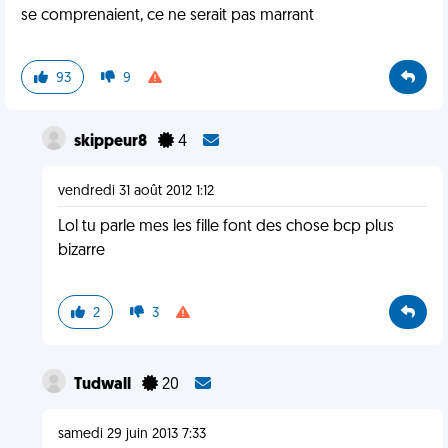
se comprenaient, ce ne serait pas marrant
93
9
skippeur8
4
vendredi 31 août 2012 1:12
Lol tu parle mes les fille font des chose bcp plus
bizarre
2
3
Tudwall
20
samedi 29 juin 2013 7:33