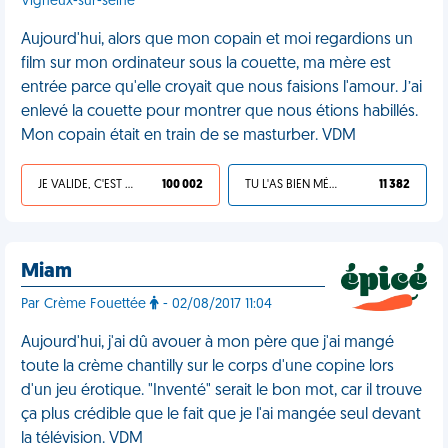
Vigneux-sur-seine
Aujourd'hui, alors que mon copain et moi regardions un
film sur mon ordinateur sous la couette, ma mère est
entrée parce qu'elle croyait que nous faisions l'amour. J’ai
enlevé la couette pour montrer que nous étions habillés.
Mon copain était en train de se masturber. VDM
JE VALIDE, C'EST UNE VDM
100 002
TU L'AS BIEN MÉRITÉ
11 382
Miam
Par Crème Fouettée
- 02/08/2017 11:04
Aujourd'hui, j'ai dû avouer à mon père que j'ai mangé
toute la crème chantilly sur le corps d'une copine lors
d'un jeu érotique. "Inventé" serait le bon mot, car il trouve
ça plus crédible que le fait que je l'ai mangée seul devant
la télévision. VDM