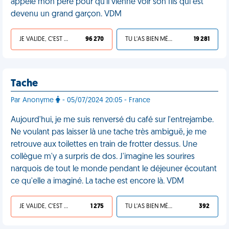
appelé mon père pour qu'il vienne voir son fils qui est
devenu un grand garçon. VDM
JE VALIDE, C'EST UNE VDM
96 270
TU L'AS BIEN MÉRITÉ
19 281
Tache
Par Anonyme
- 05/07/2024 20:05 - France
Aujourd'hui, je me suis renversé du café sur l'entrejambe.
Ne voulant pas laisser là une tache très ambiguë, je me
retrouve aux toilettes en train de frotter dessus. Une
collègue m'y a surpris de dos. J'imagine les sourires
narquois de tout le monde pendant le déjeuner écoutant
ce qu'elle a imaginé. La tache est encore là. VDM
JE VALIDE, C'EST UNE VDM
1 275
TU L'AS BIEN MÉRITÉ
392