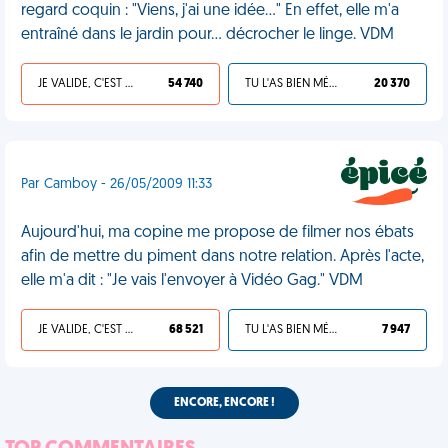
regard coquin : "Viens, j'ai une idée..." En effet, elle m'a
entraîné dans le jardin pour... décrocher le linge. VDM
JE VALIDE, C'EST UNE VDM
54 740
TU L'AS BIEN MÉRITÉ
20 370
Par Camboy - 26/05/2009 11:33
Aujourd'hui, ma copine me propose de filmer nos ébats
afin de mettre du piment dans notre relation. Après l'acte,
elle m'a dit : "Je vais l'envoyer à Vidéo Gag." VDM
JE VALIDE, C'EST UNE VDM
68 521
TU L'AS BIEN MÉRITÉ
7 947
ENCORE, ENCORE !