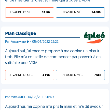
entre mes dents. C'est sa mère qui a ouvert. VDM
JE VALIDE, C'EST UNE VDM
63 176
TU L'AS BIEN MÉRITÉ
24 686
Plan classique
Par Anonyme
- 05/04/2022 22:22
Aujourd'hui, j'ai encore proposé à ma copine un plan à
trois. Elle m'a conseillé de commencer par parvenir à en
satisfaire une. VDM
JE VALIDE, C'EST UNE VDM
3 395
TU L'AS BIEN MÉRITÉ
7 681
Par toto34110 - 14/08/2010 20:49
Aujourd'hui, ma copine m'a pris la main et m'a dit avec un