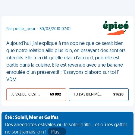
Par petite_peur - 30/03/2010 07:01
Aujourd'hui, j'ai expliqué à ma copine que ce serait bien
que notre relation aille plus loin, en essayant des sentiers
interdits. Elle m'a dit qu'elle était d'accord, puis elle est
partie dans la cuisine. Elle est revenue avec une banane
enroulée d'un préservatif : "Essayons d'abord sur toi !"
VDM
JE VALIDE, C'EST UNE VDM
69 892
TU L'AS BIEN MÉRITÉ
91 628
Été : Soleil, Mer et Gaffes
Des anecdotes estivales où le soleil brille... et où les gaffes
ne sont jamais loin !
Plus…