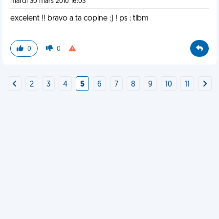
mardi 30 mars 2010 16:03
excelent !! bravo a ta copine :) ! ps : tlbm
0
0
2
3
4
5
6
7
8
9
10
11