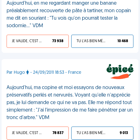
Aujourd'hui, en me regardant manger une banane
préalablement recouverte de pâte à tartiner, mon copain
me dit en souriant : "Tu vois qu'on pourrait tester la
sodomie..." VDM
JE VALIDE, C'EST UNE VDM
73 938
TU L'AS BIEN MÉRITÉ
10 468
Par Hugo
- 24/09/2011 18:53 - France
Aujourd'hui, ma copine et moi essayons de nouveaux
préservatifs perlés et nervurés. Voyant qu'elle n'apprécie
pas, je lui demande ce qui ne va pas. Elle me répond tout
simplement : "J'ai l'impression de me faire pénétrer par un
tronc d'arbre." VDM
JE VALIDE, C'EST UNE VDM
78 837
TU L'AS BIEN MÉRITÉ
9 013