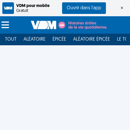
VDM pour mobile
Ouvrir dans l'app
×
Gratuit
TOUT
ALÉATOIRE
ÉPICÉE
ALÉATOIRE ÉPICÉE
LE TO