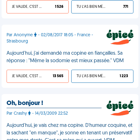
JE VALIDE, C'EST UNE VDM
1 526
TU L'AS BIEN MÉRITÉ
771
Par Anonyme
- 02/08/2017 18:05 - France -
Strasbourg
Aujourd'hui, j'ai demandé ma copine en fiançailles. Sa
réponse : "Même la sodomie est mieux passée." VDM
JE VALIDE, C'EST UNE VDM
13 565
TU L'AS BIEN MÉRITÉ
1 223
Oh, bonjour !
Par Crashy
- 14/03/2009 22:52
Aujourd'hui, je vais chez ma copine. D'humeur coquine, et
la sachant "en manque", je sonne en tenant un préservatif