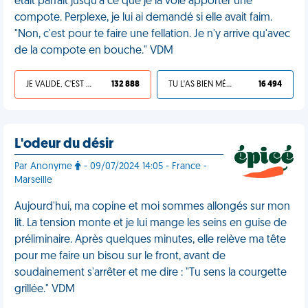
était parfait jusqu'à ce que je la voie apporter une
compote. Perplexe, je lui ai demandé si elle avait faim.
"Non, c'est pour te faire une fellation. Je n'y arrive qu'avec
de la compote en bouche." VDM
JE VALIDE, C'EST UNE VDM
132 888
TU L'AS BIEN MÉRITÉ
16 494
L'odeur du désir
Par Anonyme
- 09/07/2024 14:05 - France -
Marseille
Aujourd'hui, ma copine et moi sommes allongés sur mon
lit. La tension monte et je lui mange les seins en guise de
préliminaire. Après quelques minutes, elle relève ma tête
pour me faire un bisou sur le front, avant de
soudainement s'arrêter et me dire : "Tu sens la courgette
grillée." VDM