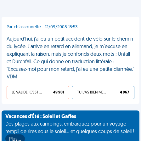
Par chiassounette - 12/09/2008 18:53
Aujourd'hui, j'ai eu un petit accident de vélo sur le chemin
du lycée. J'arrive en retard en allemand, je m'excuse en
expliquant la raison, mais je confonds deux mots : Unfall
et Durchfall. Ce qui donne en traduction littérale :
"Excusez-moi pour mon retard, j'ai eu une petite diarrhée."
VDM
JE VALIDE, C'EST UNE VDM
49 901
TU L'AS BIEN MÉRITÉ
4 967
Vacances d'Été : Soleil et Gaffes
Des plages aux campings, embarquez pour un voyage
rempli de rires sous le soleil... et quelques coups de soleil !
Plus…