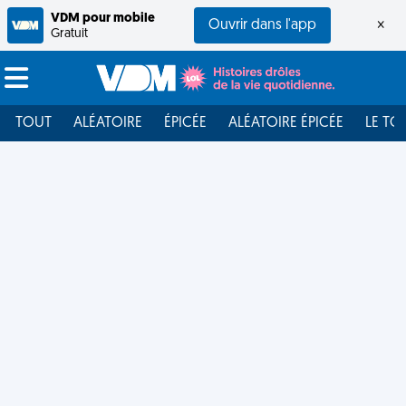
VDM pour mobile
Ouvrir dans l'app
×
Gratuit
TOUT
ALÉATOIRE
ÉPICÉE
ALÉATOIRE ÉPICÉE
LE TO