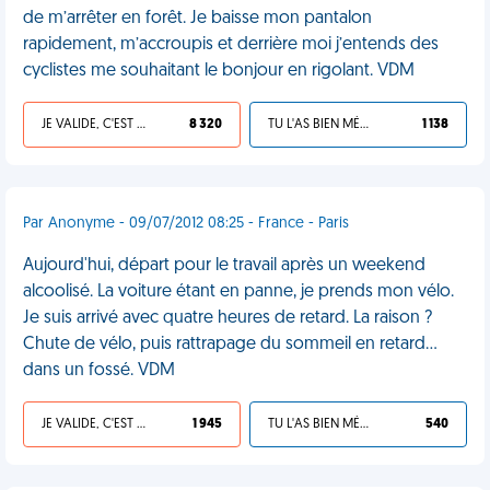
de m’arrêter en forêt. Je baisse mon pantalon
rapidement, m’accroupis et derrière moi j’entends des
cyclistes me souhaitant le bonjour en rigolant. VDM
JE VALIDE, C'EST UNE VDM
8 320
TU L'AS BIEN MÉRITÉ
1 138
Par Anonyme - 09/07/2012 08:25 - France - Paris
Aujourd'hui, départ pour le travail après un weekend
alcoolisé. La voiture étant en panne, je prends mon vélo.
Je suis arrivé avec quatre heures de retard. La raison ?
Chute de vélo, puis rattrapage du sommeil en retard...
dans un fossé. VDM
JE VALIDE, C'EST UNE VDM
1 945
TU L'AS BIEN MÉRITÉ
540