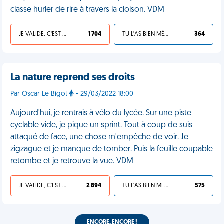
classe hurler de rire à travers la cloison. VDM
JE VALIDE, C'EST UNE VDM
1 704
TU L'AS BIEN MÉRITÉ
364
La nature reprend ses droits
Par Oscar Le Bigot
- 29/03/2022 18:00
Aujourd'hui, je rentrais à vélo du lycée. Sur une piste
cyclable vide, je pique un sprint. Tout à coup de suis
attaqué de face, une chose m'empêche de voir. Je
zigzague et je manque de tomber. Puis la feuille coupable
retombe et je retrouve la vue. VDM
JE VALIDE, C'EST UNE VDM
2 894
TU L'AS BIEN MÉRITÉ
575
ENCORE, ENCORE !