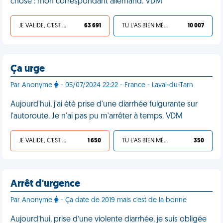
chose : mon correspondant allemand. VDM
JE VALIDE, C'EST UNE VDM
63 691
TU L'AS BIEN MÉRITÉ
10 007
Ça urge
Par Anonyme
- 05/07/2024 22:22 - France - Laval-du-Tarn
Aujourd'hui, j'ai été prise d'une diarrhée fulgurante sur
l'autoroute. Je n'ai pas pu m'arrêter à temps. VDM
JE VALIDE, C'EST UNE VDM
1 650
TU L'AS BIEN MÉRITÉ
350
Arrêt d'urgence
Par Anonyme
- Ça date de 2019 mais c'est de la bonne
Aujourd’hui, prise d’une violente diarrhée, je suis obligée