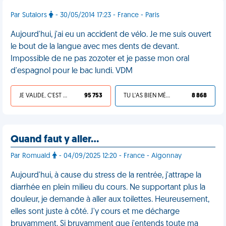
Par Sutalors
- 30/05/2014 17:23 - France - Paris
Aujourd'hui, j'ai eu un accident de vélo. Je me suis ouvert
le bout de la langue avec mes dents de devant.
Impossible de ne pas zozoter et je passe mon oral
d'espagnol pour le bac lundi. VDM
JE VALIDE, C'EST UNE VDM
95 753
TU L'AS BIEN MÉRITÉ
8 868
Quand faut y aller…
Par Romuald
- 04/09/2025 12:20 - France - Aigonnay
Aujourd'hui, à cause du stress de la rentrée, j'attrape la
diarrhée en plein milieu du cours. Ne supportant plus la
douleur, je demande à aller aux toilettes. Heureusement,
elles sont juste à côté. J'y cours et me décharge
bruyamment. Si bruyamment que j'entends toute ma