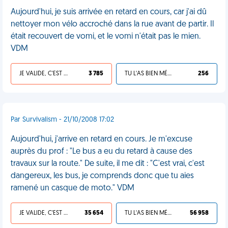
Aujourd'hui, je suis arrivée en retard en cours, car j'ai dû
nettoyer mon vélo accroché dans la rue avant de partir. Il
était recouvert de vomi, et le vomi n'était pas le mien.
VDM
JE VALIDE, C'EST UNE VDM
3 785
TU L'AS BIEN MÉRITÉ
256
Par Survivalism - 21/10/2008 17:02
Aujourd'hui, j'arrive en retard en cours. Je m'excuse
auprès du prof : "Le bus a eu du retard à cause des
travaux sur la route." De suite, il me dit : "C'est vrai, c'est
dangereux, les bus, je comprends donc que tu aies
ramené un casque de moto." VDM
JE VALIDE, C'EST UNE VDM
35 654
TU L'AS BIEN MÉRITÉ
56 958