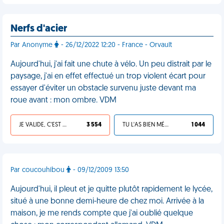
Nerfs d'acier
Par Anonyme
- 26/12/2022 12:20 - France - Orvault
Aujourd'hui, j'ai fait une chute à vélo. Un peu distrait par le
paysage, j'ai en effet effectué un trop violent écart pour
essayer d'éviter un obstacle survenu juste devant ma
roue avant : mon ombre. VDM
JE VALIDE, C'EST UNE VDM
3 554
TU L'AS BIEN MÉRITÉ
1 044
Par coucouhibou
- 09/12/2009 13:50
Aujourd'hui, il pleut et je quitte plutôt rapidement le lycée,
situé à une bonne demi-heure de chez moi. Arrivée à la
maison, je me rends compte que j'ai oublié quelque