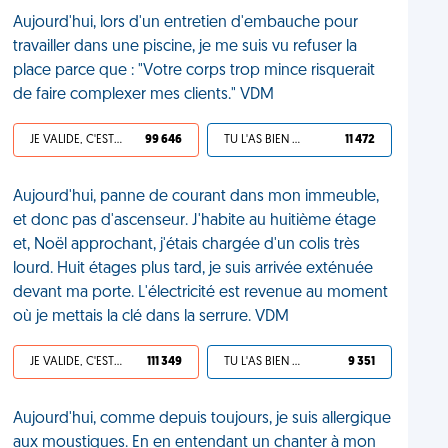
Aujourd'hui, lors d'un entretien d'embauche pour
travailler dans une piscine, je me suis vu refuser la
place parce que : "Votre corps trop mince risquerait
de faire complexer mes clients." VDM
JE VALIDE, C'EST UNE VDM
99 646
TU L'AS BIEN MÉRITÉ
11 472
Aujourd'hui, panne de courant dans mon immeuble,
et donc pas d'ascenseur. J'habite au huitième étage
et, Noël approchant, j'étais chargée d'un colis très
lourd. Huit étages plus tard, je suis arrivée exténuée
devant ma porte. L'électricité est revenue au moment
où je mettais la clé dans la serrure. VDM
JE VALIDE, C'EST UNE VDM
111 349
TU L'AS BIEN MÉRITÉ
9 351
Aujourd'hui, comme depuis toujours, je suis allergique
aux moustiques. En en entendant un chanter à mon