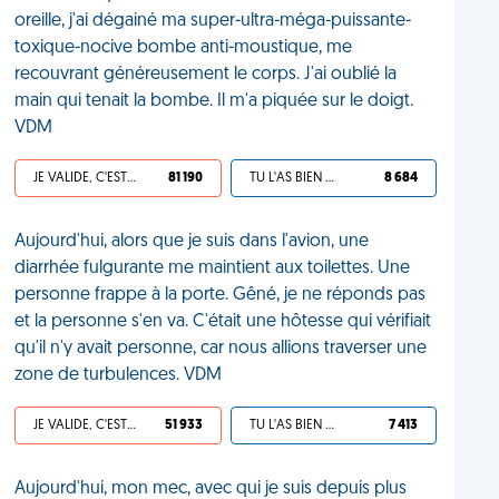
oreille, j'ai dégainé ma super-ultra-méga-puissante-
toxique-nocive bombe anti-moustique, me
recouvrant généreusement le corps. J'ai oublié la
main qui tenait la bombe. Il m'a piquée sur le doigt.
VDM
JE VALIDE, C'EST UNE VDM
81 190
TU L'AS BIEN MÉRITÉ
8 684
Aujourd'hui, alors que je suis dans l'avion, une
diarrhée fulgurante me maintient aux toilettes. Une
personne frappe à la porte. Gêné, je ne réponds pas
et la personne s'en va. C'était une hôtesse qui vérifiait
qu'il n'y avait personne, car nous allions traverser une
zone de turbulences. VDM
JE VALIDE, C'EST UNE VDM
51 933
TU L'AS BIEN MÉRITÉ
7 413
Aujourd'hui, mon mec, avec qui je suis depuis plus