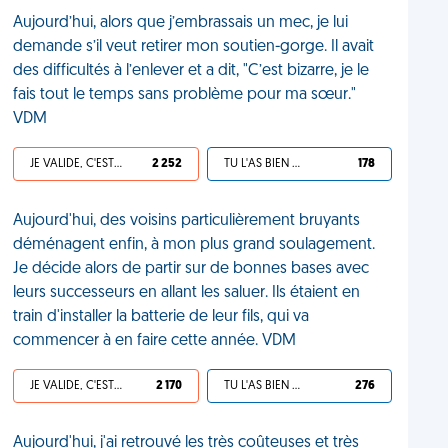
Aujourd’hui, alors que j’embrassais un mec, je lui
demande s’il veut retirer mon soutien-gorge. Il avait
des difficultés à l’enlever et a dit, "C’est bizarre, je le
fais tout le temps sans problème pour ma sœur."
VDM
JE VALIDE, C'EST UNE VDM
2 252
TU L'AS BIEN MÉRITÉ
178
Aujourd'hui, des voisins particulièrement bruyants
déménagent enfin, à mon plus grand soulagement.
Je décide alors de partir sur de bonnes bases avec
leurs successeurs en allant les saluer. Ils étaient en
train d'installer la batterie de leur fils, qui va
commencer à en faire cette année. VDM
JE VALIDE, C'EST UNE VDM
2 170
TU L'AS BIEN MÉRITÉ
276
Aujourd'hui, j'ai retrouvé les très coûteuses et très