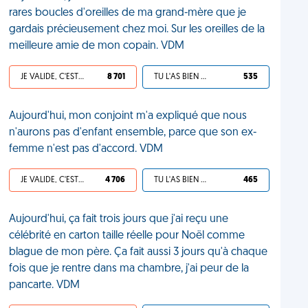
rares boucles d'oreilles de ma grand-mère que je
gardais précieusement chez moi. Sur les oreilles de la
meilleure amie de mon copain. VDM
JE VALIDE, C'EST UNE VDM
8 701
TU L'AS BIEN MÉRITÉ
535
Aujourd'hui, mon conjoint m'a expliqué que nous
n'aurons pas d'enfant ensemble, parce que son ex-
femme n'est pas d'accord. VDM
JE VALIDE, C'EST UNE VDM
4 706
TU L'AS BIEN MÉRITÉ
465
Aujourd'hui, ça fait trois jours que j'ai reçu une
célébrité en carton taille réelle pour Noël comme
blague de mon père. Ça fait aussi 3 jours qu'à chaque
fois que je rentre dans ma chambre, j'ai peur de la
pancarte. VDM