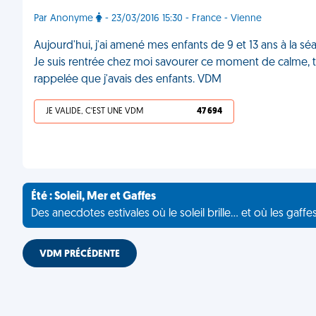
Par Anonyme
- 23/03/2016 15:30 - France - Vienne
Aujourd'hui, j'ai amené mes enfants de 9 et 13 ans à la séa
Je suis rentrée chez moi savourer ce moment de calme, t
rappelée que j'avais des enfants. VDM
JE VALIDE, C'EST UNE VDM
47 694
Été : Soleil, Mer et Gaffes
Des anecdotes estivales où le soleil brille... et où les gaffe
VDM PRÉCÉDENTE