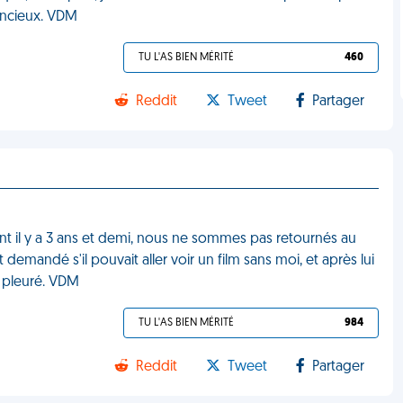
lencieux. VDM
TU L'AS BIEN MÉRITÉ
460
Reddit
Tweet
Partager
ant il y a 3 ans et demi, nous ne sommes pas retournés au
andé s'il pouvait aller voir un film sans moi, et après lui
ai pleuré. VDM
TU L'AS BIEN MÉRITÉ
984
Reddit
Tweet
Partager