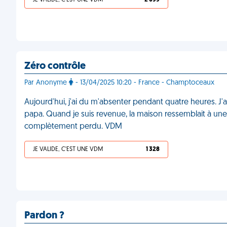
JE VALIDE, C'EST UNE VDM
2 099
Zéro contrôle
Par Anonyme
- 13/04/2025 10:20 - France - Champtoceaux
Aujourd'hui, j'ai du m'absenter pendant quatre heures. J'a
papa. Quand je suis revenue, la maison ressemblait à u
complètement perdu. VDM
JE VALIDE, C'EST UNE VDM
1 328
Pardon ?