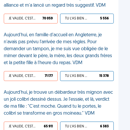
alliance et m'a lancé un regard très suggestif. VDM
JE VALIDE, C'EST UNE VDM
70 059
TU L'AS BIEN MÉRITÉ
5 556
Aujourd'hui, en famille d'accueil en Angleterre, je
n'avais pas prévu l'arrivée de mes règles. Pour
demander un tampon, je me suis vue obligée de le
mimer devant le père, la mère, les deux grands frères
et la petite fille à l'heure du repas. VDM
JE VALIDE, C'EST UNE VDM
71 177
TU L'AS BIEN MÉRITÉ
15 378
Aujourd'hui, je trouve un débardeur très mignon avec
un joli colibri dessiné dessus. Je l'essaie, et là, verdict
de ma fille : "C'est moche. Quand tu le portes, le
colibri se transforme en gros moineau." VDM
JE VALIDE, C'EST UNE VDM
65 911
TU L'AS BIEN MÉRITÉ
6 383