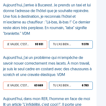
Aujourd'hui, j'arrive à Bucarest. Je prends un taxi et lui
donne l'adresse de l'hôtel que je souhaite rejoindre.
Une fois à destination, je reconnais l'hôtel et
m'exclame au chauffeur : "Là-bas, là-bas !" Ce dernier
reste alors très perplexe. En roumain, "laba" signifie
"branlette." VDM
JE VALIDE, C'EST UNE VDM
93 931
TU L'AS BIEN MÉRITÉ
11 370
Aujourd'hui, j'ai un problème qui m'empêche de
savoir nouer correctement mes lacets. À mon travail,
je suis le seul cadre en costard avec des chaussures à
scratch et une cravate élastique. VDM
JE VALIDE, C'EST UNE VDM
63 669
TU L'AS BIEN MÉRITÉ
6 783
Aujourd'hui, dans mon RER, l'homme en face de moi
lit un article "L'infidélité, c'est cool !". Il porte une