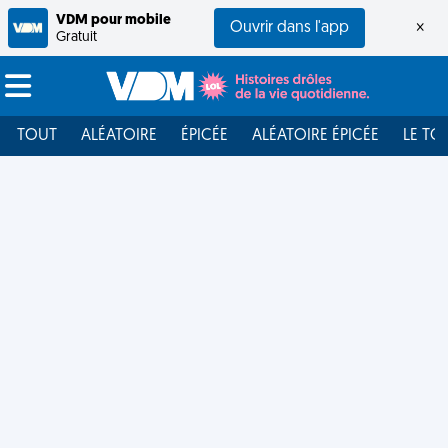
VDM pour mobile
Ouvrir dans l'app
×
Gratuit
TOUT
ALÉATOIRE
ÉPICÉE
ALÉATOIRE ÉPICÉE
LE TO