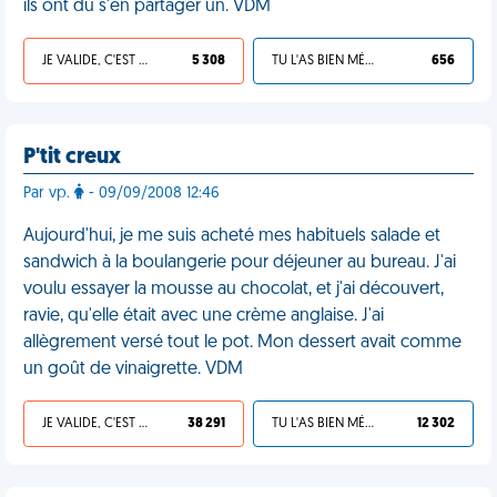
ils ont dû s'en partager un. VDM
JE VALIDE, C'EST UNE VDM
5 308
TU L'AS BIEN MÉRITÉ
656
P'tit creux
Par vp.
- 09/09/2008 12:46
Aujourd'hui, je me suis acheté mes habituels salade et
sandwich à la boulangerie pour déjeuner au bureau. J'ai
voulu essayer la mousse au chocolat, et j'ai découvert,
ravie, qu'elle était avec une crème anglaise. J'ai
allègrement versé tout le pot. Mon dessert avait comme
un goût de vinaigrette. VDM
JE VALIDE, C'EST UNE VDM
38 291
TU L'AS BIEN MÉRITÉ
12 302