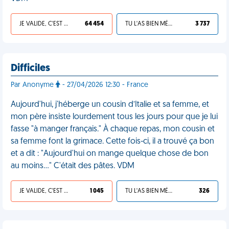
JE VALIDE, C'EST UNE VDM
64 454
TU L'AS BIEN MÉRITÉ
3 737
Difficiles
Par Anonyme
- 27/04/2026 12:30 - France
Aujourd'hui, j'héberge un cousin d’Italie et sa femme, et
mon père insiste lourdement tous les jours pour que je lui
fasse "à manger français." À chaque repas, mon cousin et
sa femme font la grimace. Cette fois-ci, il a trouvé ça bon
et a dit : "Aujourd'hui on mange quelque chose de bon
au moins…" C'était des pâtes. VDM
JE VALIDE, C'EST UNE VDM
1 045
TU L'AS BIEN MÉRITÉ
326