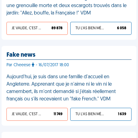
une grenouille morte et deux escargots trouvés dans le
jardin: "Allez, bouffe, la Française !" VDM
JE VALIDE, C'EST UNE VDM
89 878
TU L'AS BIEN MÉRITÉ
6 058
Fake news
Par Cheeese
- 16/07/2017 18:00
Aujourd'hui, je suis dans une famille d'accueil en
Angleterre. Apprenant que je n'aime ni le vin ni le
camembert, ils m'ont demandé si j'étais réellement
français ou s'ils recevaient un "fake French." VDM
JE VALIDE, C'EST UNE VDM
11 749
TU L'AS BIEN MÉRITÉ
1 639