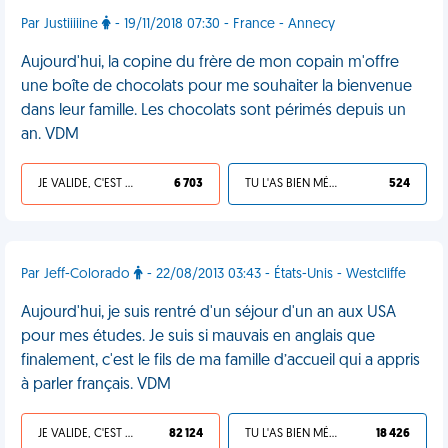
Par Justiiiiine
- 19/11/2018 07:30 - France - Annecy
Aujourd'hui, la copine du frère de mon copain m'offre
une boîte de chocolats pour me souhaiter la bienvenue
dans leur famille. Les chocolats sont périmés depuis un
an. VDM
JE VALIDE, C'EST UNE VDM
6 703
TU L'AS BIEN MÉRITÉ
524
Par Jeff-Colorado
- 22/08/2013 03:43 - États-Unis - Westcliffe
Aujourd'hui, je suis rentré d'un séjour d'un an aux USA
pour mes études. Je suis si mauvais en anglais que
finalement, c'est le fils de ma famille d’accueil qui a appris
à parler français. VDM
JE VALIDE, C'EST UNE VDM
82 124
TU L'AS BIEN MÉRITÉ
18 426