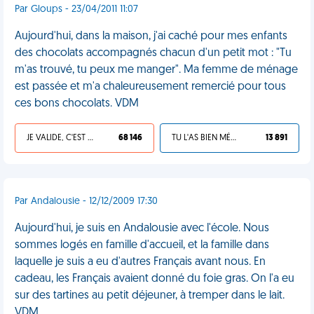
Par Gloups - 23/04/2011 11:07
Aujourd'hui, dans la maison, j'ai caché pour mes enfants
des chocolats accompagnés chacun d'un petit mot : "Tu
m'as trouvé, tu peux me manger". Ma femme de ménage
est passée et m'a chaleureusement remercié pour tous
ces bons chocolats. VDM
JE VALIDE, C'EST UNE VDM
68 146
TU L'AS BIEN MÉRITÉ
13 891
Par Andalousie - 12/12/2009 17:30
Aujourd'hui, je suis en Andalousie avec l'école. Nous
sommes logés en famille d'accueil, et la famille dans
laquelle je suis a eu d'autres Français avant nous. En
cadeau, les Français avaient donné du foie gras. On l'a eu
sur des tartines au petit déjeuner, à tremper dans le lait.
VDM