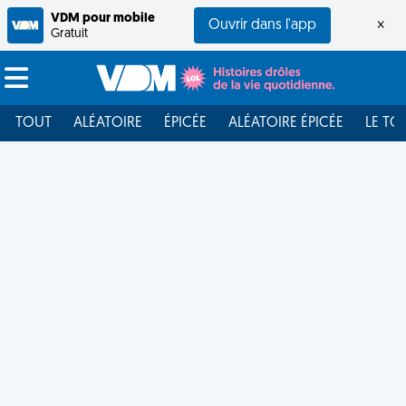
VDM pour mobile
Ouvrir dans l'app
×
Gratuit
TOUT
ALÉATOIRE
ÉPICÉE
ALÉATOIRE ÉPICÉE
LE TO