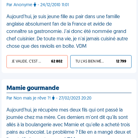
Par Anonyme
- 24/12/2010 11:01
Aujourd'hui, je suis jeune fille au pair dans une famille
anglaise absolument fan de la France et avide de
connaître sa gastronomie. J'ai donc été nommée grand
chef cuisinier. De toute ma vie, je n'ai jamais cuisiné autre
chose que des raviolis en boîte. VDM
JE VALIDE, C'EST UNE VDM
62 802
TU L'AS BIEN MÉRITÉ
12 799
Mamie gourmande
Par Non mais je rêve ?!
- 27/02/2023 20:20
Aujourd'hui, je récupère mes deux fils qui ont passé la
journée chez ma mère. Ces derniers m'ont dit qu'ils sont
allés à la boulangerie avec Mamie et qu'elle a acheté trois
pains au chocolat. Le problème ? Elle en a mangé deux et