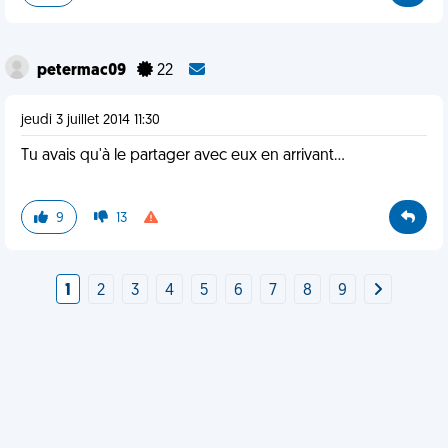
petermac09
22
jeudi 3 juillet 2014 11:30
Tu avais qu'à le partager avec eux en arrivant...
9
13
1
2
3
4
5
6
7
8
9