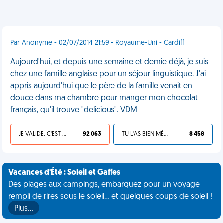
Par Anonyme - 02/07/2014 21:59 - Royaume-Uni - Cardiff
Aujourd'hui, et depuis une semaine et demie déjà, je suis
chez une famille anglaise pour un séjour linguistique. J'ai
appris aujourd'hui que le père de la famille venait en
douce dans ma chambre pour manger mon chocolat
français, qu'il trouve "delicious". VDM
JE VALIDE, C'EST UNE VDM
92 063
TU L'AS BIEN MÉRITÉ
8 458
Vacances d'Été : Soleil et Gaffes
Des plages aux campings, embarquez pour un voyage
rempli de rires sous le soleil... et quelques coups de soleil !
Plus…