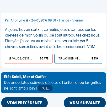
Par Anonyme
- 24/01/2016 09:38 - France - Vienne
Aujourd'hui, en sortant ce matin, je suis tombée sur les
chèvres de mon voisin qui se sont introduites chez nous.
Effrayée, j'ai couru au moins 1 km, poursuivie par 5
chèvres surexcitées avant qu'elles abandonnent. VDM
JE VALIDE, C'EST UNE VDM
50 473
TU L'AS BIEN MÉRITÉ
5 519
Été : Soleil, Mer et Gaffes
Des anecdotes estivales où le soleil brille... et où les gaffes
ne sont jamais loin !
Plus…
VDM PRÉCÉDENTE
VDM SUIVANTE