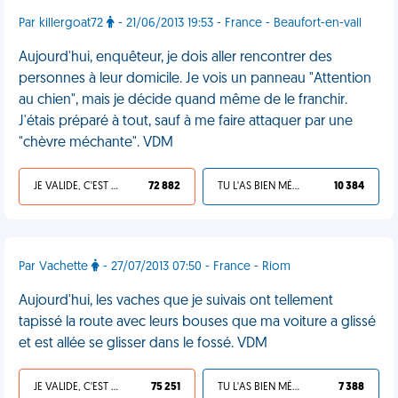
Par killergoat72
- 21/06/2013 19:53 - France - Beaufort-en-vall
Aujourd'hui, enquêteur, je dois aller rencontrer des
personnes à leur domicile. Je vois un panneau "Attention
au chien", mais je décide quand même de le franchir.
J'étais préparé à tout, sauf à me faire attaquer par une
"chèvre méchante". VDM
JE VALIDE, C'EST UNE VDM
72 882
TU L'AS BIEN MÉRITÉ
10 384
Par Vachette
- 27/07/2013 07:50 - France - Riom
Aujourd'hui, les vaches que je suivais ont tellement
tapissé la route avec leurs bouses que ma voiture a glissé
et est allée se glisser dans le fossé. VDM
JE VALIDE, C'EST UNE VDM
75 251
TU L'AS BIEN MÉRITÉ
7 388