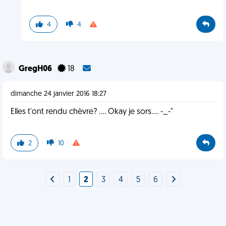
4
4
GregH06
18
dimanche 24 janvier 2016 18:27
Elles t'ont rendu chèvre? .... Okay je sors.... -_-"
2
10
1
2
3
4
5
6