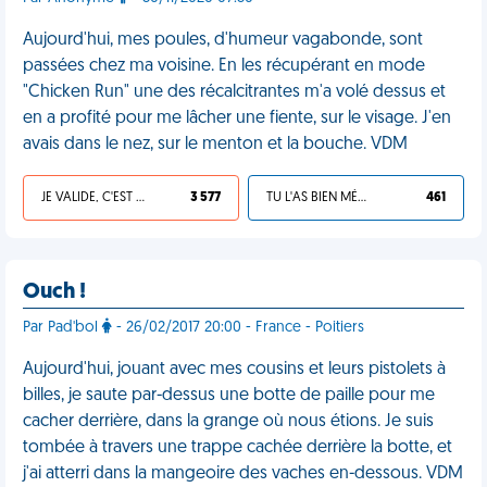
Aujourd'hui, mes poules, d'humeur vagabonde, sont
passées chez ma voisine. En les récupérant en mode
"Chicken Run" une des récalcitrantes m'a volé dessus et
en a profité pour me lâcher une fiente, sur le visage. J'en
avais dans le nez, sur le menton et la bouche. VDM
JE VALIDE, C'EST UNE VDM
3 577
TU L'AS BIEN MÉRITÉ
461
Ouch !
Par Pad'bol
- 26/02/2017 20:00 - France - Poitiers
Aujourd'hui, jouant avec mes cousins et leurs pistolets à
billes, je saute par-dessus une botte de paille pour me
cacher derrière, dans la grange où nous étions. Je suis
tombée à travers une trappe cachée derrière la botte, et
j'ai atterri dans la mangeoire des vaches en-dessous. VDM