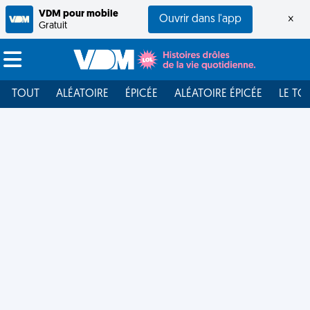
VDM pour mobile
Ouvrir dans l'app
×
Gratuit
TOUT
ALÉATOIRE
ÉPICÉE
ALÉATOIRE ÉPICÉE
LE TO