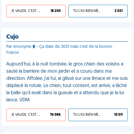
JE VALIDE, C'EST UNE VDM
18 200
TU L'AS BIEN MÉRITÉ
2 021
Cujo
Par Anonyme
- Ça date de 2013 mais c'est de la bonne -
France
Aujourd'hui, à la nuit tombée, le gros chien des voisins a
sauté la barrière de mon jardin et a couru dans ma
direction. Affolée, j'ai fui, ai glissé sur une limace et me suis
déplacé la rotule. Le chien, tout content, est arrivé, a lâché
la balle qu'il avait dans la gueule et a attendu que je la lui
lance. VDM
JE VALIDE, C'EST UNE VDM
76 086
TU L'AS BIEN MÉRITÉ
10 511