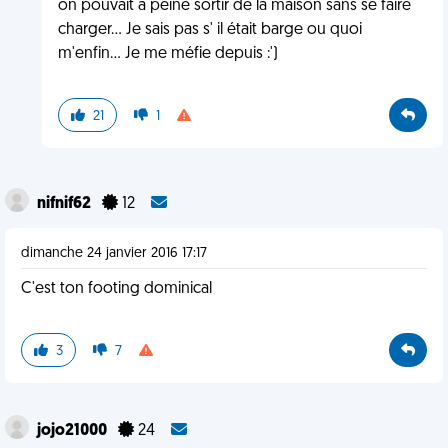
on pouvait à peine sortir de la maison sans se faire
charger... Je sais pas s' il était barge ou quoi
m'enfin... Je me méfie depuis :')
21
1
nifnif62
12
dimanche 24 janvier 2016 17:17
C'est ton footing dominical
3
7
jojo21000
24