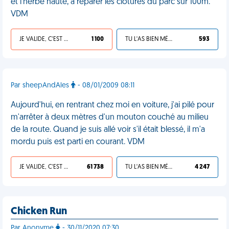
et l’herbe haute, à réparer les clôtures du parc sur 100m.
VDM
JE VALIDE, C'EST UNE VDM
1 100
TU L'AS BIEN MÉRITÉ
593
Par sheepAndAles
- 08/01/2009 08:11
Aujourd'hui, en rentrant chez moi en voiture, j'ai pilé pour
m'arrêter à deux mètres d'un mouton couché au milieu
de la route. Quand je suis allé voir s'il était blessé, il m'a
mordu puis est parti en courant. VDM
JE VALIDE, C'EST UNE VDM
61 738
TU L'AS BIEN MÉRITÉ
4 247
Chicken Run
Par Anonyme
- 30/11/2020 07:30