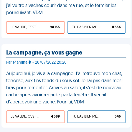
j'ai vu trois vaches courir dans ma rue, et le fermier les
poursuivant. VDM
JE VALIDE, C'EST UNE VDM
94 135
TU L'AS BIEN MÉRITÉ
11 536
La campagne, ça vous gagne
Par Mamina
- 28/07/2022 20:20
Aujourd'hui, je vis à la campagne. J'ai retrouvé mon chat,
terrorisé, aux fins fonds du sous sol. Je l'ai pris dans mes
bras pour remonter. Arrivés au salon, il s'est de nouveau
caché après avoir regardé par la fenêtre. Il venait
d'apercevoir une vache. Pour lui, VDM
JE VALIDE, C'EST UNE VDM
4 589
TU L'AS BIEN MÉRITÉ
546