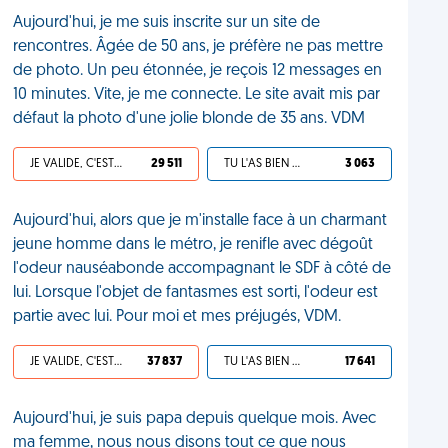
Aujourd'hui, je me suis inscrite sur un site de
rencontres. Âgée de 50 ans, je préfère ne pas mettre
de photo. Un peu étonnée, je reçois 12 messages en
10 minutes. Vite, je me connecte. Le site avait mis par
défaut la photo d'une jolie blonde de 35 ans. VDM
JE VALIDE, C'EST UNE VDM
29 511
TU L'AS BIEN MÉRITÉ
3 063
Aujourd'hui, alors que je m'installe face à un charmant
jeune homme dans le métro, je renifle avec dégoût
l'odeur nauséabonde accompagnant le SDF à côté de
lui. Lorsque l'objet de fantasmes est sorti, l'odeur est
partie avec lui. Pour moi et mes préjugés, VDM.
JE VALIDE, C'EST UNE VDM
37 837
TU L'AS BIEN MÉRITÉ
17 641
Aujourd'hui, je suis papa depuis quelque mois. Avec
ma femme, nous nous disons tout ce que nous