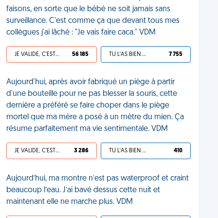
faisons, en sorte que le bébé ne soit jamais sans
surveillance. C'est comme ça que devant tous mes
collègues j'ai lâché : "Je vais faire caca." VDM
JE VALIDE, C'EST UNE VDM
56 185
TU L'AS BIEN MÉRITÉ
7 755
Aujourd'hui, après avoir fabriqué un piège à partir
d'une bouteille pour ne pas blesser la souris, cette
dernière a préféré se faire choper dans le piège
mortel que ma mère a posé à un mètre du mien. Ça
résume parfaitement ma vie sentimentale. VDM
JE VALIDE, C'EST UNE VDM
3 286
TU L'AS BIEN MÉRITÉ
410
Aujourd’hui, ma montre n’est pas waterproof et craint
beaucoup l’eau. J’ai bavé dessus cette nuit et
maintenant elle ne marche plus. VDM