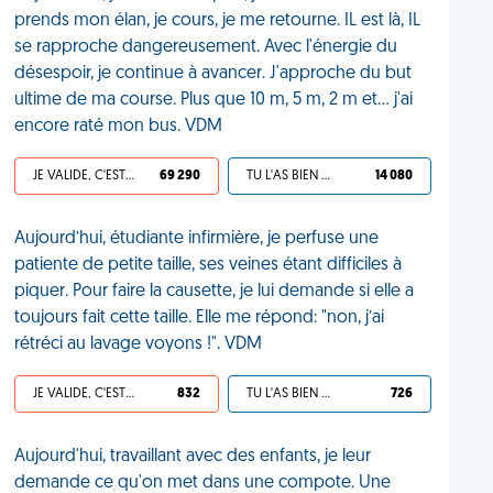
prends mon élan, je cours, je me retourne. IL est là, IL
se rapproche dangereusement. Avec l'énergie du
désespoir, je continue à avancer. J'approche du but
ultime de ma course. Plus que 10 m, 5 m, 2 m et... j'ai
encore raté mon bus. VDM
JE VALIDE, C'EST UNE VDM
69 290
TU L'AS BIEN MÉRITÉ
14 080
Aujourd’hui, étudiante infirmière, je perfuse une
patiente de petite taille, ses veines étant difficiles à
piquer. Pour faire la causette, je lui demande si elle a
toujours fait cette taille. Elle me répond: "non, j’ai
rétréci au lavage voyons !". VDM
JE VALIDE, C'EST UNE VDM
832
TU L'AS BIEN MÉRITÉ
726
Aujourd'hui, travaillant avec des enfants, je leur
demande ce qu'on met dans une compote. Une