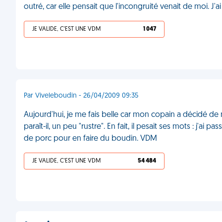
outré, car elle pensait que l'incongruité venait de moi. J'
JE VALIDE, C'EST UNE VDM
1 047
Par Viveleboudin - 26/04/2009 09:35
Aujourd'hui, je me fais belle car mon copain a décidé de 
paraît-il, un peu "rustre". En fait, il pesait ses mots : j'a
de porc pour en faire du boudin. VDM
JE VALIDE, C'EST UNE VDM
54 484