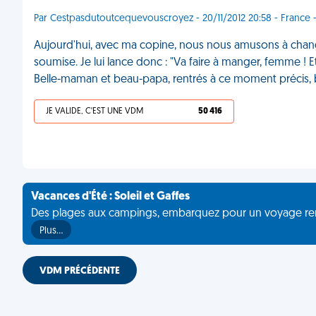
Par Cestpasdutoutcequevouscroyez - 20/11/2012 20:58 - France -
Aujourd'hui, avec ma copine, nous nous amusons à change
soumise. Je lui lance donc : "Va faire à manger, femme ! E
Belle-maman et beau-papa, rentrés à ce moment précis
JE VALIDE, C'EST UNE VDM
50 416
Vacances d'Été : Soleil et Gaffes
Des plages aux campings, embarquez pour un voyage rempli 
Plus…
VDM PRÉCÉDENTE