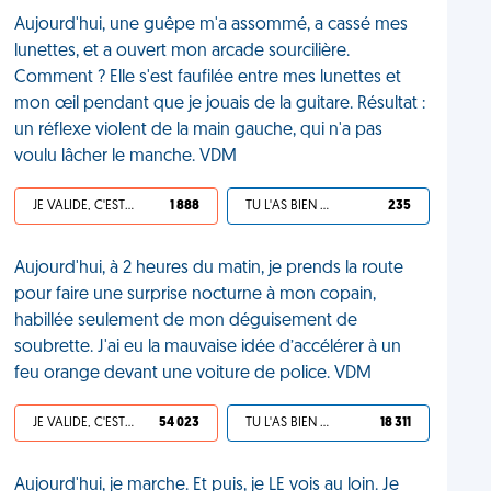
Aujourd'hui, une guêpe m'a assommé, a cassé mes
lunettes, et a ouvert mon arcade sourcilière.
Comment ? Elle s'est faufilée entre mes lunettes et
mon œil pendant que je jouais de la guitare. Résultat :
un réflexe violent de la main gauche, qui n'a pas
voulu lâcher le manche. VDM
JE VALIDE, C'EST UNE VDM
1 888
TU L'AS BIEN MÉRITÉ
235
Aujourd'hui, à 2 heures du matin, je prends la route
pour faire une surprise nocturne à mon copain,
habillée seulement de mon déguisement de
soubrette. J'ai eu la mauvaise idée d’accélérer à un
feu orange devant une voiture de police. VDM
JE VALIDE, C'EST UNE VDM
54 023
TU L'AS BIEN MÉRITÉ
18 311
Aujourd'hui, je marche. Et puis, je LE vois au loin. Je