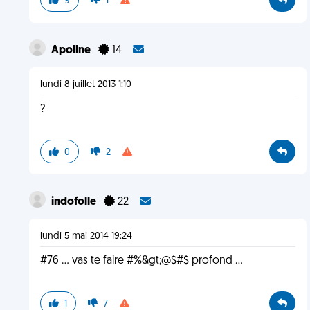
9
1
Apollne
14
lundi 8 juillet 2013 1:10
?
0
2
indofolle
22
lundi 5 mai 2014 19:24
#76 ... vas te faire #%&gt;@$#$ profond ...
1
7