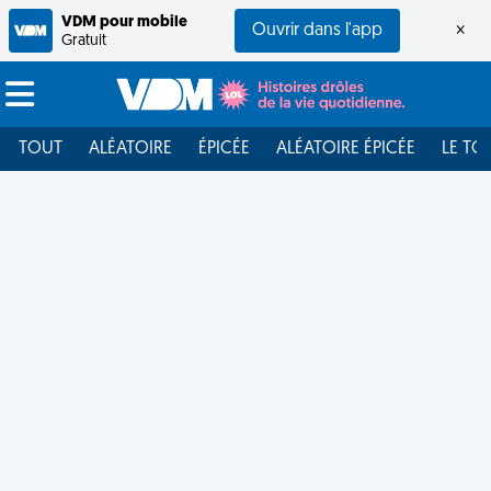
VDM pour mobile
Ouvrir dans l'app
×
Gratuit
TOUT
ALÉATOIRE
ÉPICÉE
ALÉATOIRE ÉPICÉE
LE TO