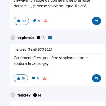
S'il-y-avait un autre garçon levant les bras juste
derrière lui, je pense savoir pourquoi il a crié...
49
9
exphrasis
15
mercredi 3 avril 2013 20:27
Carrément! C est peut être simplement pour
soutenir la cause gay!!!
16
5
felixr47
14