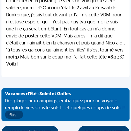
connecter en la postant), je viens de voir qu'elle a été
validée, merci ! :D Oui oui c'était le 2 avril au Kursaal de
Dunkerque, j'étais tout devant :p J'ai mis cette VDM pour
rire, j'ose espérer qu'il n'est pas gay (vu que moi je suis
une fille ça serait embêtant) En tout cas ça m'a donné
envie de poster cette VDM. Mais après il m'a dit que
c'était car il aimait bien la chanson et puis quand Nico a dit
"à tous les garçons qui aiment les filles" il s'est tourné vers
moi :p Mais bon sur le coup moi j'ai fait cette tête =&gt; :O
Voilà !
Vacances d'Été : Soleil et Gaffes
Des plages aux campings, embarquez pour un voyage
rempli de rires sous le soleil... et quelques coups de soleil !
Plus…