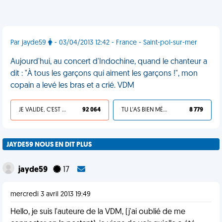
Par jayde59
- 03/04/2013 12:42 - France - Saint-pol-sur-mer
Aujourd'hui, au concert d'Indochine, quand le chanteur a
dit : "À tous les garçons qui aiment les garçons !", mon
copain a levé les bras et a crié. VDM
JE VALIDE, C'EST UNE VDM
92 064
TU L'AS BIEN MÉRITÉ
8 779
JAYDE59 NOUS EN DIT PLUS
jayde59
17
mercredi 3 avril 2013 19:49
Hello, je suis l'auteure de la VDM, (j'ai oublié de me