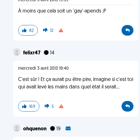
mercredi 3 avril 2013 19:39
À moins que cela soit un 'gay'-apends ;P
82
12
felixr47
14
mercredi 3 avril 2013 19:40
C'est sûr ! Et ça aurait pu être pire, imagine si c'est toi
qui avait levé les mains dans quel état il serait...
169
5
ohquenon
19