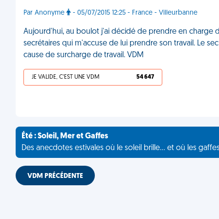
Par Anonyme
- 05/07/2015 12:25 - France - Villeurbanne
Aujourd'hui, au boulot j'ai décidé de prendre en charge de 
secrétaires qui m'accuse de lui prendre son travail. Le s
cause de surcharge de travail. VDM
JE VALIDE, C'EST UNE VDM
54 647
Été : Soleil, Mer et Gaffes
Des anecdotes estivales où le soleil brille... et où les gaffe
VDM PRÉCÉDENTE