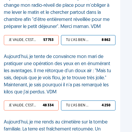
change mon radio-réveil de place pour m'obliger à
me lever le matin et le chercher partout dans la
chambre afin "d'être entièrement réveillée pour me
préparer le petit déjeuner". Merci maman. VDM
JE VALIDE, C'EST UNE VDM
57 753
TU L'AS BIEN MÉRITÉ
8 862
Aujourd'hui, je tente de convaincre mon mari de
pratiquer une opération des yeux en en énumérant
les avantages. Il me rétorque d'un doux air : "Mais tu
sais, depuis que je vois flou, je te trouve très jolie."
Maintenant, je sais pourquoi il n'a pas remarqué les
kilos que j'ai perdus. VDM
JE VALIDE, C'EST UNE VDM
48 334
TU L'AS BIEN MÉRITÉ
4 250
Aujourd'hui, je me rends au cimetière sur la tombe
familiale. La terre est fraîchement retournée. Un