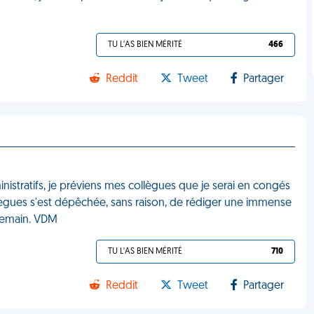
TU L'AS BIEN MÉRITÉ
466
Reddit
Tweet
Partager
inistratifs, je préviens mes collègues que je serai en congés
lègues s'est dépêchée, sans raison, de rédiger une immense
 Demain. VDM
TU L'AS BIEN MÉRITÉ
710
Reddit
Tweet
Partager