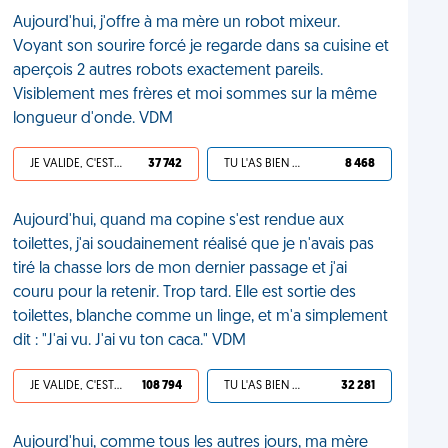
Aujourd'hui, j'offre à ma mère un robot mixeur.
Voyant son sourire forcé je regarde dans sa cuisine et
aperçois 2 autres robots exactement pareils.
Visiblement mes frères et moi sommes sur la même
longueur d'onde. VDM
JE VALIDE, C'EST UNE VDM
37 742
TU L'AS BIEN MÉRITÉ
8 468
Aujourd'hui, quand ma copine s'est rendue aux
toilettes, j'ai soudainement réalisé que je n'avais pas
tiré la chasse lors de mon dernier passage et j'ai
couru pour la retenir. Trop tard. Elle est sortie des
toilettes, blanche comme un linge, et m'a simplement
dit : "J'ai vu. J'ai vu ton caca." VDM
JE VALIDE, C'EST UNE VDM
108 794
TU L'AS BIEN MÉRITÉ
32 281
Aujourd'hui, comme tous les autres jours, ma mère