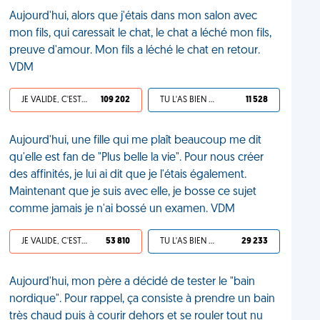
Aujourd'hui, alors que j'étais dans mon salon avec
mon fils, qui caressait le chat, le chat a léché mon fils,
preuve d'amour. Mon fils a léché le chat en retour.
VDM
JE VALIDE, C'EST UNE VDM
109 202
TU L'AS BIEN MÉRITÉ
11 528
Aujourd'hui, une fille qui me plaît beaucoup me dit
qu'elle est fan de "Plus belle la vie". Pour nous créer
des affinités, je lui ai dit que je l'étais également.
Maintenant que je suis avec elle, je bosse ce sujet
comme jamais je n'ai bossé un examen. VDM
JE VALIDE, C'EST UNE VDM
53 810
TU L'AS BIEN MÉRITÉ
29 233
Aujourd'hui, mon père a décidé de tester le "bain
nordique". Pour rappel, ça consiste à prendre un bain
très chaud puis à courir dehors et se rouler tout nu