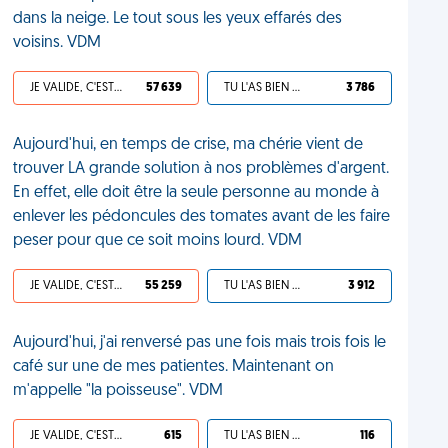
dans la neige. Le tout sous les yeux effarés des
voisins. VDM
JE VALIDE, C'EST UNE VDM
57 639
TU L'AS BIEN MÉRITÉ
3 786
Aujourd'hui, en temps de crise, ma chérie vient de
trouver LA grande solution à nos problèmes d'argent.
En effet, elle doit être la seule personne au monde à
enlever les pédoncules des tomates avant de les faire
peser pour que ce soit moins lourd. VDM
JE VALIDE, C'EST UNE VDM
55 259
TU L'AS BIEN MÉRITÉ
3 912
Aujourd'hui, j'ai renversé pas une fois mais trois fois le
café sur une de mes patientes. Maintenant on
m'appelle "la poisseuse". VDM
JE VALIDE, C'EST UNE VDM
615
TU L'AS BIEN MÉRITÉ
116