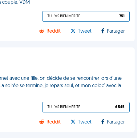
en couple. VDM
TU L'AS BIEN MÉRITÉ
751
Reddit
Tweet
Partager
net avec une fille, on décide de se rencontrer lors d'une
La soirée se termine, je repars seul, et mon coloc' avec la
TU L'AS BIEN MÉRITÉ
6 545
Reddit
Tweet
Partager