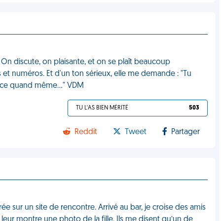
 On discute, on plaisante, et on se plaît beaucoup
et numéros. Et d'un ton sérieux, elle me demande : "Tu
France quand même…" VDM
TU L'AS BIEN MÉRITÉ
503
Reddit
Tweet
Partager
rée sur un site de rencontre. Arrivé au bar, je croise des amis
leur montre une photo de la fille. Ils me disent qu’un de