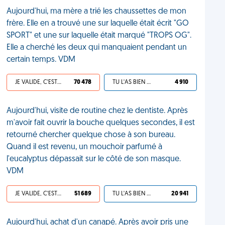
Aujourd'hui, ma mère a trié les chaussettes de mon
frère. Elle en a trouvé une sur laquelle était écrit "GO
SPORT" et une sur laquelle était marqué "TROPS OG".
Elle a cherché les deux qui manquaient pendant un
certain temps. VDM
JE VALIDE, C'EST UNE VDM
70 478
TU L'AS BIEN MÉRITÉ
4 910
Aujourd'hui, visite de routine chez le dentiste. Après
m'avoir fait ouvrir la bouche quelques secondes, il est
retourné chercher quelque chose à son bureau.
Quand il est revenu, un mouchoir parfumé à
l'eucalyptus dépassait sur le côté de son masque.
VDM
JE VALIDE, C'EST UNE VDM
51 689
TU L'AS BIEN MÉRITÉ
20 941
Aujourd'hui, achat d'un canapé. Après avoir pris une