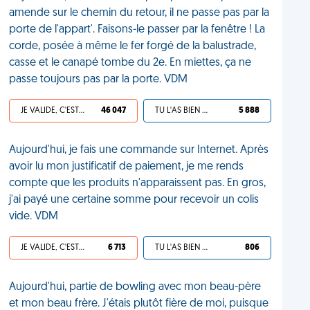
amende sur le chemin du retour, il ne passe pas par la
porte de l'appart'. Faisons-le passer par la fenêtre ! La
corde, posée à même le fer forgé de la balustrade,
casse et le canapé tombe du 2e. En miettes, ça ne
passe toujours pas par la porte. VDM
JE VALIDE, C'EST UNE VDM
46 047
TU L'AS BIEN MÉRITÉ
5 888
Aujourd'hui, je fais une commande sur Internet. Après
avoir lu mon justificatif de paiement, je me rends
compte que les produits n'apparaissent pas. En gros,
j'ai payé une certaine somme pour recevoir un colis
vide. VDM
JE VALIDE, C'EST UNE VDM
6 713
TU L'AS BIEN MÉRITÉ
806
Aujourd'hui, partie de bowling avec mon beau-père
et mon beau frère. J'étais plutôt fière de moi, puisque