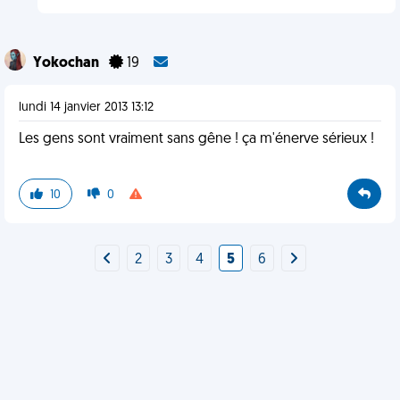
Yokochan
19
lundi 14 janvier 2013 13:12
Les gens sont vraiment sans gêne ! ça m'énerve sérieux !
10
0
2
3
4
5
6