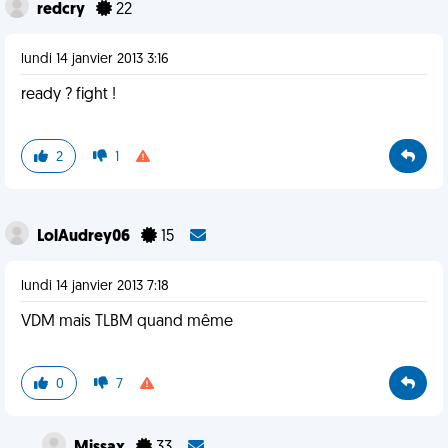
redcry
22
lundi 14 janvier 2013 3:16
ready ? fight !
2
1
LolAudrey06
15
lundi 14 janvier 2013 7:18
VDM mais TLBM quand même
0
7