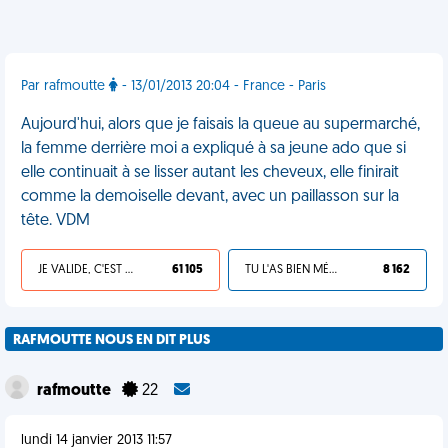
Par rafmoutte
- 13/01/2013 20:04 - France - Paris
Aujourd'hui, alors que je faisais la queue au supermarché,
la femme derrière moi a expliqué à sa jeune ado que si
elle continuait à se lisser autant les cheveux, elle finirait
comme la demoiselle devant, avec un paillasson sur la
tête. VDM
JE VALIDE, C'EST UNE VDM
61 105
TU L'AS BIEN MÉRITÉ
8 162
RAFMOUTTE NOUS EN DIT PLUS
rafmoutte
22
lundi 14 janvier 2013 11:57