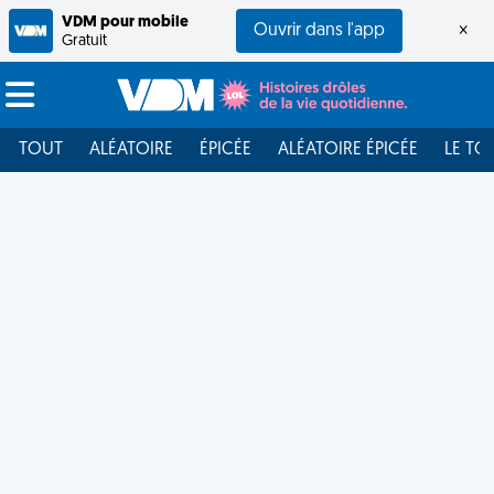
VDM pour mobile
Ouvrir dans l'app
×
Gratuit
TOUT
ALÉATOIRE
ÉPICÉE
ALÉATOIRE ÉPICÉE
LE TO