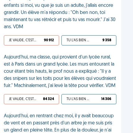
enfants si moi, vu que je suis un adulte, j'allais encore
grandir. Un élève m'a répondu : "Oh ben non, toi
maintenant tu vas rétrécir et puis tu vas mourir." J'ai 30
ans. VDM
JE VALIDE, C'EST UNE VDM
90 912
TU L'AS BIEN MÉRITÉ
9 358
Aujourd'hui, ma classe, qui provient d'un lycée rural,
est à Paris dans un grand lycée. Les murs entourant la
cour étant très hauts, le prof nous a expliqué : "Il y a
des snipers sur les toits pour les élèves qui voudraient
fuir." Machinalement, j'ai levé la tête pour vérifier. VDM
JE VALIDE, C'EST UNE VDM
84 324
TU L'AS BIEN MÉRITÉ
14 306
Aujourd'hui, en rentrant chez moi, il y avait beaucoup
de vent et en passant près d'un arbre je me suis pris
un gland en pleine tête. En plus de la douleur, je n'ai