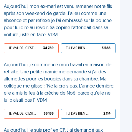
Aujourd'hui, mon ex-mari est venu ramener notre fils
après son weekend de garde. J'ai eu comme une
absence et par réflexe je l'ai embrassé sur la bouche
pour lui dire au revoir. Sa copine l'attendait dans sa
voiture juste en face. VDM
JE VALIDE, C'EST UNE VDM
34 789
TU L'AS BIEN MÉRITÉ
3 588
Aujourd'hui, je commence mon travail en maison de
retraite. Une petite mamie me demande si j'ai des
allumettes pour les bougies dans sa chambre. Ma
collègue me glisse : "Ne la crois pas. L'année dernière,
elle a mis le feu à la crèche de Noël parce qu'elle ne
lui plaisait pas !" VDM
JE VALIDE, C'EST UNE VDM
33 188
TU L'AS BIEN MÉRITÉ
2 114
Aujourd'hui, je suis prof en CP. J'ai demandé aux