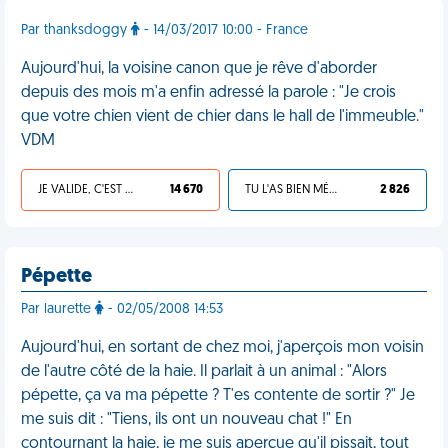
Par thanksdoggy
- 14/03/2017 10:00 - France
Aujourd'hui, la voisine canon que je rêve d'aborder
depuis des mois m'a enfin adressé la parole : "Je crois
que votre chien vient de chier dans le hall de l'immeuble."
VDM
JE VALIDE, C'EST UNE VDM
14 670
TU L'AS BIEN MÉRITÉ
2 826
Pépette
Par laurette
- 02/05/2008 14:53
Aujourd'hui, en sortant de chez moi, j'aperçois mon voisin
de l'autre côté de la haie. Il parlait à un animal : "Alors
pépette, ça va ma pépette ? T'es contente de sortir ?" Je
me suis dit : "Tiens, ils ont un nouveau chat !" En
contournant la haie, je me suis aperçue qu'il pissait, tout