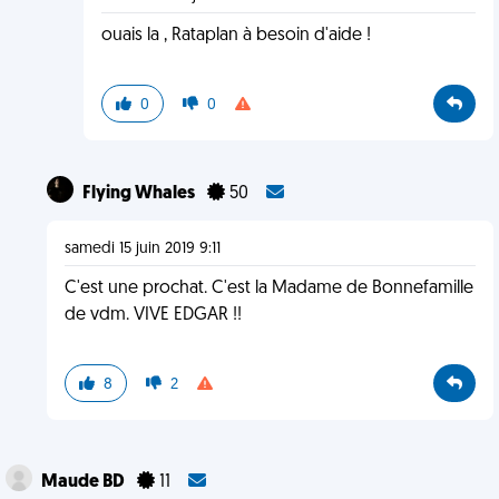
ouais la , Rataplan à besoin d'aide !
0
0
Flying Whales
50
samedi 15 juin 2019 9:11
C'est une prochat. C'est la Madame de Bonnefamille
de vdm. VIVE EDGAR !!
8
2
Maude BD
11