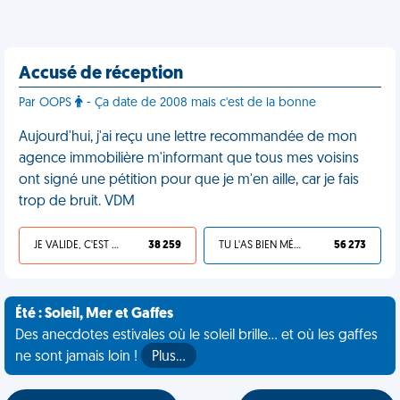
Accusé de réception
Par OOPS
- Ça date de 2008 mais c'est de la bonne
Aujourd'hui, j'ai reçu une lettre recommandée de mon
agence immobilière m'informant que tous mes voisins
ont signé une pétition pour que je m'en aille, car je fais
trop de bruit. VDM
JE VALIDE, C'EST UNE VDM
38 259
TU L'AS BIEN MÉRITÉ
56 273
Été : Soleil, Mer et Gaffes
Des anecdotes estivales où le soleil brille... et où les gaffes
ne sont jamais loin !
Plus…