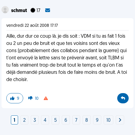
schmut
17
vendredi 22 août 2008 17:17
Aille, dur dur ce coup là. je dis soit : VDM si tu as fait 1 fois
ou 2 un peu de bruit et que tes voisins sont des vieux
cons (probablement des collabos pendant la guerre) qui
t'ont envoyé la lettre sans te prévenir avant, soit TLBM si
tu fais vraiment trop de bruit tout le temps et qu'on t'as
déjà demandé plusieurs fois de faire moins de bruit. A toi
de choisir.
9
10
1
2
3
4
5
6
7
8
9
10