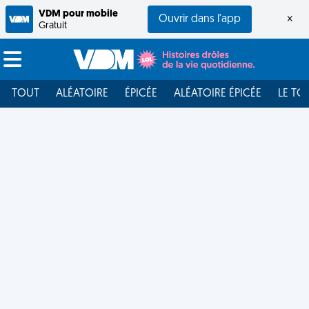
VDM pour mobile
Ouvrir dans l'app
×
Gratuit
TOUT
ALÉATOIRE
ÉPICÉE
ALÉATOIRE ÉPICÉE
LE TO