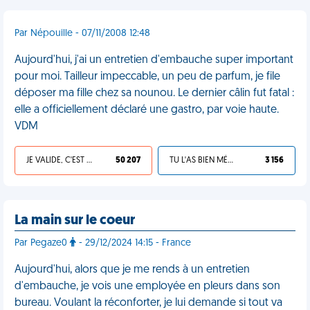
Par Népouille - 07/11/2008 12:48
Aujourd'hui, j'ai un entretien d'embauche super important
pour moi. Tailleur impeccable, un peu de parfum, je file
déposer ma fille chez sa nounou. Le dernier câlin fut fatal :
elle a officiellement déclaré une gastro, par voie haute.
VDM
JE VALIDE, C'EST UNE VDM
50 207
TU L'AS BIEN MÉRITÉ
3 156
La main sur le coeur
Par Pegaze0
- 29/12/2024 14:15 - France
Aujourd'hui, alors que je me rends à un entretien
d'embauche, je vois une employée en pleurs dans son
bureau. Voulant la réconforter, je lui demande si tout va