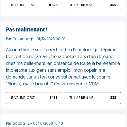
JE VALIDE, C'EST UNE VDM
8 826
TU L'AS BIEN MÉRITÉ
465
Pas maintenant !
Par Colombe
- 01/12/2025 00:20
Aujourd'hui, je suis en recherche d'emploi et je déprime
très fort de ne jamais être rappelée. Lors d'un déjeuner
chez ma belle-mère, en présence de toute la belle-famille
intolérante aux gens sans emploi, mon copain me
demande sur un ton conversationnel, avec le sourire :
"Alors, ça va le boulot ?" On vit ensemble. VDM
JE VALIDE, C'EST UNE VDM
1 433
TU L'AS BIEN MÉRITÉ
333
Par boudi2112 - 03/10/2008 16:40