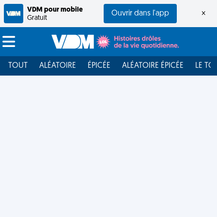
VDM pour mobile
Ouvrir dans l'app
×
Gratuit
TOUT
ALÉATOIRE
ÉPICÉE
ALÉATOIRE ÉPICÉE
LE TO