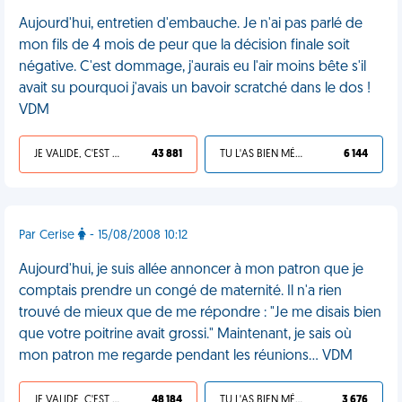
Aujourd'hui, entretien d'embauche. Je n'ai pas parlé de
mon fils de 4 mois de peur que la décision finale soit
négative. C'est dommage, j'aurais eu l'air moins bête s'il
avait su pourquoi j'avais un bavoir scratché dans le dos !
VDM
JE VALIDE, C'EST UNE VDM
43 881
TU L'AS BIEN MÉRITÉ
6 144
Par Cerise
- 15/08/2008 10:12
Aujourd'hui, je suis allée annoncer à mon patron que je
comptais prendre un congé de maternité. Il n'a rien
trouvé de mieux que de me répondre : "Je me disais bien
que votre poitrine avait grossi." Maintenant, je sais où
mon patron me regarde pendant les réunions... VDM
JE VALIDE, C'EST UNE VDM
48 184
TU L'AS BIEN MÉRITÉ
3 676