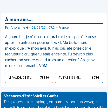
À mon avis…
Par Anonyme
- 03/06/2011 07:21 - France
Aujourd'hui, je n'ai pas le moral car je n'ai pas été prise
après un entretien pour un travail. Ma belle-mère
m'explique : "À mon avis, tu n'as pas été prise car le
recruteur a cru que tu étais enceinte. Tu devrais plus
cacher ton ventre quand tu as un entretien." Ah, ça va
mieux maintenant... VDM
JE VALIDE, C'EST UNE VDM
79 590
TU L'AS BIEN MÉRITÉ
6 734
Vacances d'Été : Soleil et Gaffes
Des plages aux campings, embarquez pour un voyage