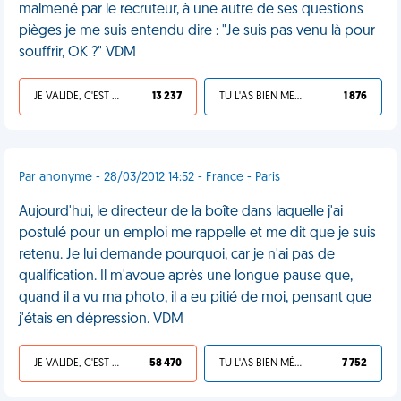
malmené par le recruteur, à une autre de ses questions
pièges je me suis entendu dire : "Je suis pas venu là pour
souffrir, OK ?" VDM
JE VALIDE, C'EST UNE VDM
13 237
TU L'AS BIEN MÉRITÉ
1 876
Par anonyme - 28/03/2012 14:52 - France - Paris
Aujourd'hui, le directeur de la boîte dans laquelle j'ai
postulé pour un emploi me rappelle et me dit que je suis
retenu. Je lui demande pourquoi, car je n'ai pas de
qualification. Il m'avoue après une longue pause que,
quand il a vu ma photo, il a eu pitié de moi, pensant que
j'étais en dépression. VDM
JE VALIDE, C'EST UNE VDM
58 470
TU L'AS BIEN MÉRITÉ
7 752