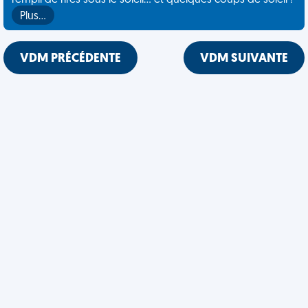
rempli de rires sous le soleil... et quelques coups de soleil !
Plus…
VDM PRÉCÉDENTE
VDM SUIVANTE