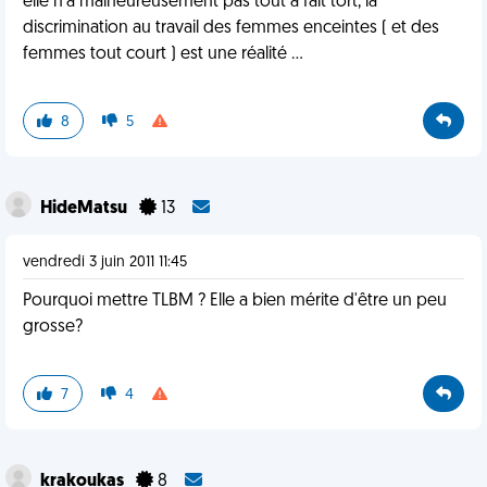
elle n'a malheureusement pas tout a fait tort, la
discrimination au travail des femmes enceintes ( et des
femmes tout court ) est une réalité ...
8
5
HideMatsu
13
vendredi 3 juin 2011 11:45
Pourquoi mettre TLBM ? Elle a bien mérite d'être un peu
grosse?
7
4
krakoukas
8