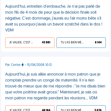
Aujourd'hui, entretien d'embauche. Je n'ai pas parlé de
mon fils de 4 mois de peur que la décision finale soit
négative. C'est dommage, j'aurais eu l'air moins bête s'il
avait su pourquoi j'avais un bavoir scratché dans le dos !
VDM
JE VALIDE, C'EST UNE VDM
43 881
TU L'AS BIEN MÉRITÉ
6 144
Par Cerise
- 15/08/2008 10:12
Aujourd'hui, je suis allée annoncer à mon patron que je
comptais prendre un congé de maternité. Il n'a rien
trouvé de mieux que de me répondre : "Je me disais bien
que votre poitrine avait grossi." Maintenant, je sais où
mon patron me regarde pendant les réunions... VDM
JE VALIDE, C'EST UNE VDM
48 184
TU L'AS BIEN MÉRITÉ
3 676