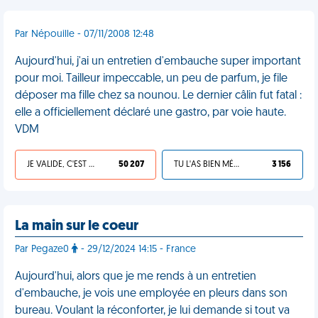
Par Népouille - 07/11/2008 12:48
Aujourd'hui, j'ai un entretien d'embauche super important
pour moi. Tailleur impeccable, un peu de parfum, je file
déposer ma fille chez sa nounou. Le dernier câlin fut fatal :
elle a officiellement déclaré une gastro, par voie haute.
VDM
JE VALIDE, C'EST UNE VDM
50 207
TU L'AS BIEN MÉRITÉ
3 156
La main sur le coeur
Par Pegaze0
- 29/12/2024 14:15 - France
Aujourd'hui, alors que je me rends à un entretien
d'embauche, je vois une employée en pleurs dans son
bureau. Voulant la réconforter, je lui demande si tout va