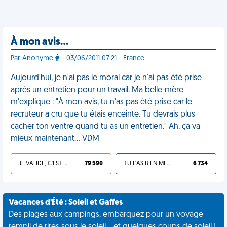
À mon avis…
Par Anonyme
- 03/06/2011 07:21 - France
Aujourd'hui, je n'ai pas le moral car je n'ai pas été prise
après un entretien pour un travail. Ma belle-mère
m'explique : "À mon avis, tu n'as pas été prise car le
recruteur a cru que tu étais enceinte. Tu devrais plus
cacher ton ventre quand tu as un entretien." Ah, ça va
mieux maintenant... VDM
JE VALIDE, C'EST UNE VDM
79 590
TU L'AS BIEN MÉRITÉ
6 734
Vacances d'Été : Soleil et Gaffes
Des plages aux campings, embarquez pour un voyage