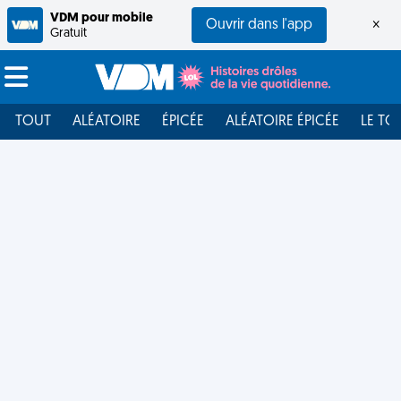
VDM pour mobile
Ouvrir dans l'app
×
Gratuit
TOUT
ALÉATOIRE
ÉPICÉE
ALÉATOIRE ÉPICÉE
LE TO