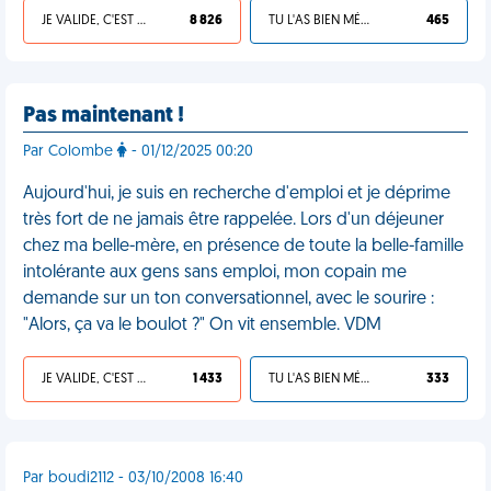
JE VALIDE, C'EST UNE VDM
8 826
TU L'AS BIEN MÉRITÉ
465
Pas maintenant !
Par Colombe
- 01/12/2025 00:20
Aujourd'hui, je suis en recherche d'emploi et je déprime
très fort de ne jamais être rappelée. Lors d'un déjeuner
chez ma belle-mère, en présence de toute la belle-famille
intolérante aux gens sans emploi, mon copain me
demande sur un ton conversationnel, avec le sourire :
"Alors, ça va le boulot ?" On vit ensemble. VDM
JE VALIDE, C'EST UNE VDM
1 433
TU L'AS BIEN MÉRITÉ
333
Par boudi2112 - 03/10/2008 16:40