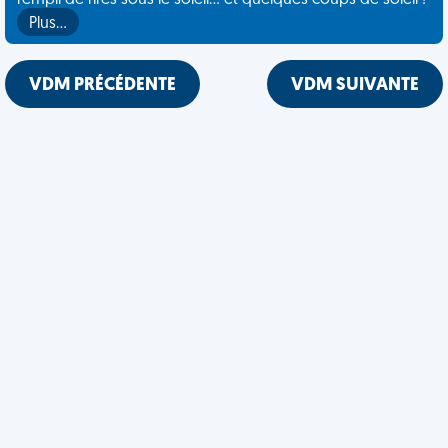
rempli de rires sous le soleil... et quelques coups de soleil !
Plus…
VDM PRÉCÉDENTE
VDM SUIVANTE