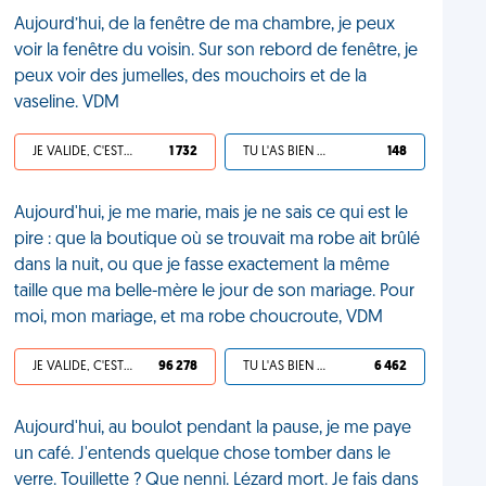
Aujourd’hui, de la fenêtre de ma chambre, je peux
voir la fenêtre du voisin. Sur son rebord de fenêtre, je
peux voir des jumelles, des mouchoirs et de la
vaseline. VDM
JE VALIDE, C'EST UNE VDM
1 732
TU L'AS BIEN MÉRITÉ
148
Aujourd'hui, je me marie, mais je ne sais ce qui est le
pire : que la boutique où se trouvait ma robe ait brûlé
dans la nuit, ou que je fasse exactement la même
taille que ma belle-mère le jour de son mariage. Pour
moi, mon mariage, et ma robe choucroute, VDM
JE VALIDE, C'EST UNE VDM
96 278
TU L'AS BIEN MÉRITÉ
6 462
Aujourd'hui, au boulot pendant la pause, je me paye
un café. J'entends quelque chose tomber dans le
verre. Touillette ? Que nenni. Lézard mort. Je fais dans