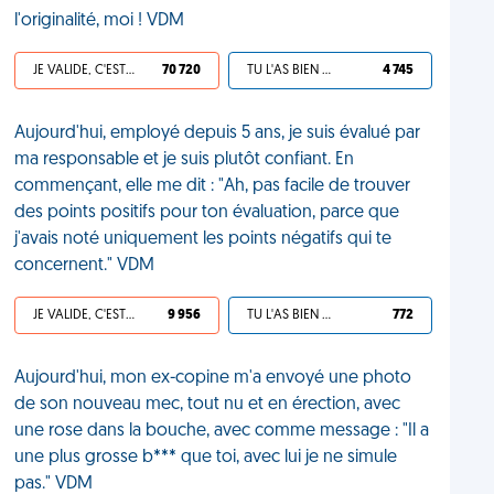
l'originalité, moi ! VDM
JE VALIDE, C'EST UNE VDM
70 720
TU L'AS BIEN MÉRITÉ
4 745
Aujourd'hui, employé depuis 5 ans, je suis évalué par
ma responsable et je suis plutôt confiant. En
commençant, elle me dit : "Ah, pas facile de trouver
des points positifs pour ton évaluation, parce que
j'avais noté uniquement les points négatifs qui te
concernent." VDM
JE VALIDE, C'EST UNE VDM
9 956
TU L'AS BIEN MÉRITÉ
772
Aujourd'hui, mon ex-copine m'a envoyé une photo
de son nouveau mec, tout nu et en érection, avec
une rose dans la bouche, avec comme message : "Il a
une plus grosse b*** que toi, avec lui je ne simule
pas." VDM