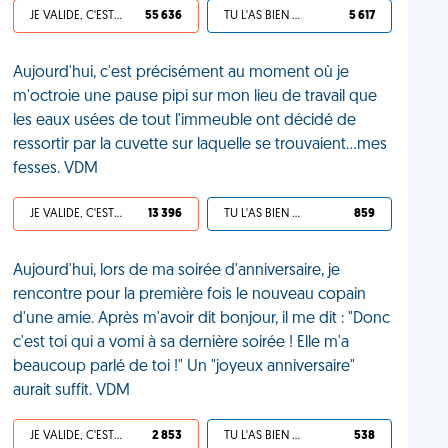
JE VALIDE, C'EST UNE VDM
55 636
TU L'AS BIEN MÉRITÉ
5 617
Aujourd'hui, c'est précisément au moment où je
m'octroie une pause pipi sur mon lieu de travail que
les eaux usées de tout l'immeuble ont décidé de
ressortir par la cuvette sur laquelle se trouvaient...mes
fesses. VDM
JE VALIDE, C'EST UNE VDM
13 396
TU L'AS BIEN MÉRITÉ
859
Aujourd'hui, lors de ma soirée d'anniversaire, je
rencontre pour la première fois le nouveau copain
d'une amie. Après m'avoir dit bonjour, il me dit : "Donc
c'est toi qui a vomi à sa dernière soirée ! Elle m'a
beaucoup parlé de toi !" Un "joyeux anniversaire"
aurait suffit. VDM
JE VALIDE, C'EST UNE VDM
2 853
TU L'AS BIEN MÉRITÉ
538