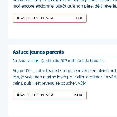
Aujourd'hui, je suis réveillée à 9h par un jet de couche d'u
moi, encore endormie, plutôt qu'à son père, déjà réveil
JE VALIDE, C'EST UNE VDM
1 231
Astuce jeunes parents
Par Anonyme
- Ça date de 2017 mais c'est de la bonne
Aujourd'hui, notre fils de 18 mois se réveille en pleine nu
fois, je vois mon mari se lever pour aller le calmer. En véri
bains, puis il est revenu se coucher. VDM
JE VALIDE, C'EST UNE VDM
23 117