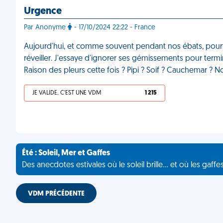
Urgence
Par Anonyme
- 17/10/2024 22:22 - France
Aujourd'hui, et comme souvent pendant nos ébats, pourtan
réveiller. J'essaye d'ignorer ses gémissements pour termine
Raison des pleurs cette fois ? Pipi ? Soif ? Cauchemar ? No
JE VALIDE, C'EST UNE VDM
1 215
Été : Soleil, Mer et Gaffes
Des anecdotes estivales où le soleil brille... et où les gaffe
VDM PRÉCÉDENTE