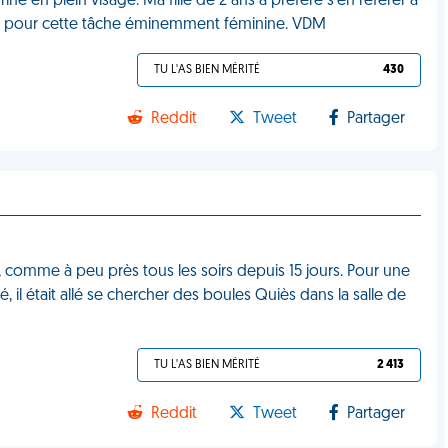
rine en plein visage. Ma fille de 2 ans a préféré s'en référer à
lé, pour cette tâche éminemment féminine. VDM
TU L'AS BIEN MÉRITÉ
430
Reddit
Tweet
Partager
it, comme à peu près tous les soirs depuis 15 jours. Pour une
té, il était allé se chercher des boules Quiès dans la salle de
TU L'AS BIEN MÉRITÉ
2 413
Reddit
Tweet
Partager