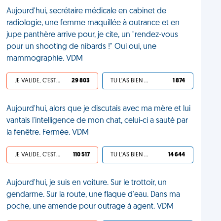
Aujourd'hui, secrétaire médicale en cabinet de
radiologie, une femme maquillée à outrance et en
jupe panthère arrive pour, je cite, un "rendez-vous
pour un shooting de nibards !" Oui oui, une
mammographie. VDM
JE VALIDE, C'EST UNE VDM
29 803
TU L'AS BIEN MÉRITÉ
1 874
Aujourd'hui, alors que je discutais avec ma mère et lui
vantais l'intelligence de mon chat, celui-ci a sauté par
la fenêtre. Fermée. VDM
JE VALIDE, C'EST UNE VDM
110 517
TU L'AS BIEN MÉRITÉ
14 644
Aujourd'hui, je suis en voiture. Sur le trottoir, un
gendarme. Sur la route, une flaque d'eau. Dans ma
poche, une amende pour outrage à agent. VDM