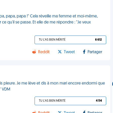
 "Papa, papa, papa !" Cela réveille ma femme et moi-même,
r ce qu'il se passe. Et elle de me répondre : "Je veux
TU L'AS BIEN MÉRITÉ
6 612
Reddit
Tweet
Partager
ois pleure. Je me lève et dis à mon mari encore endormi que
." VDM
TU L'AS BIEN MÉRITÉ
4 114