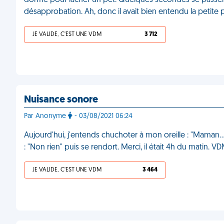
dorme pour lâcher un pet. Quelques secondes se passen
désapprobation. Ah, donc il avait bien entendu la petite 
JE VALIDE, C'EST UNE VDM
3 712
Nuisance sonore
Par Anonyme
- 03/08/2021 06:24
Aujourd'hui, j'entends chuchoter à mon oreille : "Maman… 
: "Non rien" puis se rendort. Merci, il était 4h du matin. V
JE VALIDE, C'EST UNE VDM
3 464