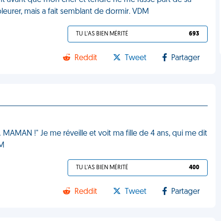
t avant que mon cher et tendre ne me fasse part de sa
pleurer, mais a fait semblant de dormir. VDM
TU L'AS BIEN MÉRITÉ
693
Reddit
Tweet
Partager
MAMAN !" Je me réveille et voit ma fille de 4 ans, qui me dit
DM
TU L'AS BIEN MÉRITÉ
400
Reddit
Tweet
Partager