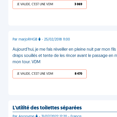
JE VALIDE, C'EST UNE VDM
3 069
Par marjoRHGB
- 25/02/2018 11:00
Aujourd'hui, je me fais réveiller en pleine nuit par mon fil
draps souillés et tente de les rincer avant le passage en
mon tour. VDM
JE VALIDE, C'EST UNE VDM
8 470
L'utilité des toilettes séparées
Par Anonyme
- 31/07/2022 12:20 - France