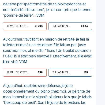
de terre par spectrométrie de sa bioimpédance et
non-linéarité ultrasonore", je n'ai compris que le terme
"pomme de terre"... VDM
JE VALIDE, C'EST UNE VDM
51 204
TU L'AS BIEN MÉRITÉ
8 543
Aujourd'hui, travaillant en maison de retraite, je fais la
toilette intime à une résidente. Elle fait un pet, juste
sous mon nez, et me dit : "Tiens ! Un boulet de canon
! Celui là, il était bien envoyé !" Effectivement, elle avait
bien visé. VDM
JE VALIDE, C'EST UNE VDM
856
TU L'AS BIEN MÉRITÉ
159
Aujourd'hui, locataire sans défense, je joue
occasionnellement du piano chez moi. La gérante de
mon immeuble m'a signalé plusieurs fois que je faisais
"beaucoup de bruit". Son fils joue de la batterie les