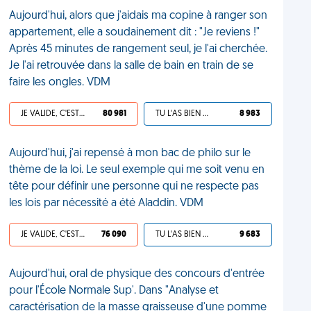
Aujourd'hui, alors que j'aidais ma copine à ranger son
appartement, elle a soudainement dit : "Je reviens !"
Après 45 minutes de rangement seul, je l'ai cherchée.
Je l'ai retrouvée dans la salle de bain en train de se
faire les ongles. VDM
JE VALIDE, C'EST UNE VDM
80 981
TU L'AS BIEN MÉRITÉ
8 983
Aujourd'hui, j'ai repensé à mon bac de philo sur le
thème de la loi. Le seul exemple qui me soit venu en
tête pour définir une personne qui ne respecte pas
les lois par nécessité a été Aladdin. VDM
JE VALIDE, C'EST UNE VDM
76 090
TU L'AS BIEN MÉRITÉ
9 683
Aujourd'hui, oral de physique des concours d'entrée
pour l'École Normale Sup'. Dans "Analyse et
caractérisation de la masse graisseuse d'une pomme