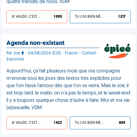
quatre transats de nous. VDM
JE VALIDE, C'EST UNE VDM
1 095
TU L'AS BIEN MÉRITÉ
1 217
Agenda non-existant
Par Joe
- 04/08/2024 12:05 - France - Corbeil-
Essonnes
Aujourd'hui, ça fait plusieurs mois que ma compagne
m'envoie tous les jours des textos très explicites pour
que l'on fasse l'amour dès que l'on se verra. Mais le soir, il
est trop tard, le matin, on n'a pas le temps, et le week-end
il y a toujours quelque chose d'autre à faire. Moi et ma vie
(a)sexuelle, VDM
JE VALIDE, C'EST UNE VDM
1 422
TU L'AS BIEN MÉRITÉ
805