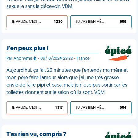
sexuelle sans la décevoir. VDM
JE VALIDE, C'EST UNE VDM
1 230
TU L'AS BIEN MÉRITÉ
606
J'en peux plus !
Par Anonyme
- 09/10/2024 22:22 - France
Aujourd'hui, ça fait 20 minutes que j’entends ma mère et
mon père faire l'amour, alors que j'ai une très grosse
envie de faire pipi et caca, mais je n'ose pas sortir car les
toilettes donnent sur le salon où ils sont. VDM
JE VALIDE, C'EST UNE VDM
1 317
TU L'AS BIEN MÉRITÉ
504
T'as rien vu, compris ?