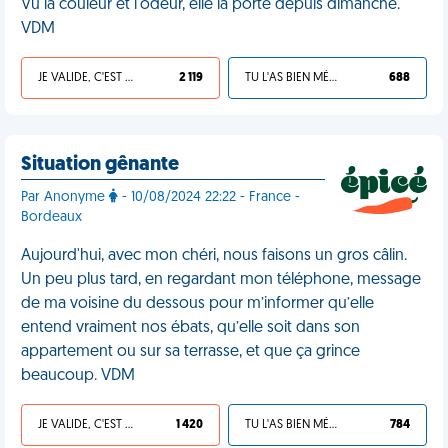
Vu la couleur et l'odeur, elle la porte depuis dimanche.
VDM
JE VALIDE, C'EST UNE VDM
2 119
TU L'AS BIEN MÉRITÉ
688
Situation gênante
Par Anonyme
- 10/08/2024 22:22 - France -
Bordeaux
Aujourd'hui, avec mon chéri, nous faisons un gros câlin.
Un peu plus tard, en regardant mon téléphone, message
de ma voisine du dessous pour m’informer qu’elle
entend vraiment nos ébats, qu’elle soit dans son
appartement ou sur sa terrasse, et que ça grince
beaucoup. VDM
JE VALIDE, C'EST UNE VDM
1 420
TU L'AS BIEN MÉRITÉ
784