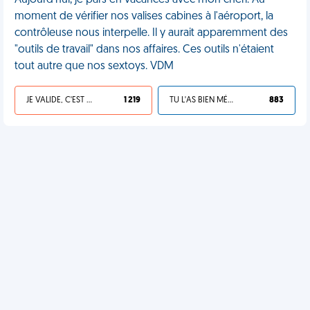
Aujourd'hui, je pars en vacances avec mon chéri. Au
moment de vérifier nos valises cabines à l'aéroport, la
contrôleuse nous interpelle. Il y aurait apparemment des
"outils de travail" dans nos affaires. Ces outils n'étaient
tout autre que nos sextoys. VDM
JE VALIDE, C'EST UNE VDM
1 219
TU L'AS BIEN MÉRITÉ
883