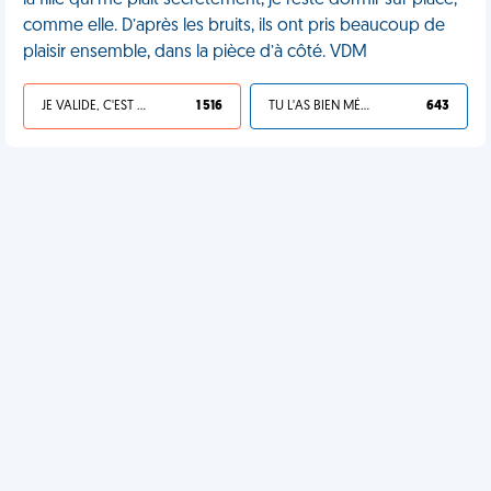
la fille qui me plaît secrètement, je reste dormir sur place,
comme elle. D’après les bruits, ils ont pris beaucoup de
plaisir ensemble, dans la pièce d’à côté. VDM
JE VALIDE, C'EST UNE VDM
1 516
TU L'AS BIEN MÉRITÉ
643