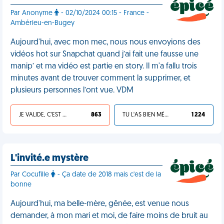
Par Anonyme
- 02/10/2024 00:15 - France -
Ambérieu-en-Bugey
Aujourd'hui, avec mon mec, nous nous envoyions des
vidéos hot sur Snapchat quand j’ai fait une fausse une
manip’ et ma vidéo est partie en story. Il m'a fallu trois
minutes avant de trouver comment la supprimer, et
plusieurs personnes l’ont vue. VDM
JE VALIDE, C'EST UNE VDM
863
TU L'AS BIEN MÉRITÉ
1 224
L'invité.e mystère
Par Cocufille
- Ça date de 2018 mais c'est de la
bonne
Aujourd'hui, ma belle-mère, gênée, est venue nous
demander, à mon mari et moi, de faire moins de bruit au