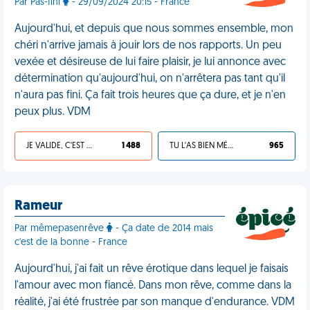
Par Pas-fini
- 29/09/2024 20:15 - France
Aujourd'hui, et depuis que nous sommes ensemble, mon
chéri n'arrive jamais à jouir lors de nos rapports. Un peu
vexée et désireuse de lui faire plaisir, je lui annonce avec
détermination qu'aujourd'hui, on n'arrêtera pas tant qu'il
n'aura pas fini. Ça fait trois heures que ça dure, et je n'en
peux plus. VDM
JE VALIDE, C'EST UNE VDM
1 488
TU L'AS BIEN MÉRITÉ
965
Rameur
Par mêmepasenrêve
- Ça date de 2014 mais
c'est de la bonne - France
Aujourd'hui, j'ai fait un rêve érotique dans lequel je faisais
l'amour avec mon fiancé. Dans mon rêve, comme dans la
réalité, j'ai été frustrée par son manque d'endurance. VDM