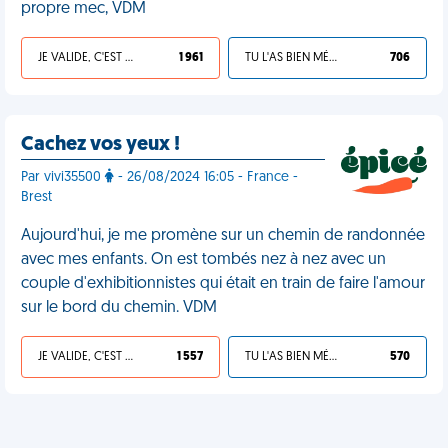
propre mec, VDM
JE VALIDE, C'EST UNE VDM
1 961
TU L'AS BIEN MÉRITÉ
706
Cachez vos yeux !
Par vivi35500
- 26/08/2024 16:05 - France -
Brest
Aujourd'hui, je me promène sur un chemin de randonnée
avec mes enfants. On est tombés nez à nez avec un
couple d'exhibitionnistes qui était en train de faire l'amour
sur le bord du chemin. VDM
JE VALIDE, C'EST UNE VDM
1 557
TU L'AS BIEN MÉRITÉ
570