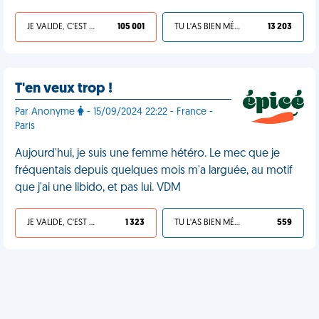
JE VALIDE, C'EST UNE VDM
105 001
TU L'AS BIEN MÉRITÉ
13 203
T'en veux trop !
Par Anonyme
- 15/09/2024 22:22 - France -
Paris
Aujourd'hui, je suis une femme hétéro. Le mec que je
fréquentais depuis quelques mois m'a larguée, au motif
que j'ai une libido, et pas lui. VDM
JE VALIDE, C'EST UNE VDM
1 323
TU L'AS BIEN MÉRITÉ
559