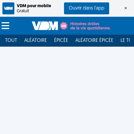
VDM pour mobile
Ouvrir dans l'app
×
Gratuit
TOUT
ALÉATOIRE
ÉPICÉE
ALÉATOIRE ÉPICÉE
LE TO