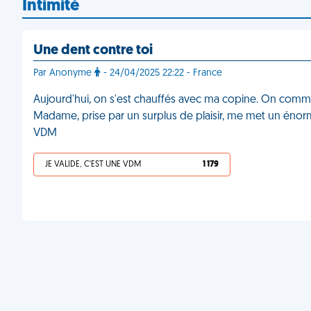
Intimité
Une dent contre toi
Par Anonyme
- 24/04/2025 22:22 - France
Aujourd'hui, on s'est chauffés avec ma copine. On commen
Madame, prise par un surplus de plaisir, me met un énorme
VDM
JE VALIDE, C'EST UNE VDM
1 179