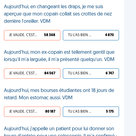
Aujourd'hui, en changeant les draps, je me suis
aperçue que mon copain collait ses crottes de nez
derrière l'oreiller. VDM
JE VALIDE, C'EST UNE VDM
58 368
TU L'AS BIEN MÉRITÉ
4 870
Aujourd'hui, mon ex-copain est tellement gentil que
lorsqu'il m'a larguée, il m'a présenté quelqu’un. VDM
JE VALIDE, C'EST UNE VDM
84 567
TU L'AS BIEN MÉRITÉ
6 747
Aujourd'hui, mes bourses étudiantes ont 18 jours de
retard. Mon estomac aussi. VDM
JE VALIDE, C'EST UNE VDM
80 187
TU L'AS BIEN MÉRITÉ
5 175
Aujourd'hui, j'appelle un patient pour lui donner son