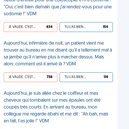
heure d'entrée pour une coloscopie. Il m'a confirmé :
"Oui, c'est bien demain que j'ai rendez-vous pour une
sodomie !" VDM
JE VALIDE, C'EST UNE VDM
634
TU L'AS BIEN MÉRITÉ
154
Aujourd'hui, infirmière de nuit, un patient vient me
trouver au bureau en me disant qu'il a tellement mal à
sa jambe qu'il n'arrive plus à marcher dessus. Mais
alors: comment est-il arrivé là ? VDM
JE VALIDE, C'EST UNE VDM
738
TU L'AS BIEN MÉRITÉ
114
Aujourd'hui, je suis allée chez le coiffeur et mes
cheveux qui tombaient sur mes épaules ont été
coupés très courts. En arrivant au bureau, mon
collègue me regarde ébahi et me dit : "Ah bah, mais
en fait, t'es jolie !" VDM