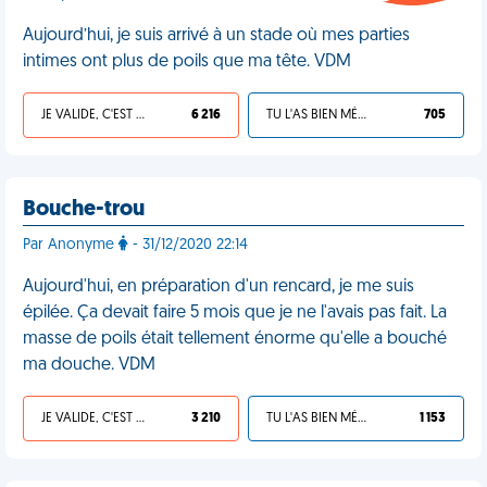
Aujourd’hui, je suis arrivé à un stade où mes parties
intimes ont plus de poils que ma tête. VDM
JE VALIDE, C'EST UNE VDM
6 216
TU L'AS BIEN MÉRITÉ
705
Bouche-trou
Par Anonyme
- 31/12/2020 22:14
Aujourd'hui, en préparation d'un rencard, je me suis
épilée. Ça devait faire 5 mois que je ne l'avais pas fait. La
masse de poils était tellement énorme qu'elle a bouché
ma douche. VDM
JE VALIDE, C'EST UNE VDM
3 210
TU L'AS BIEN MÉRITÉ
1 153