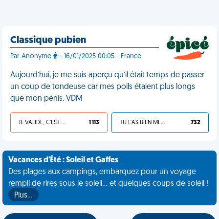
Classique pubien
Par Anonyme
- 16/01/2025 00:05 - France
Aujourd’hui, je me suis aperçu qu’il était temps de passer
un coup de tondeuse car mes poils étaient plus longs
que mon pénis. VDM
JE VALIDE, C'EST UNE VDM
1 113
TU L'AS BIEN MÉRITÉ
732
Vacances d'Été : Soleil et Gaffes
Des plages aux campings, embarquez pour un voyage
rempli de rires sous le soleil... et quelques coups de soleil !
Plus…