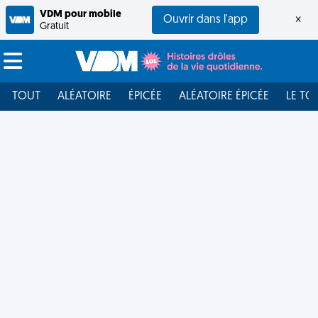
VDM pour mobile
Ouvrir dans l'app
×
Gratuit
TOUT
ALÉATOIRE
ÉPICÉE
ALÉATOIRE ÉPICÉE
LE TO