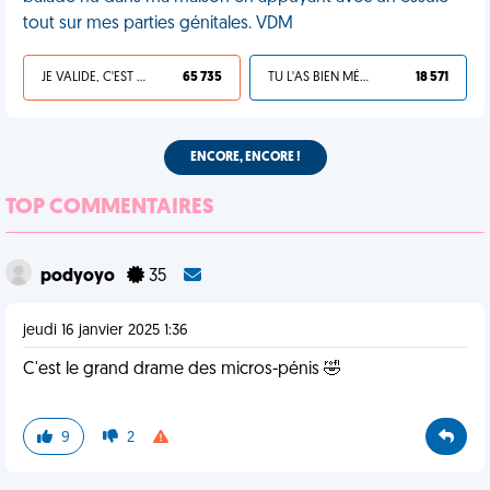
tout sur mes parties génitales. VDM
JE VALIDE, C'EST UNE VDM
65 735
TU L'AS BIEN MÉRITÉ
18 571
ENCORE, ENCORE !
TOP COMMENTAIRES
podyoyo
35
jeudi 16 janvier 2025 1:36
C'est le grand drame des micros-pénis 🤣
9
2