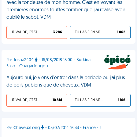
avec la tondeuse de mon homme. C'est en voyant les
premières énormes touffes tomber que j'ai réalisé avoir
oublié le sabot. VDM
JE VALIDE, C'EST UNE VDM
3 286
TU L'AS BIEN MÉRITÉ
1 062
Par Josha2404
- 16/08/2018 15:00 - Burkina
Faso - Ouagadougou
Aujourd'hui, je viens d'entrer dans la période où j’ai plus
de poils pubiens que de cheveux. VDM
JE VALIDE, C'EST UNE VDM
10 814
TU L'AS BIEN MÉRITÉ
1 106
Par CheveuxLong
- 05/07/2014 16:33 - France - L