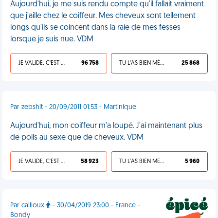
Aujourd'hui, je me suis rendu compte qu'il fallait vraiment
que j'aille chez le coiffeur. Mes cheveux sont tellement
longs qu'ils se coincent dans la raie de mes fesses
lorsque je suis nue. VDM
JE VALIDE, C'EST UNE VDM
96 758
TU L'AS BIEN MÉRITÉ
25 868
Par zebshit - 20/09/2011 01:53 - Martinique
Aujourd'hui, mon coiffeur m'a loupé. J'ai maintenant plus
de poils au sexe que de cheveux. VDM
JE VALIDE, C'EST UNE VDM
58 923
TU L'AS BIEN MÉRITÉ
5 960
Par cailloux
- 30/04/2019 23:00 - France -
Bondy