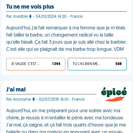
Tu ne me vois plus
Par invisible
- 04/01/2024 14:20 - France
Aujourd’hui, j’ai fait remarquer à ma femme que je m’étais
fait tailler la barbe, un changement radical vu la taille
qu’elle faisait. Ça fait 3 jours que je suis allé chez le barbier.
C’est elle qui se plaignait de ma barbe trop longue. VDM
JE VALIDE, C'EST UNE VDM
1 394
TU L'AS BIEN MÉRITÉ
508
J'ai mal
Par Anonyme
- 02/07/2010 16:01 - France
Aujourd'hui, en me préparant pour une soirée avec ma
chérie, je réussis à m'entailler le pénis avec ma tondeuse.
J'ai mal, ça saigne, et ça fait trois quarts d'heure que je me
balade nu dans ma maison en appuyant avec un essuie-