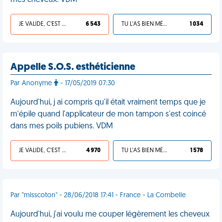
mes cheveux. VDM
JE VALIDE, C'EST UNE VDM
6 543
TU L'AS BIEN MÉRITÉ
1 034
Appelle S.O.S. esthéticienne
Par Anonyme
- 17/05/2019 07:30
Aujourd'hui, j ai compris qu'il était vraiment temps que je
m'épile quand l'applicateur de mon tampon s'est coincé
dans mes poils pubiens. VDM
JE VALIDE, C'EST UNE VDM
4 970
TU L'AS BIEN MÉRITÉ
1 578
Par "misscoton" - 28/06/2018 17:41 - France - La Combelle
Aujourd'hui, j'ai voulu me couper légèrement les cheveux