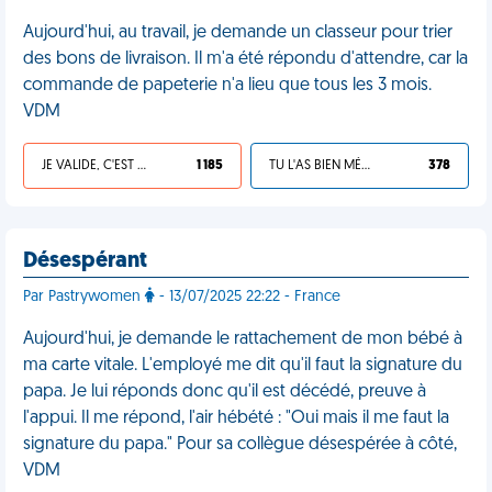
Aujourd'hui, au travail, je demande un classeur pour trier
des bons de livraison. Il m'a été répondu d'attendre, car la
commande de papeterie n'a lieu que tous les 3 mois.
VDM
JE VALIDE, C'EST UNE VDM
1 185
TU L'AS BIEN MÉRITÉ
378
Désespérant
Par Pastrywomen
- 13/07/2025 22:22 - France
Aujourd'hui, je demande le rattachement de mon bébé à
ma carte vitale. L'employé me dit qu'il faut la signature du
papa. Je lui réponds donc qu'il est décédé, preuve à
l'appui. Il me répond, l'air hébété : "Oui mais il me faut la
signature du papa." Pour sa collègue désespérée à côté,
VDM