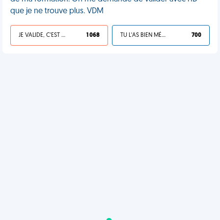
que je ne trouve plus. VDM
JE VALIDE, C'EST UNE VDM
1 068
TU L'AS BIEN MÉRITÉ
700