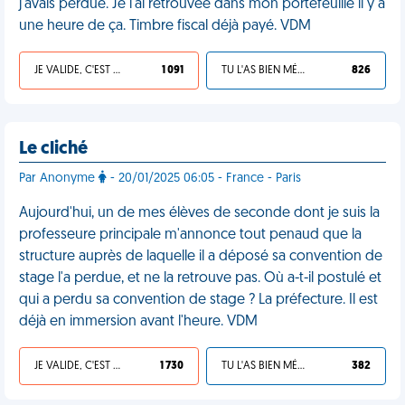
j'avais perdue. Je l'ai retrouvée dans mon portefeuille il y a
une heure de ça. Timbre fiscal déjà payé. VDM
JE VALIDE, C'EST UNE VDM
1 091
TU L'AS BIEN MÉRITÉ
826
Le cliché
Par Anonyme
- 20/01/2025 06:05 - France - Paris
Aujourd'hui, un de mes élèves de seconde dont je suis la
professeure principale m'annonce tout penaud que la
structure auprès de laquelle il a déposé sa convention de
stage l'a perdue, et ne la retrouve pas. Où a-t-il postulé et
qui a perdu sa convention de stage ? La préfecture. Il est
déjà en immersion avant l'heure. VDM
JE VALIDE, C'EST UNE VDM
1 730
TU L'AS BIEN MÉRITÉ
382