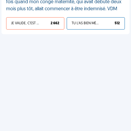
fois quand mon congé maternité, qui avait débuté deux
mois plus tôt, allait commencer à être indemnisé. VDM
JE VALIDE, C'EST UNE VDM
2 662
TU L'AS BIEN MÉRITÉ
512