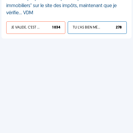
immobiliers" sur le site des impôts, maintenant que je
vérifie… VDM
JE VALIDE, C'EST UNE VDM
1 034
TU L'AS BIEN MÉRITÉ
278