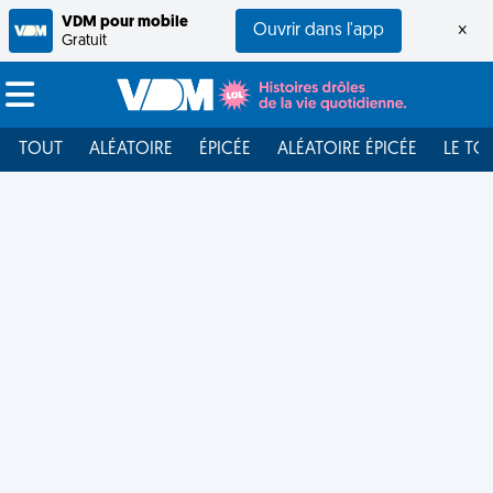
VDM pour mobile
Ouvrir dans l'app
×
Gratuit
TOUT
ALÉATOIRE
ÉPICÉE
ALÉATOIRE ÉPICÉE
LE TO