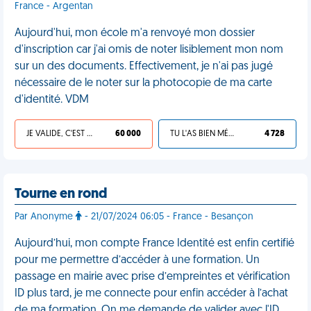
France - Argentan
Aujourd'hui, mon école m'a renvoyé mon dossier
d'inscription car j'ai omis de noter lisiblement mon nom
sur un des documents. Effectivement, je n'ai pas jugé
nécessaire de le noter sur la photocopie de ma carte
d'identité. VDM
JE VALIDE, C'EST UNE VDM
60 000
TU L'AS BIEN MÉRITÉ
4 728
Tourne en rond
Par Anonyme
- 21/07/2024 06:05 - France - Besançon
Aujourd’hui, mon compte France Identité est enfin certifié
pour me permettre d’accéder à une formation. Un
passage en mairie avec prise d’empreintes et vérification
ID plus tard, je me connecte pour enfin accéder à l’achat
de ma formation. On me demande de valider avec l'ID