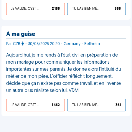
JE VALIDE, C'EST UNE VDM
2 188
TU L'AS BIEN MÉRITÉ
388
À ma guise
Par CZB
- 30/05/2025 20:20 - Germany - Bellheim
Aujourd'hui, je me rends à l’état civil en préparation de
mon mariage pour communiquer les informations
importantes sur mes parents. Je donne alors l'intitulé du
métier de mon père. L'officier réfléchit longuement,
décide que ça n’existe pas comme travail, et en invente
un autre plus réaliste selon lui. VDM
JE VALIDE, C'EST UNE VDM
1 462
TU L'AS BIEN MÉRITÉ
361