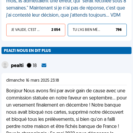
mois, ils admettaient une erreur, qui "serait rectifiée sous 8
semaines." Maintenant si je n'ai pas de réponse, c'est que
j'ai contesté leur décision, que j'attends toujours… VDM
JE VALIDE, C'EST UNE VDM
2 054
TU L'AS BIEN MÉRITÉ
796
PEALTI NOUS EN DIT PLUS
pealti
18
dimanche 16 mars 2025 23:18
Bonjour Nous avons fini par avoir gain de cause avec une
commission statuée en notre faveur en septembre... pour
un versement finalement en décembre ! Notre banque
nous avait bloqué nos cartes, supprimé notre découvert
et bloqué tous les prélèvements, si bien qu'on a failli
perdre notre maison et être fichés banque de France !