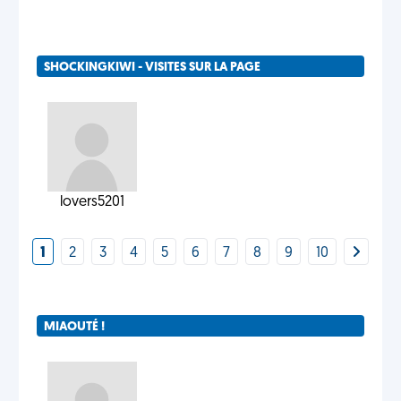
SHOCKINGKIWI - VISITES SUR LA PAGE
lovers5201
1
2
3
4
5
6
7
8
9
10
MIAOUTÉ !