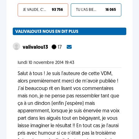
JE VALIDE, C'EST UNE VDM
93 756
TU L'AS BIEN MÉRITÉ
16 065
VALIVALOU13 NOUS EN DIT PLUS
valivalou13
17
lundi 10 novembre 2014 19:43
Salut à tous ! Je suis l'auteure de cette VDM,
alors premièrement merci de m'avoir publiée !
J'ai beaucoup rit en lisant vos commentaires
mais non, je ne pense pas ressembler tant que
ça à un dindon (enfin j'espère) mais
apparemment, lorsque je suis énervée ma voix
part dans les aiguës tout en bégayant, je vous
laisse imaginer le résultat !! En tout cas je l'aurai
pris avec humour si ce n'était pas la troisième