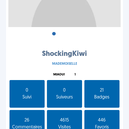
•
•
•
ShockingKiwi
MADEMOISELLE
MIAOU!
1
0
0
21
Suivi
Suiveurs
Badges
26
4615
446
Commentaires
Visites
Favoris