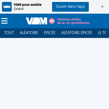
VDM pour mobile
Ouvrir dans l'app
×
Gratuit
TOUT
ALÉATOIRE
ÉPICÉE
ALÉATOIRE ÉPICÉE
LE TO