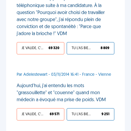
téléphonique suite à ma candidature. À la
question "Pourquoi avoir choisi de travailler
avec notre groupe", j'ai répondu plein de
conviction et de spontanéité : "Parce que
j'adore la brioche !" VDM
JE VALIDE, C'EST UNE VDM
69 320
TU L'AS BIEN MÉRITÉ
8 809
Par Adelestewart - 03/11/2014 16:41 - France - Vienne
Aujourd'hui, j'ai entendu les mots
"grassouillette" et "couenne" quand mon
médecin a évoqué ma prise de poids. VDM
JE VALIDE, C'EST UNE VDM
69 571
TU L'AS BIEN MÉRITÉ
9 251