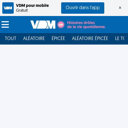
VDM pour mobile
Ouvrir dans l'app
×
Gratuit
TOUT
ALÉATOIRE
ÉPICÉE
ALÉATOIRE ÉPICÉE
LE TO