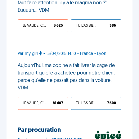
faut faire attention, il y a le magma non ?"
Euuuuh… VDM
JE VALIDE, C'EST UNE VDM
3 625
TU L'AS BIEN MÉRITÉ
386
Par my girl
- 15/04/2015 14:10 - France - Lyon
Aujourd'hui, ma copine a fait livrer la cage de
transport qu'elle a achetée pour notre chien,
parce qu'elle ne passait pas dans la voiture.
VDM
JE VALIDE, C'EST UNE VDM
81 407
TU L'AS BIEN MÉRITÉ
7 600
Par procuration