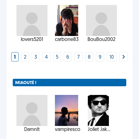
lovers5201
carbone83
BouBou2002
1
2
3
4
5
6
7
8
9
10
MIAOUTÉ !
DamnIt
vampiresco
Joliet Jak...