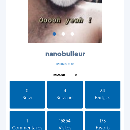
•
•
•
nanobulleur
MONSIEUR
MIAOU!
9
0
4
34
Suivi
Suiveurs
Badges
1
15854
173
Commentaires
Visites
Favoris