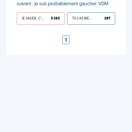
suivant : je suis probablement gaucher. VDM
JE VALIDE, C'EST UNE VDM
5 263
TU L'AS BIEN MÉRITÉ
287
1