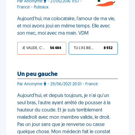
Par Anonyme
- 27/05/2016 11:57 -
France - Puteaux
Aujourd'hui, ma colocataire, l'amour de ma vie,
et moi avons joui en même temps. Elle avec
son mec, moi avec ma main. VDM
JE VALIDE, C'EST UNE VDM
56 484
TU L'AS BIEN MÉRITÉ
8 932
Un peu gauche
Par Anonyme
- 29/06/2021 20:01 - France
Aujourd'hui, et depuis toujours, je n'ai qu'un
seul bras, l'autre ayant arrêté de pousser à la
hauteur du coude. Et je suis terriblement
maladroit avec mon membre valide, le droit.
Pas un jour sans que je renverse ou casse
quelque chose. Mon médecin fait le constat