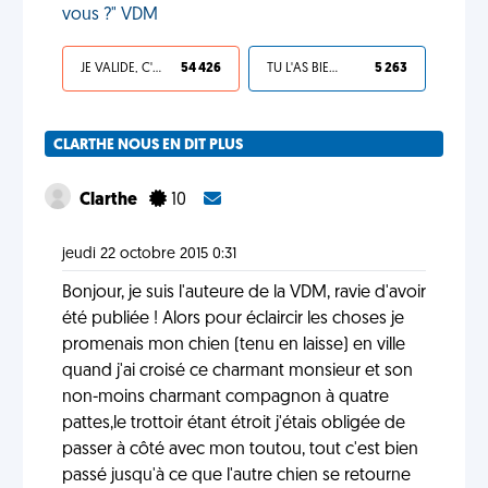
vous ?" VDM
JE VALIDE, C'EST UNE VDM
54 426
TU L'AS BIEN MÉRITÉ
5 263
CLARTHE NOUS EN DIT PLUS
Clarthe
10
jeudi 22 octobre 2015 0:31
Bonjour, je suis l'auteure de la VDM, ravie d'avoir
été publiée ! Alors pour éclaircir les choses je
promenais mon chien (tenu en laisse) en ville
quand j'ai croisé ce charmant monsieur et son
non-moins charmant compagnon à quatre
pattes,le trottoir étant étroit j'étais obligée de
passer à côté avec mon toutou, tout c'est bien
passé jusqu'à ce que l'autre chien se retourne