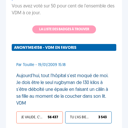
Vous avez voté sur 50 pour cent de l'ensemble des
VDM à ce jour.
LA LISTE DES BADGES À TROUVER
ANONYME4158 - VDM EN FAVORIS
Par Touille - 19/01/2009 15:18
Aujourd'hui, tout l'hôpital s'est moqué de moi.
Je dois être le seul rugbyman de 130 kilos à
s'être déboîté une épaule en faisant un câlin à
sa fille au moment de la coucher dans son lit.
VDM
JE VALIDE, C'EST UNE VDM
56 437
TU L'AS BIEN MÉRITÉ
3 543