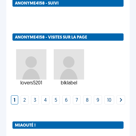
ANONYME4158 - SUIVI
ANONYME4158 - VISITES SUR LA PAGE
lovers5201
blklabel
1
2
3
4
5
6
7
8
9
10
MIAOUTÉ !