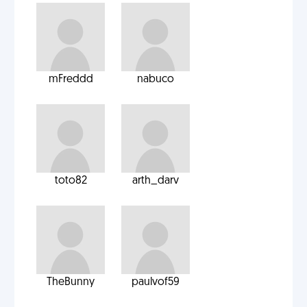
mFreddd
nabuco
toto82
arth_darv
TheBunny
paulvof59