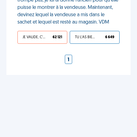
trompe pas, je lui ai donné l'ancien pour qu'elle
puisse le montrer à la vendeuse. Maintenant,
devinez lequel la vendeuse a mis dans le
sachet et lequel est resté au magasin. VDM
JE VALIDE, C'EST UNE VDM
62 121
TU L'AS BIEN MÉRITÉ
6 649
1