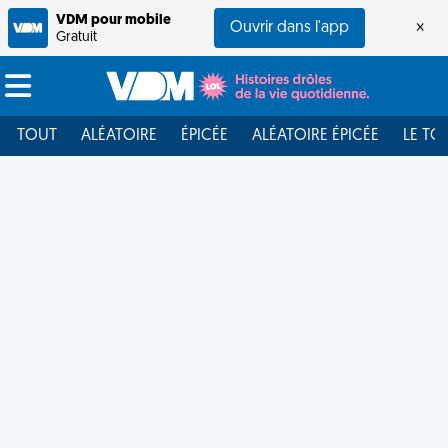
VDM pour mobile
Ouvrir dans l'app
×
Gratuit
TOUT
ALÉATOIRE
ÉPICÉE
ALÉATOIRE ÉPICÉE
LE TO