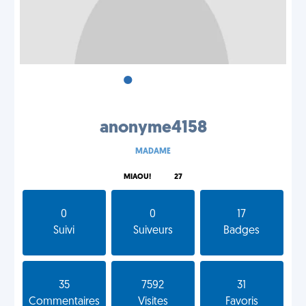
•
•
•
anonyme4158
MADAME
MIAOU!
27
0
0
17
Suivi
Suiveurs
Badges
35
7592
31
Commentaires
Visites
Favoris