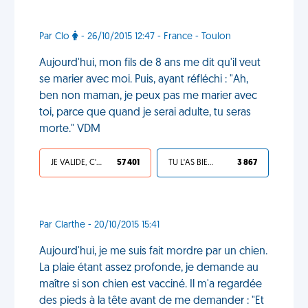
Par Clo
- 26/10/2015 12:47 - France - Toulon
Aujourd'hui, mon fils de 8 ans me dit qu'il veut
se marier avec moi. Puis, ayant réfléchi : "Ah,
ben non maman, je peux pas me marier avec
toi, parce que quand je serai adulte, tu seras
morte." VDM
JE VALIDE, C'EST UNE VDM
57 401
TU L'AS BIEN MÉRITÉ
3 867
Par Clarthe - 20/10/2015 15:41
Aujourd'hui, je me suis fait mordre par un chien.
La plaie étant assez profonde, je demande au
maître si son chien est vacciné. Il m'a regardée
des pieds à la tête avant de me demander : "Et