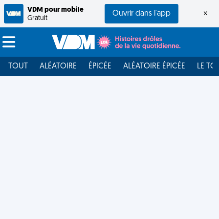
VDM pour mobile
Ouvrir dans l'app
×
Gratuit
TOUT
ALÉATOIRE
ÉPICÉE
ALÉATOIRE ÉPICÉE
LE TO