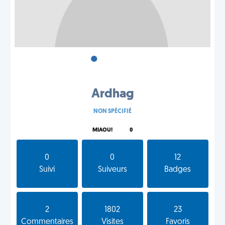
•
•
•
Ardhag
NON SPÉCIFIÉ
MIAOU!
0
0
0
12
Suivi
Suiveurs
Badges
2
1802
23
Commentaires
Visites
Favoris