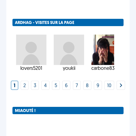
ARDHAG - VISITES SUR LA PAGE
lovers5201
youkii
carbone83
1
2
3
4
5
6
7
8
9
10
MIAOUTÉ !