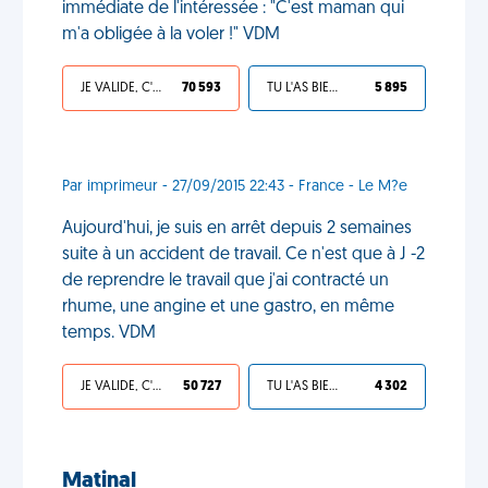
immédiate de l'intéressée : "C'est maman qui
m'a obligée à la voler !" VDM
JE VALIDE, C'EST UNE VDM
70 593
TU L'AS BIEN MÉRITÉ
5 895
Par imprimeur - 27/09/2015 22:43 - France - Le M?e
Aujourd'hui, je suis en arrêt depuis 2 semaines
suite à un accident de travail. Ce n'est que à J -2
de reprendre le travail que j'ai contracté un
rhume, une angine et une gastro, en même
temps. VDM
JE VALIDE, C'EST UNE VDM
50 727
TU L'AS BIEN MÉRITÉ
4 302
Matinal