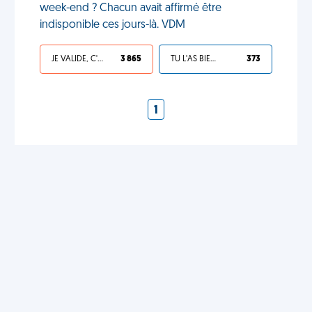
week-end ? Chacun avait affirmé être
indisponible ces jours-là. VDM
JE VALIDE, C'EST UNE VDM
3 865
TU L'AS BIEN MÉRITÉ
373
1