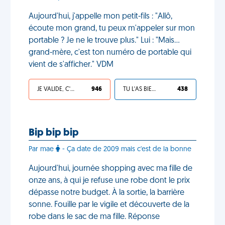
Aujourd'hui, j'appelle mon petit-fils : "Allô,
écoute mon grand, tu peux m'appeler sur mon
portable ? Je ne le trouve plus." Lui : "Mais…
grand-mère, c'est ton numéro de portable qui
vient de s'afficher." VDM
JE VALIDE, C'EST UNE VDM
946
TU L'AS BIEN MÉRITÉ
438
Bip bip bip
Par mae
- Ça date de 2009 mais c'est de la bonne
Aujourd'hui, journée shopping avec ma fille de
onze ans, à qui je refuse une robe dont le prix
dépasse notre budget. À la sortie, la barrière
sonne. Fouille par le vigile et découverte de la
robe dans le sac de ma fille. Réponse