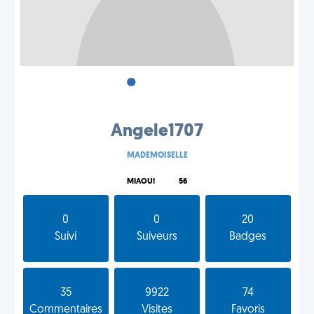
•
•
•
Angele1707
MADEMOISELLE
MIAOU!
56
0
0
20
Suivi
Suiveurs
Badges
35
9922
74
Commentaires
Visites
Favoris