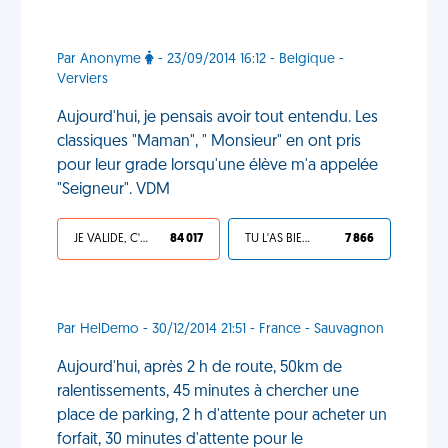
Par Anonyme
- 23/09/2014 16:12 - Belgique -
Verviers
Aujourd'hui, je pensais avoir tout entendu. Les
classiques "Maman", " Monsieur" en ont pris
pour leur grade lorsqu'une élève m'a appelée
"Seigneur". VDM
JE VALIDE, C'EST UNE VDM
84 017
TU L'AS BIEN MÉRITÉ
7 866
Par HelDemo - 30/12/2014 21:51 - France - Sauvagnon
Aujourd'hui, après 2 h de route, 50km de
ralentissements, 45 minutes à chercher une
place de parking, 2 h d'attente pour acheter un
forfait, 30 minutes d'attente pour le