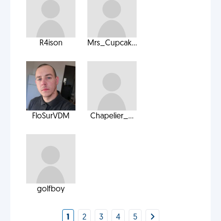
R4ison
Mrs_Cupcak...
FloSurVDM
Chapelier_...
golfboy
1
2
3
4
5