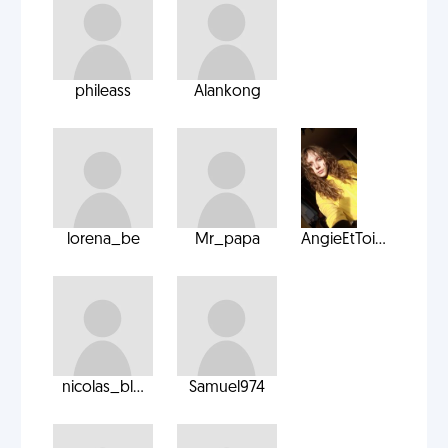
phileass
Alankong
lorena_be
Mr_papa
AngieEtToi...
nicolas_bl...
Samuel974