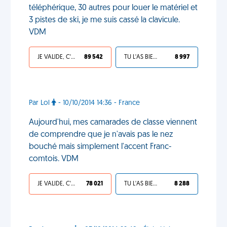
téléphérique, 30 autres pour louer le matériel et
3 pistes de ski, je me suis cassé la clavicule.
VDM
JE VALIDE, C'EST UNE VDM
89 542
TU L'AS BIEN MÉRITÉ
8 997
Par Lol
- 10/10/2014 14:36 - France
Aujourd'hui, mes camarades de classe viennent
de comprendre que je n'avais pas le nez
bouché mais simplement l'accent Franc-
comtois. VDM
JE VALIDE, C'EST UNE VDM
78 021
TU L'AS BIEN MÉRITÉ
8 288