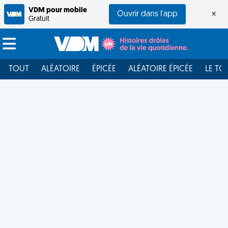
VDM pour mobile
Ouvrir dans l'app
×
Gratuit
TOUT
ALÉATOIRE
ÉPICÉE
ALÉATOIRE ÉPICÉE
LE TO