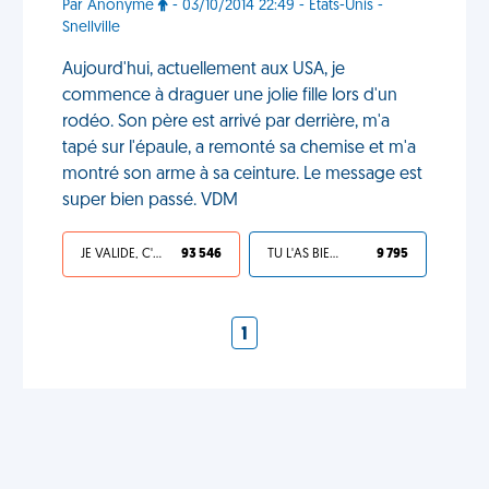
Par Anonyme
- 03/10/2014 22:49 - États-Unis -
Snellville
Aujourd'hui, actuellement aux USA, je
commence à draguer une jolie fille lors d'un
rodéo. Son père est arrivé par derrière, m'a
tapé sur l'épaule, a remonté sa chemise et m'a
montré son arme à sa ceinture. Le message est
super bien passé. VDM
JE VALIDE, C'EST UNE VDM
93 546
TU L'AS BIEN MÉRITÉ
9 795
1