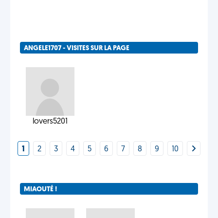
ANGELE1707 - VISITES SUR LA PAGE
lovers5201
1
2
3
4
5
6
7
8
9
10
MIAOUTÉ !