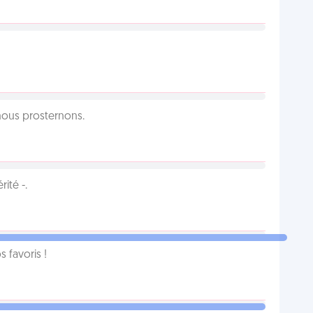
 nous prosternons.
ité -.
favoris !