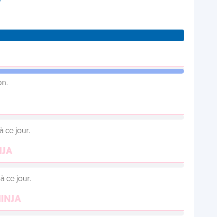
on.
 ce jour.
NJA
 ce jour.
NINJA