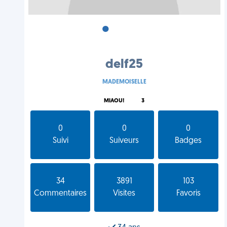
•
•
•
delf25
MADEMOISELLE
MIAOU!
3
0
0
0
Suivi
Suiveurs
Badges
34
3891
103
Commentaires
Visites
Favoris