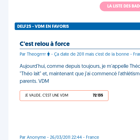
LA LISTE DES B
DELF25 - VDM EN FAVORIS
C'est relou à force
Par Theogrrrr
- Ça date de 2011 mais c'est de la bonne - Fr
Aujourd'hui, comme depuis toujours, je m'appelle Théo. J
"Théo lait" et, maintenant que j'ai commencé l'athléti
parents. VDM
JE VALIDE, C'EST UNE VDM
72 135
Par Anonyme - 26/03/2011 22:44 - France