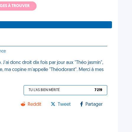
ADGES À TROUVER
ance
'ai donc droit dix fois par jour aux "Théo jasmin",
sme, ma copine m'appelle "Théodorant". Merci à mes
TU L'AS BIEN MÉRITÉ
7 219
Reddit
Tweet
Partager