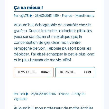
Ça va mieux !
Par cgk78
- 26/03/2013 11:59 - France - Mareil-marly
Aujourd'hui, échographie de contrôle chez le
gynéco. Durant l'exercice, le docteur plisse les
yeux sur son écran et m'explique que la
concentration de gaz dans mon ventre
l'empêche de voir. Il appuie plus fort pour les
déplacer. J'ai laissé échapper le pet le plus long
et le plus bruyant de ma vie. VDM
JE VALIDE, C'EST UNE VDM
114 671
TU L'AS BIEN MÉRITÉ
8 369
Par Poil
- 23/03/2013 16:06 - France - Chilly-le-
vignoble
Aujourd'hui, mon professeur de maths écrit les