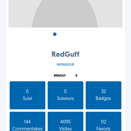
•
•
•
RedGuff
MONSIEUR
MIAOU!
0
0
0
32
Suivi
Suiveurs
Badges
144
4095
112
Commentaires
Visites
Favoris