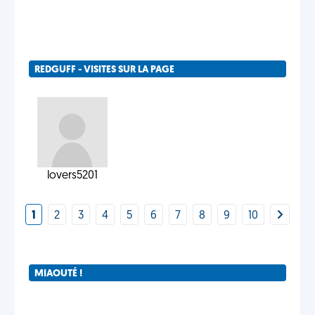
REDGUFF - VISITES SUR LA PAGE
lovers5201
1
2
3
4
5
6
7
8
9
10
MIAOUTÉ !