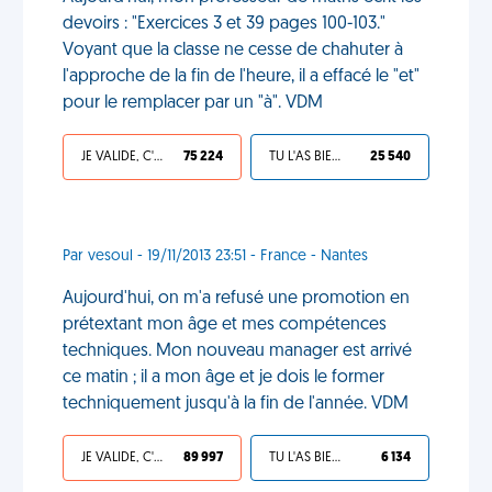
devoirs : "Exercices 3 et 39 pages 100-103."
Voyant que la classe ne cesse de chahuter à
l'approche de la fin de l'heure, il a effacé le "et"
pour le remplacer par un "à". VDM
JE VALIDE, C'EST UNE VDM
75 224
TU L'AS BIEN MÉRITÉ
25 540
Par vesoul - 19/11/2013 23:51 - France - Nantes
Aujourd'hui, on m'a refusé une promotion en
prétextant mon âge et mes compétences
techniques. Mon nouveau manager est arrivé
ce matin ; il a mon âge et je dois le former
techniquement jusqu'à la fin de l'année. VDM
JE VALIDE, C'EST UNE VDM
89 997
TU L'AS BIEN MÉRITÉ
6 134