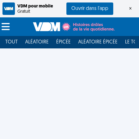
VDM pour mobile
Ouvrir dans l'app
×
Gratuit
TOUT
ALÉATOIRE
ÉPICÉE
ALÉATOIRE ÉPICÉE
LE TO