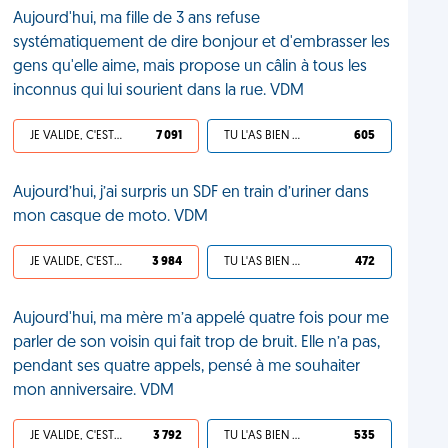
Aujourd'hui, ma fille de 3 ans refuse
systématiquement de dire bonjour et d'embrasser les
gens qu'elle aime, mais propose un câlin à tous les
inconnus qui lui sourient dans la rue. VDM
JE VALIDE, C'EST UNE VDM
7 091
TU L'AS BIEN MÉRITÉ
605
Aujourd’hui, j’ai surpris un SDF en train d’uriner dans
mon casque de moto. VDM
JE VALIDE, C'EST UNE VDM
3 984
TU L'AS BIEN MÉRITÉ
472
Aujourd'hui, ma mère m’a appelé quatre fois pour me
parler de son voisin qui fait trop de bruit. Elle n’a pas,
pendant ses quatre appels, pensé à me souhaiter
mon anniversaire. VDM
JE VALIDE, C'EST UNE VDM
3 792
TU L'AS BIEN MÉRITÉ
535