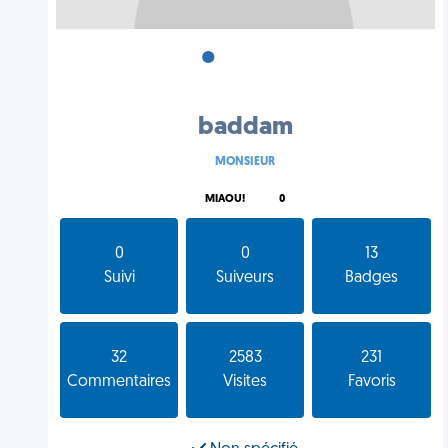
•
•
•
baddam
MONSIEUR
MIAOU!
0
0
0
13
Suivi
Suiveurs
Badges
32
2583
231
Commentaires
Visites
Favoris