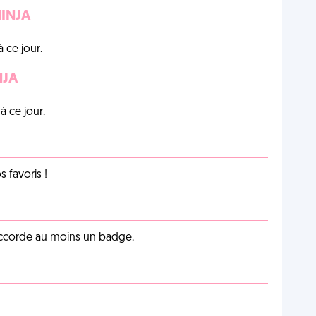
NINJA
 ce jour.
NJA
 ce jour.
favoris !
 accorde au moins un badge.