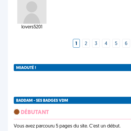
lovers5201
1
2
3
4
5
6
MIAOUTÉ !
BADDAM - SES BADGES VDM
DÉBUTANT
Vous avez parcouru 5 pages du site. C'est un début.